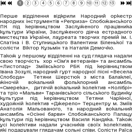
1
2
3
4
5
6
7
8
9
10
11
12
13
Перше відділення відкрили Народний оркестр
народних інструментів «Реприза» Слобожанського
ПК під керівництвом Заслуженого працівника
культури України, Заслуженого діяча естрадного
мистецтва України, лауреата творчих премій ім. І.
Слатіна і В. Ступницького Валентини Біленької та
солісти Віктор Кузьмін та Наталія Демочко.
Також у першому відділенні на суд глядача надали
свою творчість хор «Сім’я ветеранів» та ансамбль
«Листопад» Зміївського РБК під керівництвом
Івана Зозулі, народний гурт народної пісні «Весела
Слобода» Тетяни Шерстюк з міста Балаклеї,
жіночій вокальний фольклорний ансамбль
«Смерека», дитячій вокальний колектив «Колібрі»
та тріо «Мальви» Таранівського сільського Будинку
культури під керівництвом Тетяни Чаркіної,
художній колектив «Джерело» Терцентру м. Зміїв
Анатолія Мальованого, та народний вокальний
ансамбль «Осінні барви» Слобожанського Палацу
культури під керівництвом Василя Кандяка. Також
усі колективи надали учасників своїх колективів,
які подарували глядачам сольні співи. Солісти Раїса