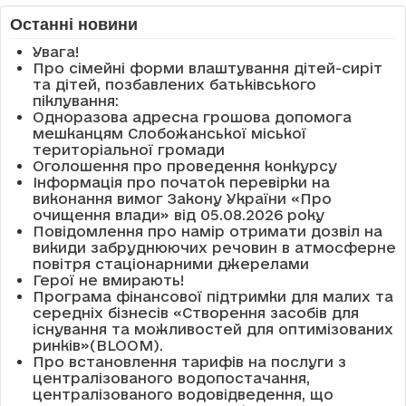
Останні новини
Увага!
Про сімейні форми влаштування дітей-сиріт
та дітей, позбавлених батьківського
піклування:
Одноразова адресна грошова допомога
мешканцям Слобожанської міської
територіальної громади
Оголошення про проведення конкурсу
Інформація про початок перевірки на
виконання вимог Закону України «Про
очищення влади» від 05.08.2026 року
Повідомлення про намір отримати дозвіл на
викиди забруднюючих речовин в атмосферне
повітря стаціонарними джерелами
Герої не вмирають!
Програма фінансової підтримки для малих та
середніх бізнесів «Створення засобів для
існування та можливостей для оптимізованих
ринків»(BLOOM).
Про встановлення тарифів на послуги з
централізованого водопостачання,
централізованого водовідведення, що