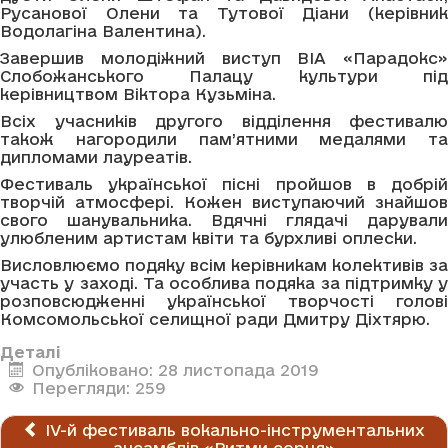
Русанової Олени та Тутової Діани (керівник
Водолагіна Валентина).
Завершив молодіжний виступ ВІА «Парадокс»
Слобожанського Палацу культури під
керівництвом Віктора Кузьміна.
Всіх учасників другого відділення фестивалю
також нагородили пам’ятними медалями та
дипломами лауреатів.
Фестиваль української пісні пройшов в добрій
творчій атмосфері. Кожен виступаючий знайшов
свого шанувальника. Вдячні глядачі дарували
улюбленим артистам квіти та бурхливі оплески.
Висловлюємо подяку всім керівникам колективів за
участь у заході. Та особлива подяка за підтримку у
розповсюдженні української творчості голові
Комсомольської селищної ради Дмитру Діхтярю.
Деталі
Опубліковано: 28 листопада 2019
Перегляди: 259
IV-й фестиваль вокально-інструментальних
ансамблів «Ритми серця»