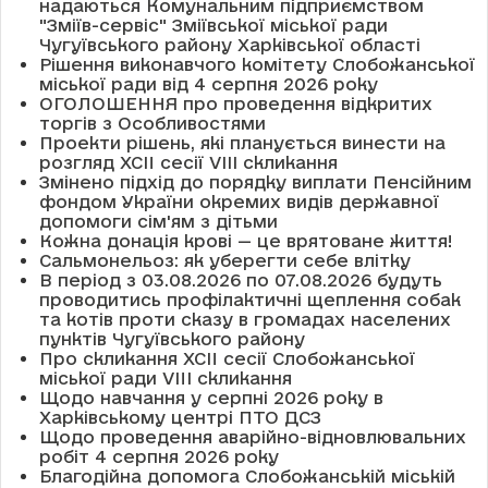
надаються Комунальним підприємством
"Зміїв-сервіс" Зміївської міської ради
Чугуївського району Харківської області
Рішення виконавчого комітету Слобожанської
міської ради від 4 серпня 2026 року
ОГОЛОШЕННЯ про проведення відкритих
торгів з Особливостями
Проекти рішень, які планується винести на
розгляд XCII сесії VІІІ скликання
Змінено підхід до порядку виплати Пенсійним
фондом України окремих видів державної
допомоги сім'ям з дітьми
Кожна донація крові — це врятоване життя!
Сальмонельоз: як уберегти себе влітку
В період з 03.08.2026 по 07.08.2026 будуть
проводитись профілактичні щеплення собак
та котів проти сказу в громадах населених
пунктів Чугуївського району
Про скликання XCII сесії Слобожанської
міської ради VIII скликання
Щодо навчання у серпні 2026 року в
Харківському центрі ПТО ДСЗ
Щодо проведення аварійно-відновлювальних
робіт 4 серпня 2026 року
Благодійна допомога Слобожанській міській