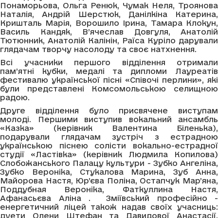
Понаморьова, Ольга Ренюк, Чумак Неля, Троянова
Наталія, Андрій Шерстюк, Данілкіна Катерина,
Кришталь Марія, Ворошило Ірина, Тамара Клокун,
Василь Кандяк, В’ячеслав Довгуля, Анатолій
Тютюнник, Анатолій Калінін, Раїса Куріло дарували
глядачам творчу насолоду та своє натхнення.
Всі учасники першого відділення отримали
пам’ятні кубки, медалі та дипломи Лауреатів
фестивалю української пісні «Співочі перлини», які
були представлені Комсомольською селищною
радою.
Друге відділення було присвячене виступам
молоді. Першими виступив вокальний ансамбль
«Казка» (керівник Валентина Біленька),
подарували глядачам зустріч з естрадною
українською піснею солісти вокально-естрадної
студії «Ластівка» (керівник Людмила Копилова)
Слобожанського Палацу культури - Зубко Ангеліна,
Зубко Вероніка, Стукалова Марина, Зуб Анна,
Майорова Настя, Юр’єва Поліна, Остапчук Мар’яна,
Поддубная Вероніка, Фаткуллина Настя,
Афанасьєва Аліна . Зміївський професійно -
енергетичний ліцей також надав своїх учасниць:
дуети Олени Штефан та Давидової Анастасії,