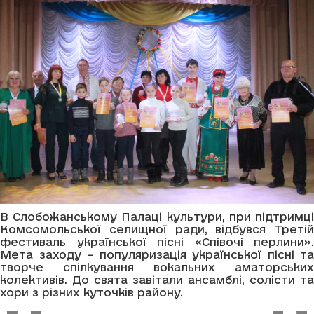
В Слобожанському Палаці культури, при підтримці
Комсомольської селищної ради, відбувся Третій
фестиваль української пісні «Співочі перлини».
Мета заходу – популяризація української пісні та
творче спілкування вокальних аматорських
колективів. До свята завітали ансамблі, солісти та
хори з різних куточків району.