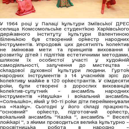
У 1964 році у Палаці культури Зміївської ДРЕС
селища Комсомольське студенткою Харківського
державного інституту культури Валентиною
Біленькою був створений оркестр народних
інструментів. Упродовж цих десятиліть колектив
не змінював мети та принципів виховання і
розвитку дітей і підлітків естетичними методами,
шляхом їх особистої участі у художній
самодіяльності, залучення до мистецтва -
складової духовної культури людини. Гурток
народних інструментів з 14 учасників зріс до
колективу майже в 120 оркестрантів. У сімдесяти
роки, були створені з дорослих вихованців
колектив-супутник – ансамбль народних
інструментів «Ивушка» і вокальний ансамбль
«Солнышко», який у 90-ті роки діти перейменували
на «Казку». Сьогодні у його складі працюють
''основний'' оркестр, підготовчий оркестр,
вокальний ансамбль ''Казка '', ансамбль '' Веселі
ложкарі '', з якими проводиться велика культурно –
просвітницька робота в народно –