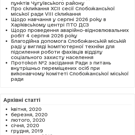
пунктів Чугуївського району
Про скликання XCII сесії Слобожанської
міської ради VIII скликання
Щодо навчання у серпні 2026 року в
Харківському центрі ПТО ДСЗ
Щодо проведення аварійно-відновлювальних
робіт 4 серпня 2026 року
Благодійна допомога Слобожанській міській
раді у вигляді комп’ютерної техніки для
підсилення роботи фахівців відділу
соціального захисту населення
Протокол №2 засідання Ради з питань
внутрішньо переміщених осіб при
виконавчому комітеті Слобожанської міської
ради
Архівні статті
квітня, 2020
березня, 2020
лютого, 2020
січня, 2020
грудня, 2019