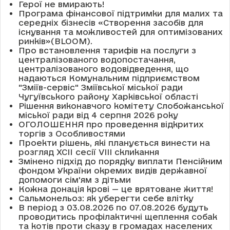
Герої не вмирають!
Програма фінансової підтримки для малих та
середніх бізнесів «Створення засобів для
існування та можливостей для оптимізованих
ринків»(BLOOM).
Про встановлення тарифів на послуги з
централізованого водопостачання,
централізованого водовідведення, що
надаються Комунальним підприємством
"Зміїв-сервіс" Зміївської міської ради
Чугуївського району Харківської області
Рішення виконавчого комітету Слобожанської
міської ради від 4 серпня 2026 року
ОГОЛОШЕННЯ про проведення відкритих
торгів з Особливостями
Проекти рішень, які планується винести на
розгляд XCII сесії VІІІ скликання
Змінено підхід до порядку виплати Пенсійним
фондом України окремих видів державної
допомоги сім'ям з дітьми
Кожна донація крові — це врятоване життя!
Сальмонельоз: як уберегти себе влітку
В період з 03.08.2026 по 07.08.2026 будуть
проводитись профілактичні щеплення собак
та котів проти сказу в громадах населених