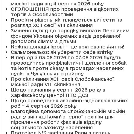
міської ради від 4 серпня 2026 року
ОГОЛОШЕННЯ про проведення відкритих
торгів з Особливостями
Проекти рішень, які планується винести на
розгляд XCII сесії VІІІ скликання
Змінено підхід до порядку виплати Пенсійним
фондом України окремих видів державної
допомоги сім'ям з дітьми
Кожна донація крові — це врятоване життя!
Сальмонельоз: як уберегти себе влітку
В період з 03.08.2026 по 07.08.2026 будуть
проводитись профілактичні щеплення собак
та котів проти сказу в громадах населених
пунктів Чугуївського району
Про скликання XCII сесії Слобожанської
міської ради VIII скликання
Щодо навчання у серпні 2026 року в
Харківському центрі ПТО ДСЗ
Щодо проведення аварійно-відновлювальних
робіт 4 серпня 2026 року
Благодійна допомога Слобожанській міській
раді у вигляді комп’ютерної техніки для
підсилення роботи фахівців відділу
соціального захисту населення
Протокол №2 засідання Ради з питань