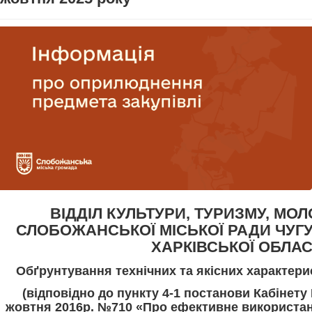
ВІДДІЛ КУЛЬТУРИ, ТУРИЗМУ, МОЛ
СЛОБОЖАНСЬКОЇ МІСЬКОЇ РАДИ ЧУГ
ХАРКІВСЬКОЇ ОБЛАС
Обґрунтування технічних та якісних характери
(відповідно до пункту 4-1 постанови Кабінету М
жовтня 2016р. №710 «Про ефективне використан