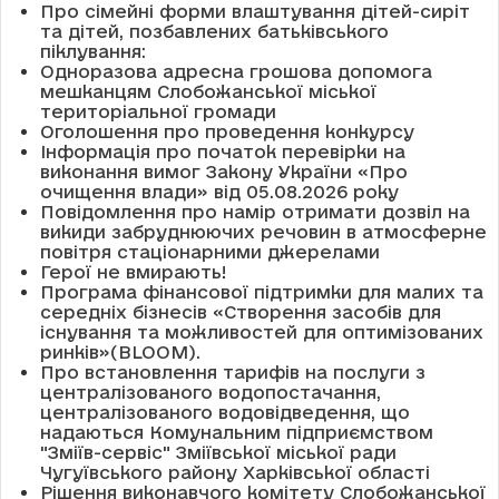
Про сімейні форми влаштування дітей-сиріт
та дітей, позбавлених батьківського
піклування:
Одноразова адресна грошова допомога
мешканцям Слобожанської міської
територіальної громади
Оголошення про проведення конкурсу
Інформація про початок перевірки на
виконання вимог Закону України «Про
очищення влади» від 05.08.2026 року
Повідомлення про намір отримати дозвіл на
викиди забруднюючих речовин в атмосферне
повітря стаціонарними джерелами
Герої не вмирають!
Програма фінансової підтримки для малих та
середніх бізнесів «Створення засобів для
існування та можливостей для оптимізованих
ринків»(BLOOM).
Про встановлення тарифів на послуги з
централізованого водопостачання,
централізованого водовідведення, що
надаються Комунальним підприємством
"Зміїв-сервіс" Зміївської міської ради
Чугуївського району Харківської області
Рішення виконавчого комітету Слобожанської