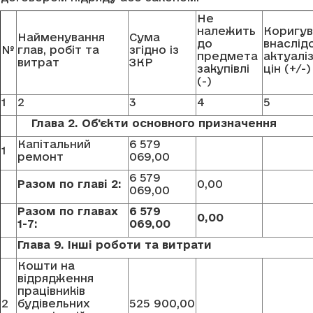
Не
належить
Коригув
Найменування
Сума
до
внаслід
№
глав, робіт та
згідно із
предмета
актуаліз
витрат
ЗКР
закупівлі
цін (+/-)
(-)
1
2
3
4
5
Глава 2. Об'єкти основного призначення
Капітальний
6 579
1
ремонт
069,00
6 579
Разом по главi 2:
0,00
069,00
Разом по главах
6 579
0,00
1-7:
069,00
Глава 9. Інші роботи та витрати
Кошти на
відрядження
працівників
2
будівельних
525 900,00