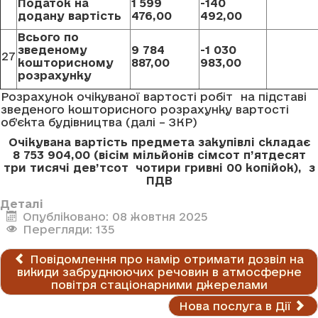
Податок на
1 599
-140
додану вартість
476,00
492,00
Всього по
зведеному
9 784
-1 030
27
кошторисному
887,00
983,00
розрахунку
Розрахунок очікуваної вартості робіт на підставі
зведеного кошторисного розрахунку вартості
об’єкта будівництва (далі – ЗКР)
Очікувана вартість предмета закупівлі складає
8 753 904,00 (вісім мiльйонів сімсот п’ятдесят
три тисячі дев’тсот чотири гривні 00 копiйок), з
ПДВ
Деталі
Опубліковано: 08 жовтня 2025
Перегляди: 135
Повідомлення про намір отримати дозвіл на
викиди забруднюючих речовин в атмосферне
повітря стаціонарними джерелами
Нова послуга в Дії