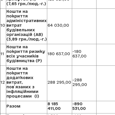
(7,65 грн./люд.-г.)
Кошти на
покриття
адміністративних
10
витрат
64 030,00
будівельних
організацій (АВ)
(3,89 грн./люд.-г.)
Кошти на
покриття ризику
-180
11
180 637,00
всіх учасників
637,00
будівництва (Р)
Кошти на
покриття
додаткових
-288
12
витрат,
288 295,00
295,00
пов`язаних з
інфляційними
процесами (І)
8 185
-890
Разом
411,00
531,00