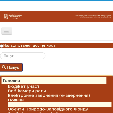
Перемикач
навігації
ГОЛОВНА
Налаштування доступності
НОВИНИ
ОГОЛОШЕННЯ
Пошук
Пошук
ГРАФІКИ ПРИЙОМУ
КОНТАКТИ
Головна
Бюджет участі
Веб-камери ради
Електронне звернення (е-звернення)
Новини
Оголошення
Об'єкти Природо-Заповідного Фонду