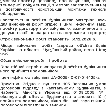
умовам проєкту договору про закупівлю, зазн
тендерної документації, з метою забезпечення наді
і довговічності конструкцій, монтажу технол
обладнання.
Забезпечення об’єкта будівництва матеріальним
для виконання робіт згідно з цим Технічним завд
проєкту договору про закупівлю, зазначеного в
документації, покладається на переможця процеду
Строк виконання робіт становить
31.12.2026 р
.
Місце виконання робіт (адреса об’єкта будів
Харківська область, Чугуївський район, село Шелу
95б
Обсяг виконання робіт
1 робота
Гарантійний строк експлуатації об’єкта будівництв
його прийняття замовником.
Ідентифікатор закупівлі UA-2025-10-07-014425-a
Примітка. Згідно з пунктом 103 Загальних умо
договорів підряду в капітальному будівництві,
Кабінету Міністрів України від 01.08.2005 №
експлуатації об’єкта будівництва становить 10 
прийняття замовником, якщо більший гарантійн
договором підряду або законом.