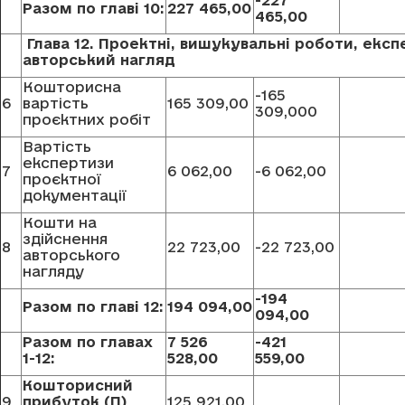
-227
Разом по главi 10:
227 465,00
465,00
Глава 12. Проектні, вишукувальні роботи, експ
авторський нагляд
Кошторисна
-165
6
вартість
165 309,00
309,000
проєктних робіт
Вартість
експертизи
7
6 062,00
-6 062,00
проєктної
документації
Кошти на
здійснення
8
22 723,00
-22 723,00
авторського
нагляду
-194
Разом по главi 12:
194 094,00
094,00
Разом по главах
7 526
-421
1-12:
528,00
559,00
Кошторисний
9
прибуток (П)
125 921,00