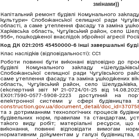
змінами))
Капітальний ремонт будівлі Комунального заклад
культури» Слобожанської селищної ради Чугуївс
області, а саме утеплення фасаду та заміна ушко
Харківська область, Чугуївський район, село Шелу
95б», пошкодженої внаслідок збройної агресії Росі
Код ДК 021:2015 45450000-6 Інші завершальні буд
Клас наслідків (відповідальності): СС1
Роботи повинні бути виконані відповідно до пр
будівлі Комунального закладу «Шелудьківс
Слобожанської селищної ради Чугуївського райо
саме утеплення фасаду та заміна ушкоджених віко
область, Чугуївський район, село Шелудьківка,
(експертний звіт №21-0724/01-25 від 14.08.202
ЕХ01:7590-0577-5908-2223 доступний на по
електронної системи у сфері будівництва
construction.gov.ua/document_detail/doc_id=3707
та з дотриманням технологічних процесів будівни
будівельних норм, правилам та стандартам, ус
такого виду робіт; матеріальні ресурси, що 
виконання, повинні відповідати вимогам норм
нормативним документам у галузі будівництва, 