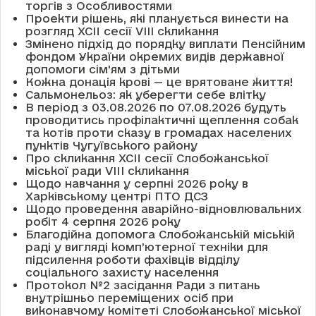
торгів з Особливостями
Проекти рішень, які планується винести на
розгляд XCII сесії VІІІ скликання
Змінено підхід до порядку виплати Пенсійним
фондом України окремих видів державної
допомоги сім'ям з дітьми
Кожна донація крові — це врятоване життя!
Сальмонельоз: як уберегти себе влітку
В період з 03.08.2026 по 07.08.2026 будуть
проводитись профілактичні щеплення собак
та котів проти сказу в громадах населених
пунктів Чугуївського району
Про скликання XCII сесії Слобожанської
міської ради VIII скликання
Щодо навчання у серпні 2026 року в
Харківському центрі ПТО ДСЗ
Щодо проведення аварійно-відновлювальних
робіт 4 серпня 2026 року
Благодійна допомога Слобожанській міській
раді у вигляді комп’ютерної техніки для
підсилення роботи фахівців відділу
соціального захисту населення
Протокол №2 засідання Ради з питань
внутрішньо переміщених осіб при
виконавчому комітеті Слобожанської міської