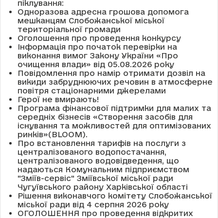
піклування:
Одноразова адресна грошова допомога
мешканцям Слобожанської міської
територіальної громади
Оголошення про проведення конкурсу
Інформація про початок перевірки на
виконання вимог Закону України «Про
очищення влади» від 05.08.2026 року
Повідомлення про намір отримати дозвіл на
викиди забруднюючих речовин в атмосферне
повітря стаціонарними джерелами
Герої не вмирають!
Програма фінансової підтримки для малих та
середніх бізнесів «Створення засобів для
існування та можливостей для оптимізованих
ринків»(BLOOM).
Про встановлення тарифів на послуги з
централізованого водопостачання,
централізованого водовідведення, що
надаються Комунальним підприємством
"Зміїв-сервіс" Зміївської міської ради
Чугуївського району Харківської області
Рішення виконавчого комітету Слобожанської
міської ради від 4 серпня 2026 року
ОГОЛОШЕННЯ про проведення відкритих