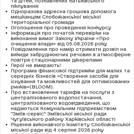
та дітей, позбавлених батьківського
піклування:
Одноразова адресна грошова допомога
мешканцям Слобожанської міської
територіальної громади
Оголошення про проведення конкурсу
Інформація про початок перевірки на
виконання вимог Закону України «Про
очищення влади» від 05.08.2026 року
Повідомлення про намір отримати дозвіл на
викиди забруднюючих речовин в атмосферне
повітря стаціонарними джерелами
Герої не вмирають!
Програма фінансової підтримки для малих та
середніх бізнесів «Створення засобів для
існування та можливостей для оптимізованих
ринків»(BLOOM).
Про встановлення тарифів на послуги з
централізованого водопостачання,
централізованого водовідведення, що
надаються Комунальним підприємством
"Зміїв-сервіс" Зміївської міської ради
Чугуївського району Харківської області
Рішення виконавчого комітету Слобожанської
міської ради від 4 серпня 2026 року