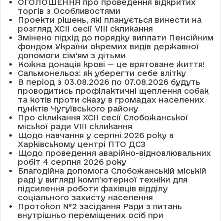
ОГОЛОШЕННЯ про проведення відкритих
торгів з Особливостями
Проекти рішень, які планується винести на
розгляд XCII сесії VІІІ скликання
Змінено підхід до порядку виплати Пенсійним
фондом України окремих видів державної
допомоги сім'ям з дітьми
Кожна донація крові — це врятоване життя!
Сальмонельоз: як уберегти себе влітку
В період з 03.08.2026 по 07.08.2026 будуть
проводитись профілактичні щеплення собак
та котів проти сказу в громадах населених
пунктів Чугуївського району
Про скликання XCII сесії Слобожанської
міської ради VIII скликання
Щодо навчання у серпні 2026 року в
Харківському центрі ПТО ДСЗ
Щодо проведення аварійно-відновлювальних
робіт 4 серпня 2026 року
Благодійна допомога Слобожанській міській
раді у вигляді комп’ютерної техніки для
підсилення роботи фахівців відділу
соціального захисту населення
Протокол №2 засідання Ради з питань
внутрішньо переміщених осіб при