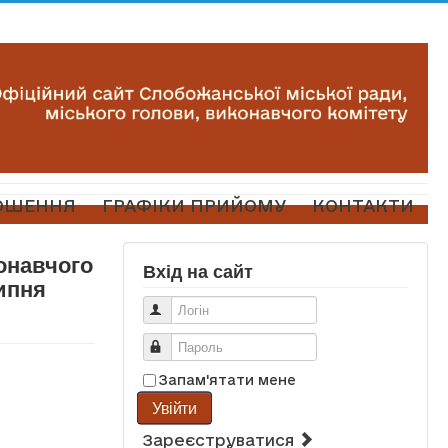
ОШЕННЯ
ГРАФІКИ ПРИЙОМУ
КОНТАКТИ
конавчого
Вхід на сайт
ипня
Логін
Пароль
Запам'ятати мене
Увійти
Зареєструватися