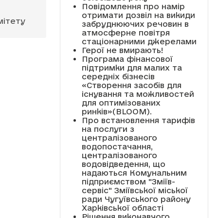
Повідомлення про намір
отримати дозвіл на викиди
мітету
забруднюючих речовин в
атмосферне повітря
стаціонарними джерелами
Герої не вмирають!
Програма фінансової
підтримки для малих та
середніх бізнесів
«Створення засобів для
існування та можливостей
для оптимізованих
ринків»(BLOOM).
Про встановлення тарифів
на послуги з
централізованого
водопостачання,
централізованого
водовідведення, що
надаються Комунальним
підприємством "Зміїв-
сервіс" Зміївської міської
ради Чугуївського району
Харківської області
Рішення виконавчого