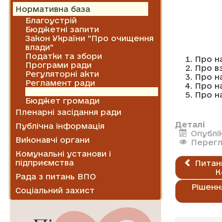
Нормативна база
Благоустрій
Бюджетні запити
Закон України "Про очищення
влади"
Податки та збори
Про н
Програми ради
Про вз
Регуляторні акти
Про на
Регламент ради
Про на
Рішення виконавчого комітету
Про на
Бюджет громади
Пленарні засідання ради
Деталі
Публічна інформація
Опублік
Виконавчі органи
Перегл
Комунальні установи і
підприємства
Питанн
К
Рада з питань ВПО
Рішенн
Соціальний захист