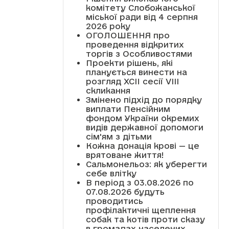
комітету Слобожанської
міської ради від 4 серпня
2026 року
ОГОЛОШЕННЯ про
проведення відкритих
торгів з Особливостями
Проекти рішень, які
планується винести на
розгляд XCII сесії VІІІ
скликання
Змінено підхід до порядку
виплати Пенсійним
фондом України окремих
видів державної допомоги
сім'ям з дітьми
Кожна донація крові — це
врятоване життя!
Сальмонельоз: як уберегти
себе влітку
В період з 03.08.2026 по
07.08.2026 будуть
проводитись
профілактичні щеплення
собак та котів проти сказу
в громадах населених