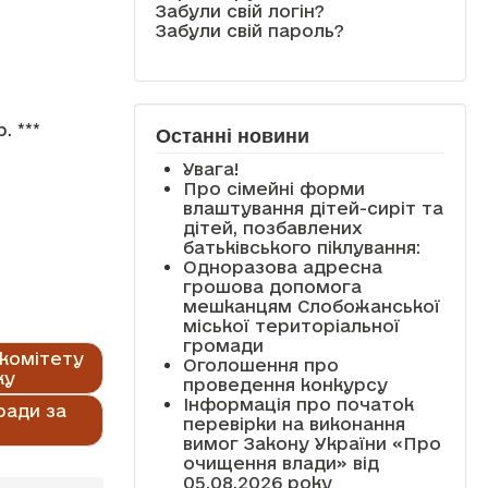
Забули свій логін?
Забули свій пароль?
 ***
Останні новини
Увага!
Про сімейні форми
влаштування дітей-сиріт та
дітей, позбавлених
батьківського піклування:
Одноразова адресна
грошова допомога
мешканцям Слобожанської
міської територіальної
громади
 комітету
Оголошення про
ку
проведення конкурсу
Інформація про початок
ради за
перевірки на виконання
вимог Закону України «Про
очищення влади» від
05.08.2026 року