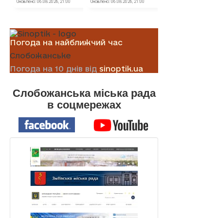
Погода на найближчий час
Слобожанське
Погода на 10 днів від
sinoptik.ua
Слобожанська міська рада
в соцмережах