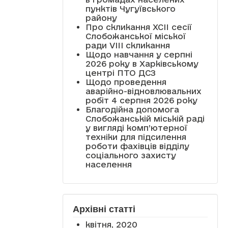
пунктів Чугуївського
району
Про скликання XCII сесії
Слобожанської міської
ради VIII скликання
Щодо навчання у серпні
2026 року в Харківському
центрі ПТО ДСЗ
Щодо проведення
аварійно-відновлювальних
робіт 4 серпня 2026 року
Благодійна допомога
Слобожанській міській раді
у вигляді комп’ютерної
техніки для підсилення
роботи фахівців відділу
соціального захисту
населення
Архівні статті
квітня, 2020