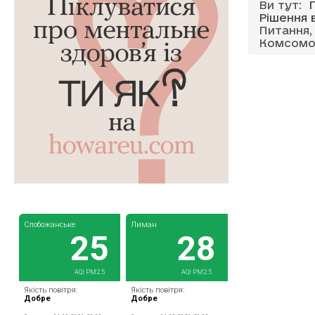
Ви тут:
Рішення 
Питання,
Комсомол