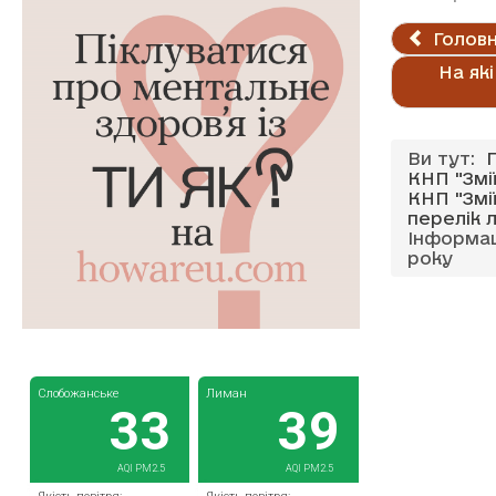
Головн
На як
Ви тут:
КНП "Змі
КНП "Змі
перелік л
Інформац
року