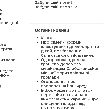
Забули свій логін?
Забули свій пароль?
х
 в
и
селищної
Останні новини
 –
Увага!
Про сімейні форми
ого
влаштування дітей-сиріт та
нерго»
дітей, позбавлених
батьківського піклування:
Одноразова адресна
житлово –
грошова допомога
мешканцям Слобожанської
нту та
міської територіальної
ово –
громади
Оголошення про
проведення конкурсу
а
Інформація про початок
перевірки на виконання
вимог Закону України «Про
очищення влади» від
05.08.2026 року