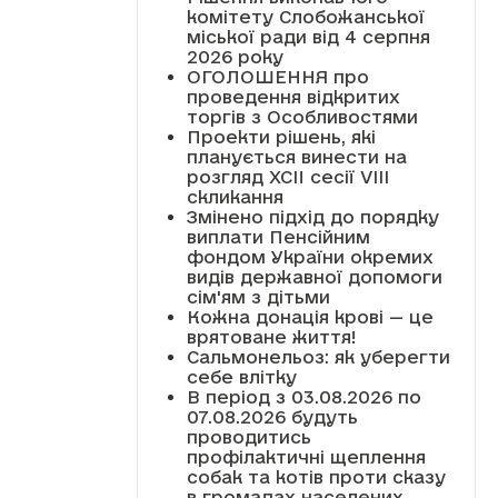
комітету Слобожанської
міської ради від 4 серпня
2026 року
ОГОЛОШЕННЯ про
проведення відкритих
торгів з Особливостями
Проекти рішень, які
планується винести на
розгляд XCII сесії VІІІ
скликання
Змінено підхід до порядку
виплати Пенсійним
фондом України окремих
видів державної допомоги
сім'ям з дітьми
Кожна донація крові — це
врятоване життя!
Сальмонельоз: як уберегти
себе влітку
В період з 03.08.2026 по
07.08.2026 будуть
проводитись
профілактичні щеплення
собак та котів проти сказу
в громадах населених