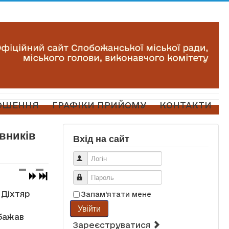
ОШЕННЯ
ГРАФІКИ ПРИЙОМУ
КОНТАКТИ
вників
Вхід на сайт
Логін
Пароль
 Діхтяр
Запам'ятати мене
Увійти
бажав
Зареєструватися
й