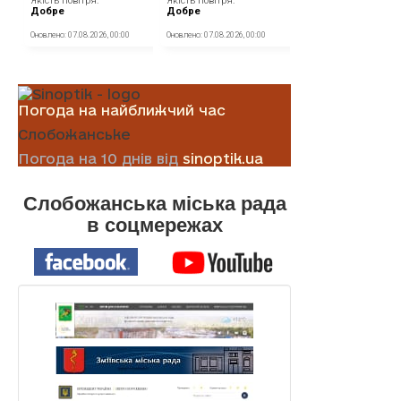
Погода на найближчий час
Слобожанське
Погода на 10 днів від
sinoptik.ua
Слобожанська міська рада
в соцмережах