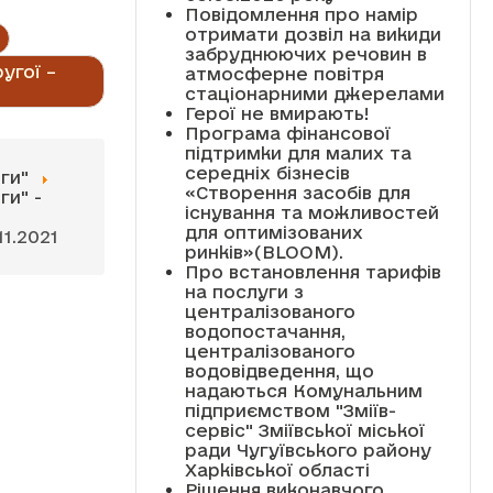
Повідомлення про намір
отримати дозвіл на викиди
забруднюючих речовин в
угої –
атмосферне повітря
стаціонарними джерелами
Герої не вмирають!
Програма фінансової
підтримки для малих та
середніх бізнесів
ги"
«Створення засобів для
ги" -
існування та можливостей
для оптимізованих
1.2021
ринків»(BLOOM).
Про встановлення тарифів
на послуги з
централізованого
водопостачання,
централізованого
водовідведення, що
надаються Комунальним
підприємством "Зміїв-
сервіс" Зміївської міської
ради Чугуївського району
Харківської області
Рішення виконавчого