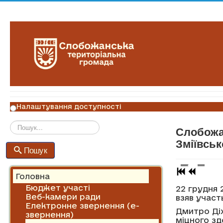
Налаштування доступності
Слобожа
Пошук
Зміївськ
Пошук
Головна
Бюджет участі
22 грудня
Веб-камери ради
взяв участ
Електронне звернення (е-
Дмитро Ді
звернення)
міцного зд