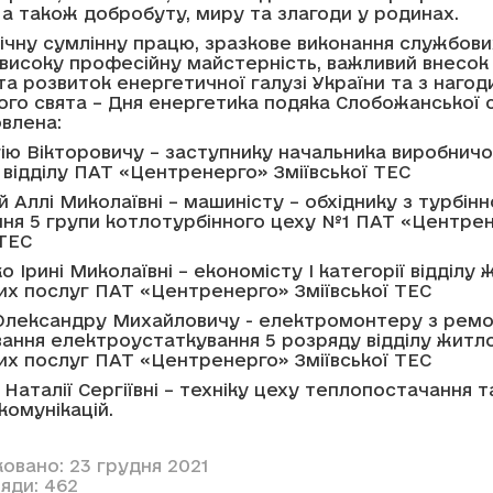
, а також добробуту, миру та злагоди у родинах.
ічну сумлінну працю, зразкове виконання службови
, високу професійну майстерність, важливий внесок
 та розвиток енергетичної галузі України та з нагод
го свята – Дня енергетика подяка Слобожанської 
влена:
ію Вікторовичу – заступнику начальника виробничо
 відділу ПАТ «Центренерго» Зміївської ТЕС
ій Аллі Миколаївні – машиністу – обхіднику з турбінн
ння 5 групи котлотурбінного цеху №1 ПАТ «Центре
 ТЕС
 Ірині Миколаївні – економісту І категорії відділу 
их послуг ПАТ «Центренерго» Зміївської ТЕС
лександру Михайловичу - електромонтеру з ремо
ання електроустаткування 5 розряду відділу житл
их послуг ПАТ «Центренерго» Зміївської ТЕС
Наталії Сергіївні – техніку цеху теплопостачання т
комунікацій.
овано: 23 грудня 2021
яди: 462