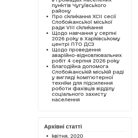
пунктів Чугуївського
району
Про скликання XCII сесії
Слобожанської міської
ради VIII скликання
Щодо навчання у серпні
2026 року в Харківському
центрі ПТО ДСЗ
Щодо проведення
аварійно-відновлювальних
робіт 4 серпня 2026 року
Благодійна допомога
Слобожанській міській раді
у вигляді комп’ютерної
техніки для підсилення
роботи фахівців відділу
соціального захисту
населення
Архівні статті
квітня, 2020