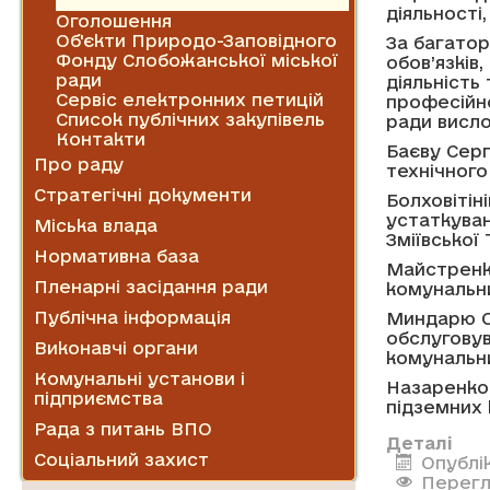
Новини
діяльності
Оголошення
Об'єкти Природо-Заповідного
За багатор
Фонду Слобожанської міської
обов’язків
ради
діяльність
Сервіс електронних петицій
професійно
Список публічних закупівель
ради висло
Контакти
Баєву Серг
Про раду
технічного
Стратегічні документи
Болховітін
устаткува
Міська влада
Зміївської
Нормативна база
Майстренко
Пленарні засідання ради
комунальн
Публічна інформація
Миндарю О
обслуговув
Виконавчі органи
комунальн
Комунальні установи і
Назаренко 
підприємства
підземних 
Рада з питань ВПО
Деталі
Соціальний захист
Опублік
Перегл