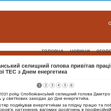
ГОЛОВНА
НОВИНИ
ОГОЛ
нський селищний голова привітав праці
ої ТЕС з Днем енергетика
1
2
3
4
5
6
 2021 року Слобожанський селищний голова Дмитро
ь у святкових заходах до Дня енергетика.
хтяр подякував енергетикам за плідну працю та по
оров’я, натхнення, вагомих досягнень в професійні