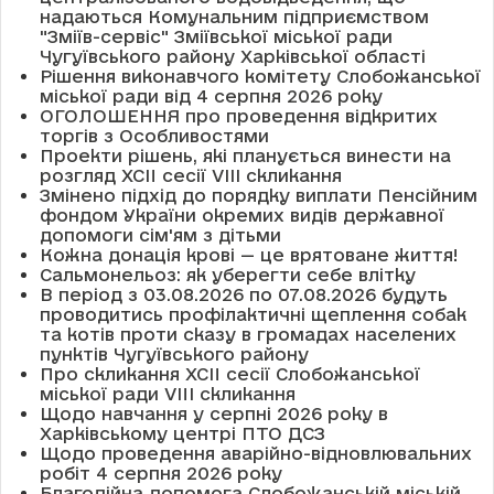
надаються Комунальним підприємством
"Зміїв-сервіс" Зміївської міської ради
Чугуївського району Харківської області
Рішення виконавчого комітету Слобожанської
міської ради від 4 серпня 2026 року
ОГОЛОШЕННЯ про проведення відкритих
торгів з Особливостями
Проекти рішень, які планується винести на
розгляд XCII сесії VІІІ скликання
Змінено підхід до порядку виплати Пенсійним
фондом України окремих видів державної
допомоги сім'ям з дітьми
Кожна донація крові — це врятоване життя!
Сальмонельоз: як уберегти себе влітку
В період з 03.08.2026 по 07.08.2026 будуть
проводитись профілактичні щеплення собак
та котів проти сказу в громадах населених
пунктів Чугуївського району
Про скликання XCII сесії Слобожанської
міської ради VIII скликання
Щодо навчання у серпні 2026 року в
Харківському центрі ПТО ДСЗ
Щодо проведення аварійно-відновлювальних
робіт 4 серпня 2026 року
Благодійна допомога Слобожанській міській