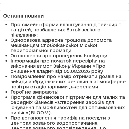
Останні новини
Про сімейні форми влаштування дітей-сиріт
та дітей, позбавлених батьківського
піклування:
Одноразова адресна грошова допомога
мешканцям Слобожанської міської
територіальної громади
Оголошення про проведення конкурсу
Інформація про початок перевірки на
виконання вимог Закону України «Про
очищення влади» від 05.08.2026 року
Повідомлення про намір отримати дозвіл на
викиди забруднюючих речовин в атмосферне
повітря стаціонарними джерелами
Герої не вмирають!
Програма фінансової підтримки для малих та
середніх бізнесів «Створення засобів для
існування та можливостей для оптимізованих
ринків»(BLOOM).
Про встановлення тарифів на послуги з
централізованого водопостачання,
централізованого водовідведення, що