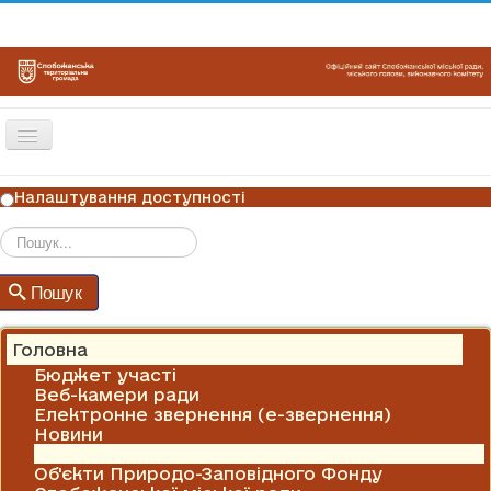
Перемикач
навігації
ГОЛОВНА
Налаштування доступності
НОВИНИ
ОГОЛОШЕННЯ
Пошук
Пошук
ГРАФІКИ ПРИЙОМУ
КОНТАКТИ
Головна
Бюджет участі
Веб-камери ради
Електронне звернення (е-звернення)
Новини
Оголошення
Об'єкти Природо-Заповідного Фонду