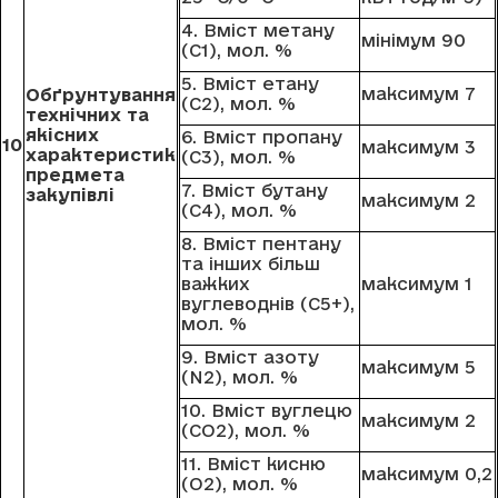
4. Вміст метану
мінімум 90
(C1), мол. %
5. Вміст етану
максимум 7
Обґрунтування
(C2), мол. %
технічних та
якісних
6. Вміст пропану
10
максимум 3
характеристик
(C3), мол. %
предмета
7. Вміст бутану
закупівлі
максимум 2
(C4), мол. %
8. Вміст пентану
та інших більш
важких
максимум 1
вуглеводнів (C5+),
мол. %
9. Вміст азоту
максимум 5
(N2), мол. %
10. Вміст вуглецю
максимум 2
(CO2), мол. %
11. Вміст кисню
максимум 0,2
(O2), мол. %