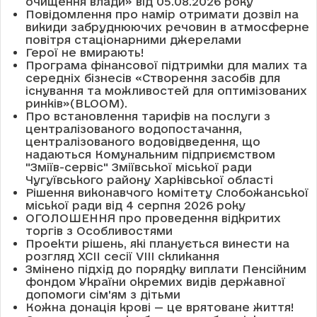
очищення влади» від 05.08.2026 року
Повідомлення про намір отримати дозвіл на
викиди забруднюючих речовин в атмосферне
повітря стаціонарними джерелами
Герої не вмирають!
Програма фінансової підтримки для малих та
середніх бізнесів «Створення засобів для
існування та можливостей для оптимізованих
ринків»(BLOOM).
Про встановлення тарифів на послуги з
централізованого водопостачання,
централізованого водовідведення, що
надаються Комунальним підприємством
"Зміїв-сервіс" Зміївської міської ради
Чугуївського району Харківської області
Рішення виконавчого комітету Слобожанської
міської ради від 4 серпня 2026 року
ОГОЛОШЕННЯ про проведення відкритих
торгів з Особливостями
Проекти рішень, які планується винести на
розгляд XCII сесії VІІІ скликання
Змінено підхід до порядку виплати Пенсійним
фондом України окремих видів державної
допомоги сім'ям з дітьми
Кожна донація крові — це врятоване життя!