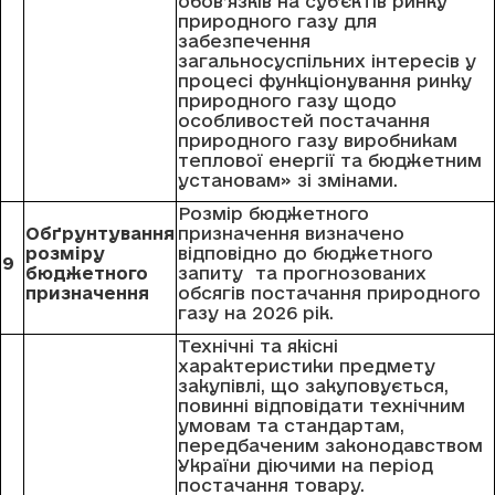
обов’язків на суб’єктів ринку
природного газу для
забезпечення
загальносуспільних інтересів у
процесі функціонування ринку
природного газу щодо
особливостей постачання
природного газу виробникам
теплової енергії та бюджетним
установам» зі змінами.
Розмір бюджетного
Обґрунтування
призначення визначено
розміру
відповідно до бюджетного
9
бюджетного
запиту та прогнозованих
призначення
обсягів постачання природного
газу на 2026 рік.
Технічні та якісні
характеристики предмету
закупівлі, що закуповується,
повинні відповідати технічним
умовам та стандартам,
передбаченим законодавством
України діючими на період
постачання товару.