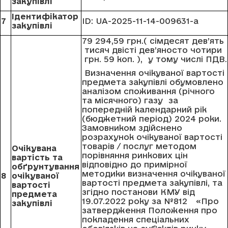
закупівлі
Ідентифікатор
7
ID: UA-2025-11-14-009631-a
закупівлі
79 294,59 грн.( сімдесят дев’ять
тисяч двісті дев’яносто чотири
грн. 59 коп. ), у тому числі ПДВ.
Визначення очікуваної вартості
предмета закупівлі обумовлено
аналізом споживання (річного
та місячного) газу за
попередній календарний рік
(бюджетний період) 2024 роки.
Замовником здійснено
розрахунок очікуваної вартості
товарів / послуг методом
Очікувана
порівняння ринкових цін
вартість та
відповідно до примірної
обґрунтування
методики визначення очікуваної
8
очікуваної
вартості предмета закупівлі, та
вартості
згідно постанови КМУ від
предмета
19.07.2022 року за №812 «Про
закупівлі
затвердження Положення про
покладення спеціальних