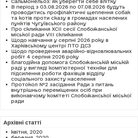
Сальмонельоз: як уберегти себе влітку
В період з 03.08.2026 по 07.08.2026 будуть
проводитись профілактичні щеплення собак
та котів проти сказу в громадах населених
пунктів Чугуївського району
Про скликання XCII сесії Слобожанської
міської ради VIII скликання
Щодо навчання у серпні 2026 року в
Харківському центрі ПТО ДСЗ
Щодо проведення аварійно-відновлювальних
робіт 4 серпня 2026 року
Благодійна допомога Слобожанській міській
раді у вигляді комп’ютерної техніки для
підсилення роботи фахівців відділу
соціального захисту населення
Протокол №2 засідання Ради з питань
внутрішньо переміщених осіб при
виконавчому комітеті Слобожанської міської
ради
Архівні статті
квітня, 2020
березня, 2020