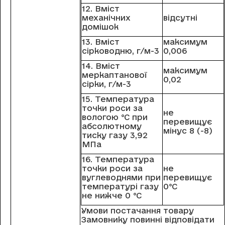
12. Вміст
механічних
відсутні
домішок
13. Вміст
максимум
сірководню, г/м-3
0,006
14. Вміст
максимум
меркаптанової
0,02
сірки, г/м-3
15. Температура
точки роси за
не
вологою °С при
перевищує
абсолютному
мінус 8 (-8)
тиску газу 3,92
МПа
16. Температура
точки роси за
не
вуглеводнями при
перевищує
температурі газу
0°С
не нижче 0 °С
Умови постачання товару
Замовнику повинні відповідати