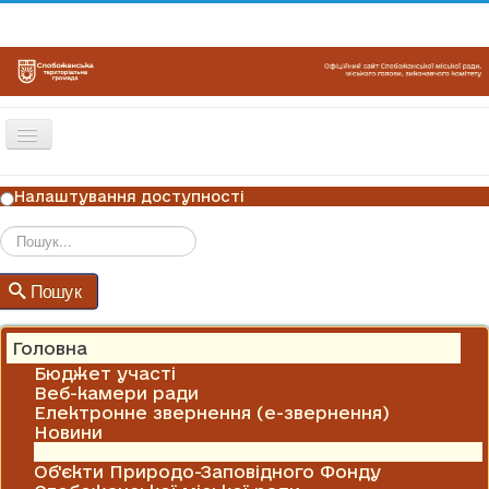
Перемикач
навігації
ГОЛОВНА
Налаштування доступності
НОВИНИ
ОГОЛОШЕННЯ
Пошук
Пошук
ГРАФІКИ ПРИЙОМУ
КОНТАКТИ
Головна
Бюджет участі
Веб-камери ради
Електронне звернення (е-звернення)
Новини
Оголошення
Об'єкти Природо-Заповідного Фонду