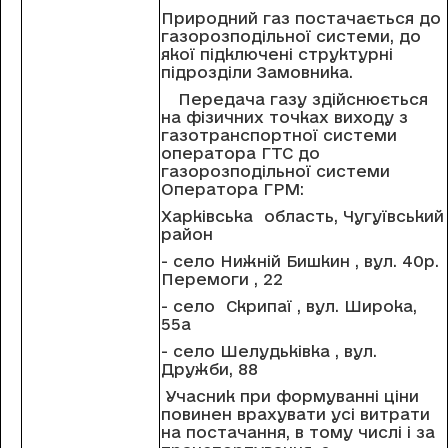
Природний газ постачається до
газорозподільної системи, до
якої підключені структурні
підрозділи Замовника.
Передача газу здійснюється
на фізичних точках виходу з
газотранспортної системи
оператора ГТС до
газорозподільної системи
Оператора ГРМ:
Харківська область, Чугуївський
район
- село Нижній Бишкин , вул. 40р.
Перемоги , 22
- село Скрипаї , вул. Широка,
55а
- село Шелудьківка , вул.
Дружби, 88
Учасник при формуванні ціни
повинен врахувати усі витрати
на постачання, в тому числі і за