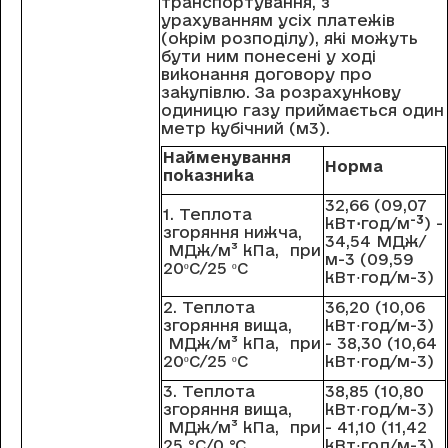
транспортування, з
урахуванням усіх платежів
(окрім розподілу), які можуть
бути ним понесені у ході
виконання договору про
закупівлю. За розрахункову
одиницю газу приймається один
метр кубічний (м3).
Найменування
Норма
показника
32,66 (09,07
1. Теплота
-3
кВт
⋅
год/м
) -
згоряння нижча,
34,54 МДж/
МДж/м³ кПа, при
м-3 (09,59
20ºС/25 ºС
кВт⋅год/м-3)
2. Теплота
36,20 (10,06
згоряння вища,
кВт⋅год/м-3)
МДж/м³ кПа, при
- 38,30 (10,64
20ºС/25 ºС
кВт⋅год/м-3)
3. Теплота
38,85 (10,80
згоряння вища,
кВт⋅год/м-3)
МДж/м³ кПа, при
- 41,10 (11,42
25 °C/0 °C
кВт⋅год/м-3)