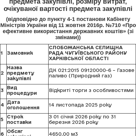
предмета закупівлі, розміру витрат,
очікуваної вартості предмета закупівлі
(відповідно до пункту 4-1 постанови Кабінету
Міністрів України від 11 жовтня 2016р. №710 «Про
ефективне використання державних коштів» (зі
змінами))
СЛОБОЖАНСЬКА СЕЛИЩНА
1
Замовник
РАДА ЧУГУЇВСЬКОГО РАЙОНУ
ХАРКІВСЬКОЇ ОБЛАСТІ
Назва
ДК 021:2015 09120000-6 – Газове
2
предмету
паливо (Природний газ)
закупівлі
Вид
3
Відкриті торги з особливостями
процедури
Дата
4
14 листопада 2025 року
оголошення
Строк
З 01 січня 2026 року по 31
5
поставки
березня 2026 року
Обсяг
6
4650,00 м3