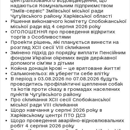
централізованого водовідведення, що
надаються Комунальним підприємством
"Зміїв-сервіс" Зміївської міської ради
Чугуївського району Харківської області
Рішення виконавчого комітету Слобожанської
міської ради від 4 серпня 2026 року
ОГОЛОШЕННЯ про проведення відкритих
торгів з Особливостями
Проекти рішень, які планується винести на
розгляд XCII сесії VІІІ скликання
Змінено підхід до порядку виплати Пенсійним
фондом України окремих видів державної
допомоги сім'ям з дітьми
Кожна донація крові — це врятоване життя!
Сальмонельоз: як уберегти себе влітку
В період з 03.08.2026 по 07.08.2026 будуть
проводитись профілактичні щеплення собак
та котів проти сказу в громадах населених
пунктів Чугуївського району
Про скликання XCII сесії Слобожанської
міської ради VIII скликання
Щодо навчання у серпні 2026 року в
Харківському центрі ПТО ДСЗ
Щодо проведення аварійно-відновлювальних
робіт 4 серпня 2026 року