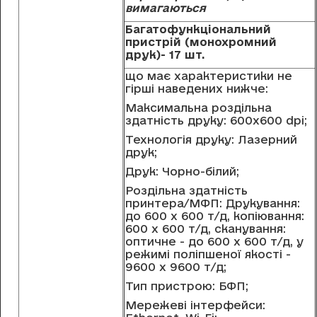
вимaгaютьcя
Багатофункціональний
пристрій (монохромний
друк)
- 17 шт.
що має характеристики не
гірші наведених нижче:
Максимальна роздільна
здатність друку: 600x600 dpi;
Технологія друку: Лазерний
друк;
Друк: Чорно-білий;
Роздільна здатність
принтера/МФП: Друкування:
до 600 x 600 т/д, копіювання:
600 x 600 т/д, сканування:
оптичне - до 600 x 600 т/д, у
режимі поліпшеної якості -
9600 x 9600 т/д;
Тип пристрою: БФП;
Мережеві інтерфейси: