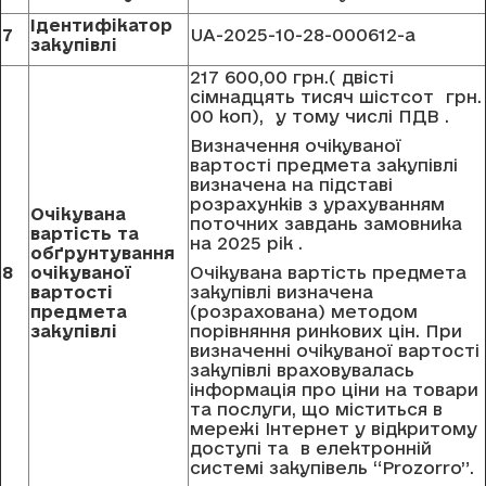
Ідентифікатор
7
UA-2025-10-28-000612-a
закупівлі
217 600,00 грн.( двісті
сімнадцять тисяч шістсот грн.
00 коп), у тому числі ПДВ .
Визначення очікуваної
вартості предмета закупівлі
визначена на підставі
розрахунків з урахуванням
Очікувана
поточних завдань замовника
вартість та
на 2025 рік .
обґрунтування
8
очікуваної
Очікувана вартість предмета
вартості
закупівлі визначена
предмета
(розрахована) методом
закупівлі
порівняння ринкових цін. При
визначенні очікуваної вартості
закупівлі враховувалась
інформація про ціни на товари
та послуги, що міститься в
мережі Інтернет у відкритому
доступі та в електронній
системі закупівель “Prozorro”.