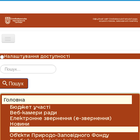
Перемикач
навігації
ГОЛОВНА
Налаштування доступності
НОВИНИ
ОГОЛОШЕННЯ
Пошук
Пошук
ГРАФІКИ ПРИЙОМУ
КОНТАКТИ
Головна
Бюджет участі
Веб-камери ради
Електронне звернення (е-звернення)
Новини
Оголошення
Об'єкти Природо-Заповідного Фонду