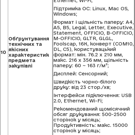
Ethernet, Wi-Fi;
Підтримка ОС: Linux, Mac OS,
Windows;
Формат і щільність паперу: A4,
A5, B5, Legal, Letter, Executive,
Statement, OFFICIO, B-OFFICIO,
M-OFFICIO, GLTR, GLGL,
Обґрунтування
Foolscap, 16K, конверт (COM10,
технічних та
DL, C5), користувацький
якісних
10
формат: мін. 76.2 x 210 мм,
характеристик
макс. 216 x 356 мм, щільність
предмета
паперу: 60 ~ 163 г/м²;
закупівлі
Дисплей: Сенсорний;
Швидкість чорно-білого
друку: від 23 стор./хв;
Інтерфейси підключення: USB
2.0, Ethernet, Wi-Fi;
Рекомендований щомісячний
обсяг друкування: 500-2500
сторінок у місяць;
Продуктивність: макс. 15000
сторінок у місяць;