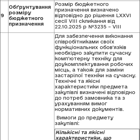
Розмір бюджетного
Обґрунтування
призначення визначено
розміру
9
відповідно до рішення LXXVI
бюджетного
сесії VIII скликання від
призначення
22.10.2025 р №3235 – VIII
Для забезпечення виконання
співробітниками своїх
функціональних обов’язків
необхідно закупити сучасну
комп’ютерну техніку для
доукомплектування робочих
місць, а також для заміни
застарілої техніки на сучасну.
Технічні та якісні
характеристики предмета
закупівлі визначені відповідно
до потреб замовника та з
урахуванням вимог
нормативних документів.
Вимоги до предмету
закупівлі:
Кiлькicнi тa якicнi
хapaктepиcтики, щo