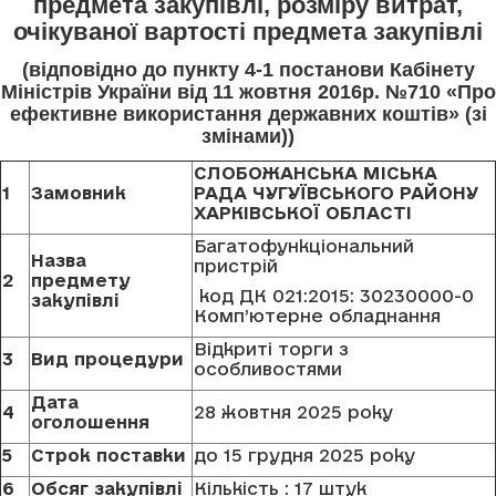
предмета закупівлі, розміру витрат,
очікуваної вартості предмета закупівлі
(відповідно до пункту 4-1 постанови Кабінету
Міністрів України від 11 жовтня 2016р. №710 «Про
ефективне використання державних коштів» (зі
змінами))
СЛОБОЖАНСЬКА МІСЬКА
1
Замовник
РАДА ЧУГУЇВСЬКОГО РАЙОНУ
ХАРКІВСЬКОЇ ОБЛАСТІ
Багатофункціональний
Назва
пристрій
2
предмету
код ДК 021:2015: 30230000-0
закупівлі
Комп’ютерне обладнання
Відкриті торги з
3
Вид процедури
особливостями
Дата
4
28 жовтня 2025 року
оголошення
5
Строк поставки
до 15 грудня 2025 року
6
Обсяг закупівлі
Кількість : 17 штук