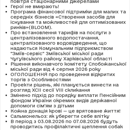
повітря стаціонарними джерелами
Герої не вмирають!
Програма фінансової підтримки для малих та
середніх бізнесів «Створення засобів для
існування та можливостей для оптимізованих
ринків»(BLOOM).
Про встановлення тарифів на послуги з
централізованого водопостачання,
централізованого водовідведення, що
надаються Комунальним підприємством
"Зміїв-сервіс" Зміївської міської ради
Чугуївського району Харківської області
Рішення виконавчого комітету Слобожанської
міської ради від 4 серпня 2026 року
ОГОЛОШЕННЯ про проведення відкритих
торгів з Особливостями
Проекти рішень, які планується винести на
розгляд XCII сесії VІІІ скликання
Змінено підхід до порядку виплати Пенсійним
фондом України окремих видів державної
допомоги сім'ям з дітьми
Кожна донація крові — це врятоване життя!
Сальмонельоз: як уберегти себе влітку
В період з 03.08.2026 по 07.08.2026 будуть
проводитись профілактичні щеплення собак