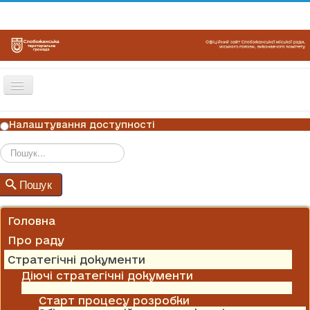
Перемикач
навігації
ГОЛОВНА
Налаштування доступності
НОВИНИ
ОГОЛОШЕННЯ
Пошук
Пошук
ГРАФІКИ ПРИЙОМУ
КОНТАКТИ
Головна
Про раду
Стратегічні документи
Діючі стратегічні документи
Програма комплексного відновлення
Старт процесу розробки