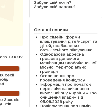
Забули свій логін?
Забули свій пароль?
Останні новини
Про сімейні форми
влаштування дітей-сиріт та
дітей, позбавлених
батьківського піклування:
Одноразова адресна
ого LXXXIV
грошова допомога
мешканцям Слобожанської
міської територіальної
громади
X сесії
Оголошення про
року
проведення конкурсу
ої
Інформація про початок
перевірки на виконання
вимог Закону України «Про
очищення влади» від
о Заходів
05.08.2026 року
унктів
Повідомлення про намір