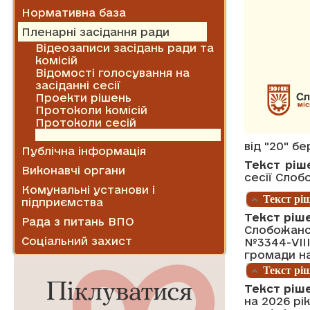
Нормативна база
Пленарні засідання ради
Відеозаписи засідань ради та
комісій
Відомості голосування на
засіданні сесії
Проекти рішень
Протоколи комісій
Протоколи сесій
Рішення сесії
від "20" б
Публічна інформація
Текст ріш
Виконавчі органи
сесії Слоб
Комунальні установи і
Текст ріш
підприємства
Текст ріш
Рада з питань ВПО
Слобожансь
Соціальний захист
№3344-VIII
громади на
Текст ріш
Текст ріш
на 2026 рі