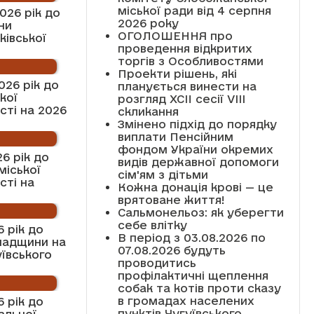
міської ради від 4 серпня
026 рік до
2026 року
ни
ОГОЛОШЕННЯ про
ківської
проведення відкритих
торгів з Особливостями
Проекти рішень, які
026 рік до
планується винести на
кої
розгляд XCII сесії VІІІ
сті на 2026
скликання
Змінено підхід до порядку
виплати Пенсійним
фондом України окремих
6 рік до
видів державної допомоги
міської
сім'ям з дітьми
сті на
Кожна донація крові — це
врятоване життя!
Сальмонельоз: як уберегти
себе влітку
 рік до
В період з 03.08.2026 по
спадщини на
07.08.2026 будуть
уївського
проводитись
профілактичні щеплення
собак та котів проти сказу
в громадах населених
 рік до
пунктів Чугуївського
альної