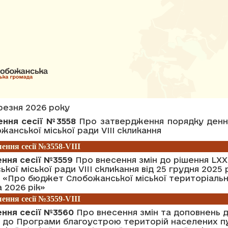
ерезня 2026 року
ення сесії №3558
Про затвердження порядку денн
ожанської міської ради VІІІ скликання
ення сесії №3558-VIII
ення сесії №3559
Про внесення змін до рішення LXXI
кої міської ради VIII скликання від 25 грудня 2025 
 «Про бюджет Слобожанської міської територіальн
 2026 рік»
ення сесії №3559-VIII
ення сесії №3560
Про внесення змін та доповнень д
к до Програми благоустрою територій населених п