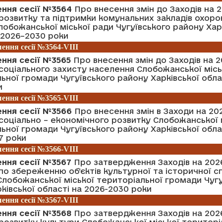
ення сесії №3564
Про внесення змін до Заходів на 2
озвитку та підтримки комунальних закладів охоро
лобожанської міської ради Чугуївського району Хар
 2026–2030 роки
ення сесії №3564-VIII
ення сесії №3565
Про внесення змін до Заходів на 2
оціального захисту населення Слобожанської місь
ьної громади Чугуївського району Харківської обла
и
ення сесії №3565-VIII
ення сесії №3566
Про внесення змін в Заходи на 202
оціально – економічного розвитку Слобожанської 
ьної громади Чугуївського району Харківської обла
7 роки
ення сесії №3566-VIII
ення сесії №3567
Про затвердження Заходів на 2026
о збереженню об’єктів культурної та історичної 
Слобожанської міської територіальної громади Чуг
ківської області на 2026-2030 роки
ення сесії №3567-VIII
ення сесії №3568
Про затвердження Заходів на 2026
озвитку культури Слобожанської міської територі