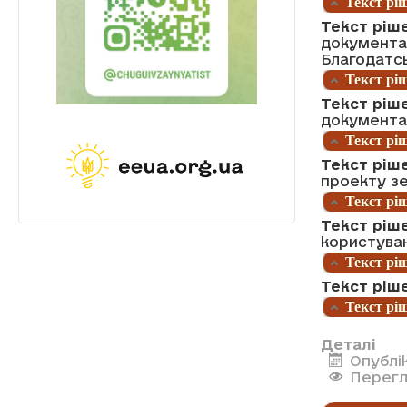
Текст ріш
Текст ріше
документац
Благодатсь
Текст ріш
Текст ріш
документа
Текст ріш
Текст ріш
проекту з
Текст ріш
Текст ріш
користуван
Текст ріш
Текст ріше
Текст ріш
Деталі
Опублі
Перегл