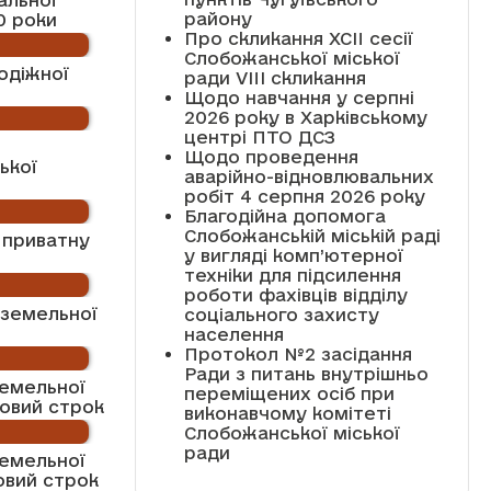
району
0 роки
Про скликання XCII сесії
Слобожанської міської
одіжної
ради VIII скликання
Щодо навчання у серпні
2026 року в Харківському
центрі ПТО ДСЗ
Щодо проведення
ької
аварійно-відновлювальних
робіт 4 серпня 2026 року
Благодійна допомога
Слобожанській міській раді
 приватну
у вигляді комп’ютерної
техніки для підсилення
роботи фахівців відділу
 земельної
соціального захисту
населення
Протокол №2 засідання
Ради з питань внутрішньо
емельної
переміщених осіб при
новий строк
виконавчому комітеті
Слобожанської міської
ради
емельної
овий строк