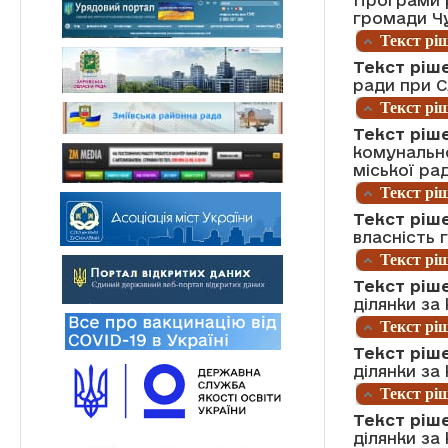
громади Чу
Текст ріш
Текст ріш
ради при С
Текст ріш
Текст ріш
комунальн
міської ра
Текст ріш
Текст ріше
власність
Текст ріш
Текст ріше
ділянки за
Текст ріш
Текст ріше
ділянки за
Текст ріш
Текст ріше
ділянки за