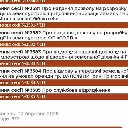
ення сесії №3580-VIII
ння сесії №3581
Про надання дозволу на розробку 
ії із землеустрою щодо інвентаризації земель тер
кої сільської бібліотеки
ення сесії №3581-VIII
ення сесії №3582
Про надання дозволу на розробку
ції із землеустрою ФГ «СОЛВІ»
ення сесії №3582-VIII
ення сесії №3583
Про відмову у наданні дозволу на
емлеустрою щодо відведення земельної ділянки ФГ
ення сесії №3583-VIII
ення сесії №3584
Про відмову у передачі земельної 
ня на умовах оренди гр. ВАЛЄЖНІЙ Ірині Григорівн
ення сесії №3584-VIII
ння сесії №3585
Про службове відрядження
ення сесії №3585-VIII
ковано: 23 березня 2026
яди: 873