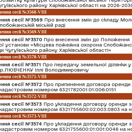
гуївського району Харківської області на 2026-203
ення сесії №3568-VIII
ення сесії №3569
Про внесення змін до складу Мол
лобожанській міській раді
ення сесії №3569-VIII
ення сесії №3570
Про внесення змін до Положення
ої установи «Місцева пожежна охорона Слобожанс
ди Чугуївського району Харківської області»
ення сесії №3570-VIII
ння сесії №3571
Про передачу земельної ділянки у
 гр.ЛЮБЧЕНКУ Іллі Володимировичу
ення сесії №3571-VIII
ння сесії №3572
Про припинення договора оренди
 кадастровим номером 6321782001:01:006:0151
ення сесії №3572-VIII
ння сесії №3573
Про укладення договору оренди з
 кадастровим номером 6321755600:02:003:0803 на 
ення сесії №3573-VIII
ння сесії №3574
Про укладення договору оренди з
 кадастровим номером 6321755600:01:001:0046 на н