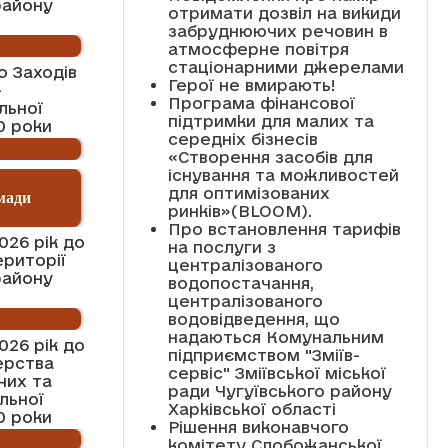
району
отримати дозвіл на викиди
забруднюючих речовин в
атмосферне повітря
стаціонарними джерелами
о Заходів
Герої не вмирають!
-
Програма фінансової
льної
підтримки для малих та
0 роки
середніх бізнесів
«Створення засобів для
існування та можливостей
для оптимізованих
мади
ринків»(BLOOM).
Про встановлення тарифів
026 рік до
на послуги з
ериторії
централізованого
району
водопостачання,
централізованого
водовідведення, що
надаються Комунальним
026 рік до
підприємством "Зміїв-
ерства
сервіс" Зміївської міської
чих та
ради Чугуївського району
льної
Харківської області
0 роки
Рішення виконавчого
комітету Слобожанської