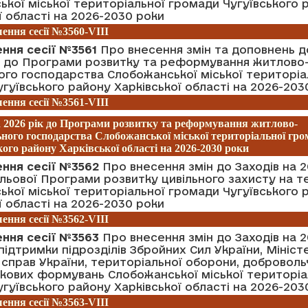
кої міської територіальної громади Чугуївського 
ї області на 2026-2030 роки
ення сесії №3560-VIII
ння сесії №3561
Про внесення змін та доповнень д
ік до Програми розвитку та реформування житлово
го господарства Слобожанської міської територіа
гуївського району Харківської області на 2026-203
ення сесії №3561-VIII
а 2026 рік до Програми розвитку та реформування житлово-
ного господарства Слобожанської міської територіальної гро
ого району Харківської області на 2026-2030 роки
ення сесії №3562
Про внесення змін до Заходів на 2
ільової Програми розвитку цивільного захисту на т
кої міської територіальної громади Чугуївського 
ї області на 2026-2030 роки
ення сесії №3562-VIII
ення сесії №3563
Про внесення змін до Заходів на 2
ідтримки підрозділів Збройних Сил України, Мініст
 справ України, територіальної оборони, доброволь
ькових формувань Слобожанської міської територіа
гуївського району Харківської області на 2026-203
ення сесії №3563-VIII