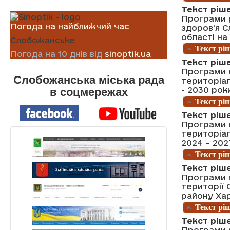
Текст ріш
Програми р
Погода на найближчий час
здоров’я С
області на
Слобожанське
Текст ріш
Погода на 10 днів від
sinoptik.ua
Текст ріш
Програми с
Слобожанська міська рада
територіал
- 2030 рок
в соцмережах
Текст ріш
Текст ріш
Програми с
територіал
2024 – 202
Текст ріш
Текст ріш
Програми п
території 
району Хар
Текст ріш
Текст ріш
Програми р