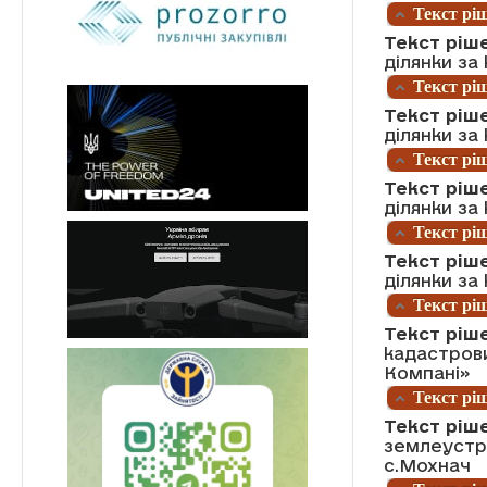
Текст ріш
Текст ріше
ділянки за
Текст ріш
Текст ріше
ділянки за
Текст ріш
Текст ріше
ділянки за
Текст ріш
Текст ріше
ділянки за
Текст ріш
Текст ріш
кадастров
Компані»
Текст ріш
Текст ріш
землеустро
с.Мохнач