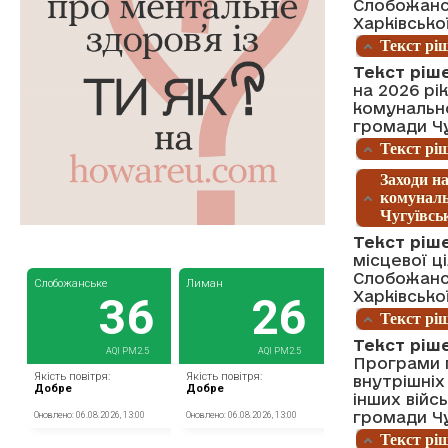
Слобожансь
Харківсько
Текст ріш
Текст ріше
на 2026 р
комунально
громади Чу
Текст ріш
Заходи н
комуналь
Чугуївськ
Текст ріш
місцевої ц
Слобожансь
Харківсько
Текст ріш
Текст ріш
Програми п
внутрішніх
інших війс
громади Чу
Текст ріш