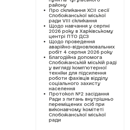
району
Про скликання XCII сесії
Слобожанської міської
ради VIII скликання
Щодо навчання у серпні
2026 року в Харківському
центрі ПТО ДСЗ
Щодо проведення
аварійно-відновлювальних
робіт 4 серпня 2026 року
Благодійна допомога
Слобожанській міській раді
у вигляді комп’ютерної
техніки для підсилення
роботи фахівців відділу
соціального захисту
населення
Протокол №2 засідання
Ради з питань внутрішньо
переміщених осіб при
виконавчому комітеті
Слобожанської міської
ради