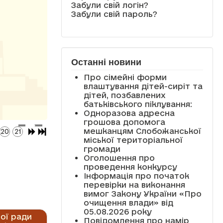
Забули свій логін?
Забули свій пароль?
Останні новини
Про сімейні форми
влаштування дітей-сиріт та
дітей, позбавлених
батьківського піклування:
Одноразова адресна
грошова допомога
мешканцям Слобожанської
20
21
міської територіальної
громади
Оголошення про
проведення конкурсу
Інформація про початок
перевірки на виконання
вимог Закону України «Про
очищення влади» від
05.08.2026 року
ої ради
Повідомлення про намір