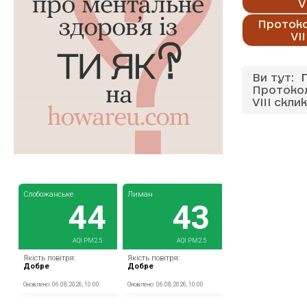
V
Протоко
VI
Ви тут:
Протокол
VIII скли