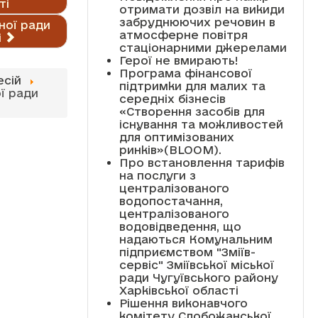
ті
отримати дозвіл на викиди
забруднюючих речовин в
ної ради
атмосферне повітря
і
стаціонарними джерелами
Герої не вмирають!
Програма фінансової
есій
підтримки для малих та
ї ради
середніх бізнесів
«Створення засобів для
існування та можливостей
для оптимізованих
ринків»(BLOOM).
Про встановлення тарифів
на послуги з
централізованого
водопостачання,
централізованого
водовідведення, що
надаються Комунальним
підприємством "Зміїв-
сервіс" Зміївської міської
ради Чугуївського району
Харківської області
Рішення виконавчого
комітету Слобожанської