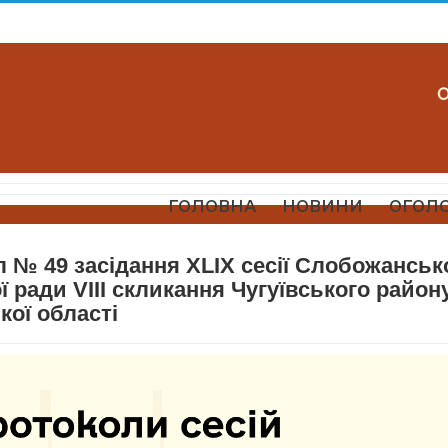
ГОЛОВНА
НОВИНИ
ОГОЛ
 № 49 засідання ХLIX сесії Слобожанськ
 ради VIII скликання Чугуївського район
кої області