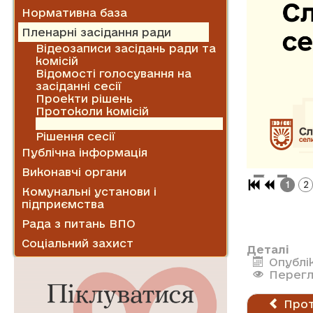
Нормативна база
Пленарні засідання ради
Відеозаписи засідань ради та
комісій
Відомості голосування на
засіданні сесії
Проекти рішень
Протоколи комісій
Протоколи сесій
Рішення сесії
Публічна інформація
Виконавчі органи
1
2
Комунальні установи і
підприємства
Рада з питань ВПО
Соціальний захист
Деталі
Опублі
Перегл
Прот