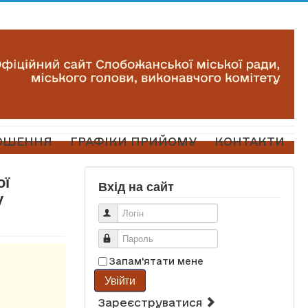
ОШЕННЯ
ГРАФІКИ ПРИЙОМУ
КОНТАКТИ
ої
Вхід на сайт
у
Логін
Пароль
Запам'ятати мене
Увійти
Зареєструватися