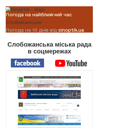
Погода на найближчий час
Слобожанське
Погода на 10 днів від
sinoptik.ua
Слобожанська міська рада
в соцмережах