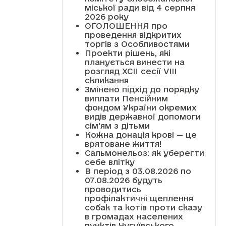
міської ради від 4 серпня
2026 року
ОГОЛОШЕННЯ про
проведення відкритих
торгів з Особливостями
Проекти рішень, які
планується винести на
розгляд XCII сесії VІІІ
скликання
Змінено підхід до порядку
виплати Пенсійним
фондом України окремих
видів державної допомоги
сім'ям з дітьми
Кожна донація крові — це
врятоване життя!
Сальмонельоз: як уберегти
себе влітку
В період з 03.08.2026 по
07.08.2026 будуть
проводитись
профілактичні щеплення
собак та котів проти сказу
в громадах населених
пунктів Чугуївського