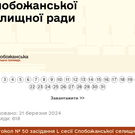
3
4
5
6
7
8
9
10
11
12
13
14
15
16
17
18
19
22
23
24
25
26
27
28
29
30
31
Завантажити >>
ковано: 21 березня 2024
яди: 618
окол № 50 засідання L сесії Слобожанської селищн