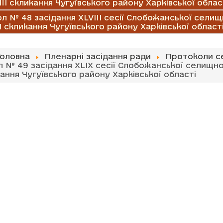
III скликання Чугуївського району Харківської облас
л № 48 засідання ХLVIII сесії Слобожанської селищ
II скликання Чугуївського району Харківської област
Головна
Пленарні засідання ради
Протоколи с
 № 49 засідання ХLIX сесії Слобожанської селищно
кання Чугуївського району Харківської області