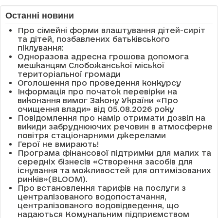
Останні новини
Про сімейні форми влаштування дітей-сиріт
та дітей, позбавлених батьківського
піклування:
Одноразова адресна грошова допомога
мешканцям Слобожанської міської
територіальної громади
Оголошення про проведення конкурсу
Інформація про початок перевірки на
виконання вимог Закону України «Про
очищення влади» від 05.08.2026 року
Повідомлення про намір отримати дозвіл на
викиди забруднюючих речовин в атмосферне
повітря стаціонарними джерелами
Герої не вмирають!
Програма фінансової підтримки для малих та
середніх бізнесів «Створення засобів для
існування та можливостей для оптимізованих
ринків»(BLOOM).
Про встановлення тарифів на послуги з
централізованого водопостачання,
централізованого водовідведення, що
надаються Комунальним підприємством