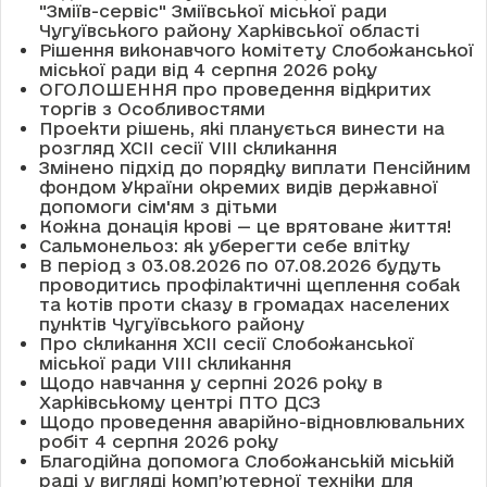
"Зміїв-сервіс" Зміївської міської ради
Чугуївського району Харківської області
Рішення виконавчого комітету Слобожанської
міської ради від 4 серпня 2026 року
ОГОЛОШЕННЯ про проведення відкритих
торгів з Особливостями
Проекти рішень, які планується винести на
розгляд XCII сесії VІІІ скликання
Змінено підхід до порядку виплати Пенсійним
фондом України окремих видів державної
допомоги сім'ям з дітьми
Кожна донація крові — це врятоване життя!
Сальмонельоз: як уберегти себе влітку
В період з 03.08.2026 по 07.08.2026 будуть
проводитись профілактичні щеплення собак
та котів проти сказу в громадах населених
пунктів Чугуївського району
Про скликання XCII сесії Слобожанської
міської ради VIII скликання
Щодо навчання у серпні 2026 року в
Харківському центрі ПТО ДСЗ
Щодо проведення аварійно-відновлювальних
робіт 4 серпня 2026 року
Благодійна допомога Слобожанській міській
раді у вигляді комп’ютерної техніки для