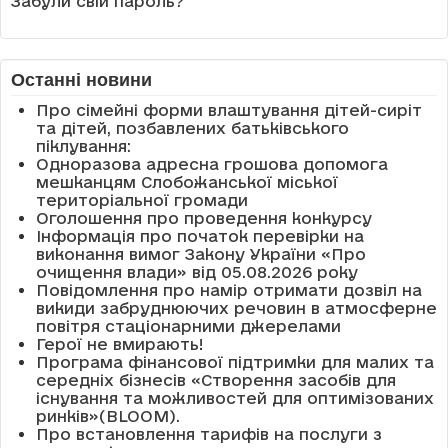
Забули свій пароль?
Останні новини
Про сімейні форми влаштування дітей-сиріт
та дітей, позбавлених батьківського
піклування:
Одноразова адресна грошова допомога
мешканцям Слобожанської міської
територіальної громади
Оголошення про проведення конкурсу
Інформація про початок перевірки на
виконання вимог Закону України «Про
очищення влади» від 05.08.2026 року
Повідомлення про намір отримати дозвіл на
викиди забруднюючих речовин в атмосферне
повітря стаціонарними джерелами
Герої не вмирають!
Програма фінансової підтримки для малих та
середніх бізнесів «Створення засобів для
існування та можливостей для оптимізованих
ринків»(BLOOM).
Про встановлення тарифів на послуги з