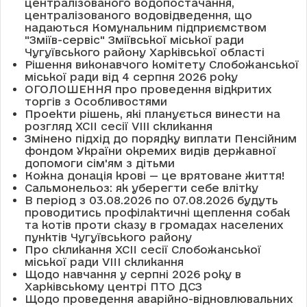
централізованого водопостачання,
централізованого водовідведення, що
надаються Комунальним підприємством
"Зміїв-сервіс" Зміївської міської ради
Чугуївського району Харківської області
Рішення виконавчого комітету Слобожанської
міської ради від 4 серпня 2026 року
ОГОЛОШЕННЯ про проведення відкритих
торгів з Особливостями
Проекти рішень, які планується винести на
розгляд XCII сесії VІІІ скликання
Змінено підхід до порядку виплати Пенсійним
фондом України окремих видів державної
допомоги сім'ям з дітьми
Кожна донація крові — це врятоване життя!
Сальмонельоз: як уберегти себе влітку
В період з 03.08.2026 по 07.08.2026 будуть
проводитись профілактичні щеплення собак
та котів проти сказу в громадах населених
пунктів Чугуївського району
Про скликання XCII сесії Слобожанської
міської ради VIII скликання
Щодо навчання у серпні 2026 року в
Харківському центрі ПТО ДСЗ
Щодо проведення аварійно-відновлювальних