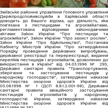
Зміївське районне управління Головного управління
Держпродспоживслужби в Харківській області
доводить до Вашого відома, що діяльність, яка
пов'язана з пестицидами та агрохімікатами,
регламентована відповідними законодавчими
актами: Закон України "Про пестициди та
агрохімікати", Закон України "Про захист рослин",
Закон України "Про бджільництво", Постанова
Кабінету Міністрів України "Про затвердження
Порядку проведення державних випробувань,
державної реєстрації та перереєстрації, видання
переліків пестицидів і агрохімікатів, дозволених до
використання в Україні" від 04.03.1996 № 295,
Державні санітарні правила "Транспортування,
зберігання та застосування пестицидів у
народному господарстві", затверджені наказом
Міністерства охорони здоров'я України від
03.08.1998 № 1 (ДСП 8.8.1.2.001-98), Державні
санітарні правила авіаційного застосування
пестицидів і агрохімікатів у народному
господарстві України, затверджені наказом
Міністерства охорони здоров'я України від
18.12.1996 № 382.