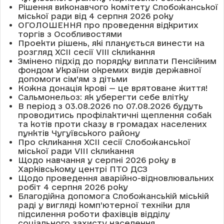
Рішення виконавчого комітету Слобожанської
міської ради від 4 серпня 2026 року
ОГОЛОШЕННЯ про проведення відкритих
торгів з Особливостями
Проекти рішень, які планується винести на
розгляд XCII сесії VІІІ скликання
Змінено підхід до порядку виплати Пенсійним
фондом України окремих видів державної
допомоги сім'ям з дітьми
Кожна донація крові — це врятоване життя!
Сальмонельоз: як уберегти себе влітку
В період з 03.08.2026 по 07.08.2026 будуть
проводитись профілактичні щеплення собак
та котів проти сказу в громадах населених
пунктів Чугуївського району
Про скликання XCII сесії Слобожанської
міської ради VIII скликання
Щодо навчання у серпні 2026 року в
Харківському центрі ПТО ДСЗ
Щодо проведення аварійно-відновлювальних
робіт 4 серпня 2026 року
Благодійна допомога Слобожанській міській
раді у вигляді комп’ютерної техніки для
підсилення роботи фахівців відділу
соціального захисту населення