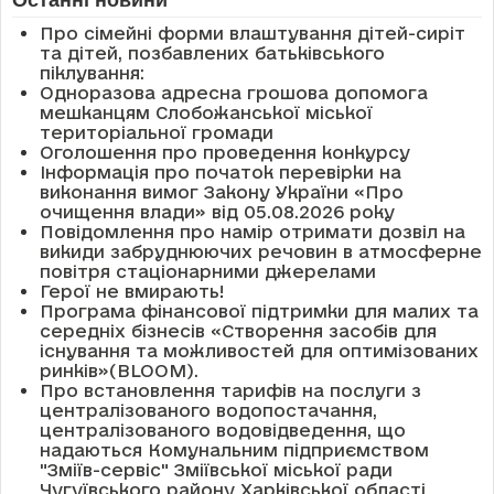
Про сімейні форми влаштування дітей-сиріт
та дітей, позбавлених батьківського
піклування:
Одноразова адресна грошова допомога
мешканцям Слобожанської міської
територіальної громади
Оголошення про проведення конкурсу
Інформація про початок перевірки на
виконання вимог Закону України «Про
очищення влади» від 05.08.2026 року
Повідомлення про намір отримати дозвіл на
викиди забруднюючих речовин в атмосферне
повітря стаціонарними джерелами
Герої не вмирають!
Програма фінансової підтримки для малих та
середніх бізнесів «Створення засобів для
існування та можливостей для оптимізованих
ринків»(BLOOM).
Про встановлення тарифів на послуги з
централізованого водопостачання,
централізованого водовідведення, що
надаються Комунальним підприємством
"Зміїв-сервіс" Зміївської міської ради
Чугуївського району Харківської області