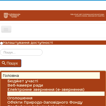
Перемикач
навігації
ГОЛОВНА
Налаштування доступності
НОВИНИ
ОГОЛОШЕННЯ
Пошук
Пошук
ГРАФІКИ ПРИЙОМУ
КОНТАКТИ
Головна
Бюджет участі
Веб-камери ради
Електронне звернення (е-звернення)
Новини
Оголошення
Об'єкти Природо-Заповідного Фонду