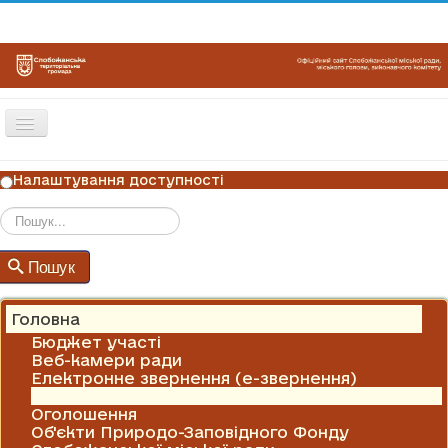
Перемикач
навігації
ГОЛОВНА
Налаштування доступності
НОВИНИ
ОГОЛОШЕННЯ
Пошук
Пошук
ГРАФІКИ ПРИЙОМУ
КОНТАКТИ
Головна
Бюджет участі
Веб-камери ради
Електронне звернення (е-звернення)
Новини
Оголошення
Об'єкти Природо-Заповідного Фонду