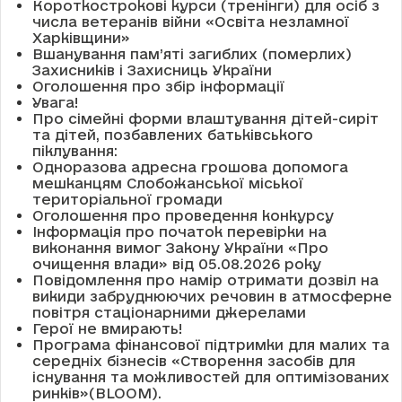
Короткострокові курси (тренінги) для осіб з
числа ветеранів війни «Освіта незламної
Харківщини»
Вшанування пам’яті загиблих (померлих)
Захисників і Захисниць України
Оголошення про збір інформації
Увага!
Про сімейні форми влаштування дітей-сиріт
та дітей, позбавлених батьківського
піклування:
Одноразова адресна грошова допомога
мешканцям Слобожанської міської
територіальної громади
Оголошення про проведення конкурсу
Інформація про початок перевірки на
виконання вимог Закону України «Про
очищення влади» від 05.08.2026 року
Повідомлення про намір отримати дозвіл на
викиди забруднюючих речовин в атмосферне
повітря стаціонарними джерелами
Герої не вмирають!
Програма фінансової підтримки для малих та
середніх бізнесів «Створення засобів для
існування та можливостей для оптимізованих
ринків»(BLOOM).