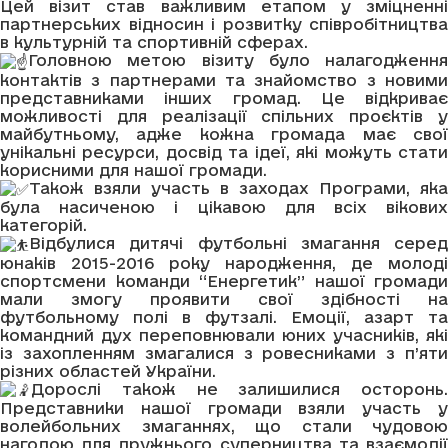
Цей візит став важливим етапом у зміцненні
партнерських відносин і розвитку співробітництва
в культурній та спортивній сферах.
Головною метою візиту було налагодження
контактів з партнерами та знайомство з новими
представниками інших громад. Це відкриває
можливості для реалізації спільних проєктів
у
майбутньому, адже кожна громада має свої
унікальні ресурси, досвід та ідеї, які можуть стати
корисними для нашої громади.
Також взяли участь в заходах Програми, яка
була насиченою і цікавою для всіх вікових
категорій.
Відбулися дитячі футбольні змагання серед
юнаків 2015-2016 року народження, де молоді
спортсмени команди “Енергетик” нашої громади
мали змогу проявити свої здібності на
футбольному полі в футзалі. Емоції, азарт та
командний дух переповнювали юних учасників, які
із захопленням змагалися з ровесниками з п’яти
різних областей України.
Дорослі також не залишилися осторонь.
Представники нашої громади взяли участь у
волейбольних змаганнях, що стали чудовою
нагодою для дружнього суперництва та взаємодії