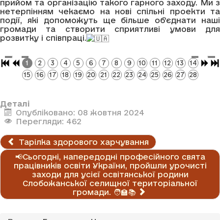
прийом та організацію такого гарного заходу. Ми з
нетерпінням чекаємо на нові спільні проекти та
події, які допоможуть ще більше об’єднати наші
громади та створити сприятливі умови для
розвитку і співпраці.
1
2
3
4
5
6
7
8
9
10
11
12
13
14
15
16
17
18
19
20
21
22
23
24
25
26
27
28
Деталі
Опубліковано: 08 жовтня 2024
Перегляди: 462
Тарілка здорового харчування
📢Сьогодні, напередодні професійного свята
працівників освіти України, пройшли урочисті
заходи для усієї освітянської родини
Слобожанської селищної територіальної
громади. 🧑‍🏫📚