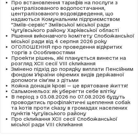
Про встановлення тарифів на послуги з
централізованого водопостачання,
централізованого водовідведення, що
надаються Комунальним підприємством
"Зміїв-сервіс" Зміївської міської ради
Чугуївського району Харківської області
Рішення виконавчого комітету Слобожанської
міської ради від 4 серпня 2026 року
ОГОЛОШЕННЯ про проведення відкритих
торгів з Особливостями
Проекти рішень, які планується винести на
розгляд XCII сесії VІІІ скликання
Змінено підхід до порядку виплати Пенсійним
фондом України окремих видів державної
допомоги сім'ям з дітьми
Кожна донація крові — це врятоване життя!
Сальмонельоз: як уберегти себе влітку
В період з 03.08.2026 по 07.08.2026 будуть
проводитись профілактичні щеплення собак
та котів проти сказу в громадах населених
пунктів Чугуївського району
Про скликання XCII сесії Слобожанської
міської ради VIII скликання