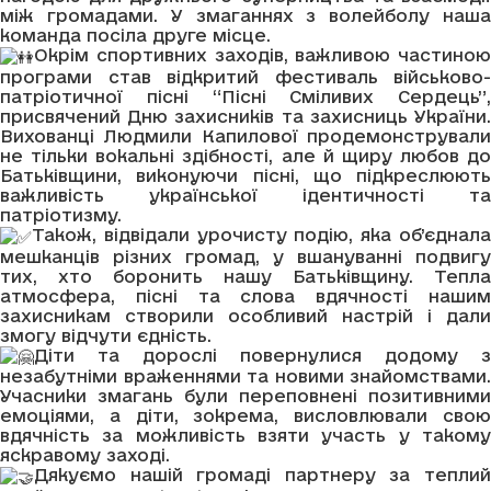
між громадами. У змаганнях з волейболу наша
команда посіла друге місце.
Окрім спортивних заходів, важливою частиною
програми став відкритий фестиваль військово-
патріотичної пісні “Пісні Сміливих Сердець”,
присвячений Дню захисників та захисниць України.
Вихованці Людмили Капилової продемонстрували
не тільки вокальні здібності, але й щиру любов до
Батьківщини, виконуючи пісні, що підкреслюють
важливість української ідентичності та
патріотизму.
Також, відвідали урочисту подію, яка об’єднала
мешканців різних громад, у вшануванні подвигу
тих, хто боронить нашу Батьківщину. Тепла
атмосфера, пісні та слова вдячності нашим
захисникам створили особливий настрій і дали
змогу відчути єдність.
Діти та дорослі повернулися додому з
незабутніми враженнями та новими знайомствами.
Учасники змагань були переповнені позитивними
емоціями, а діти, зокрема, висловлювали свою
вдячність за можливість взяти участь у такому
яскравому заході.
Дякуємо нашій громаді партнеру за теплий