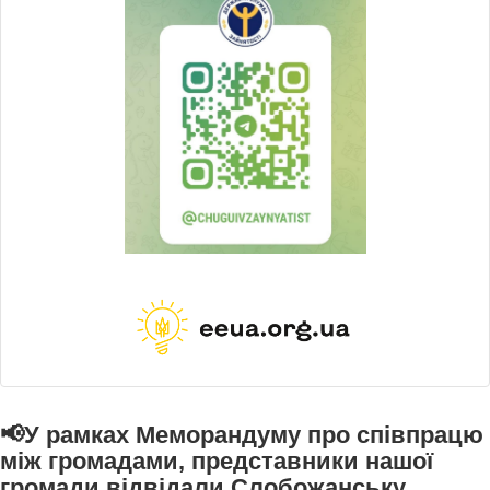
📢У рамках Меморандуму про співпрацю
між громадами, представники нашої
громади відвідали Слобожанську