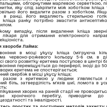
 пальцями, обгорнутими марлевою серветкою, п
нитки, яку слід закріпити між хоботком кліща
овільно його видалити разом з хоботком. Як
я в ранці, його видаляють стерильною голк
я кліща ранку потрібно змастити антисептико
милом.
кому випадку, після видалення кліща звер
о лікаря для отримання електронного напра
екціоніста.
 хвороби Лайма:
воніння в місці укусу кліща (мігруюча кіль
ема червоно-рожевого кольору 5-6 cм. в ді
сі свого розвитку еритема поступово в центрі бл
воніння переміщується до периферії, іноді до 50 
ворих еритема не спостерігається;
чний свербіж в місці укусу кліща;
о разом з еритемою у людини з’являється л
ний біль, затверділість м’язів шиї, ломота в ус
сть;
лікування хворих на ранній стадії не проводитьс
ває хронічного перебігу, приводячи до 
цездатності та інвалідності.
есь простих та доступних методів захисту в