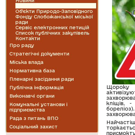
Новини
Оголошення
Об'єкти Природо-Заповідного
Фонду Слобожанської міської
ради
Сервіс електронних петицій
Список публічних закупівель
Контакти
Про раду
Стратегічні документи
Міська влада
Нормативна база
Пленарні засідання ради
Щороку в
Публічна інформація
активізую
Виконавчі органи
захворюв
кліщів, 
Комунальні установи і
бореліоз)
підприємства
захворюва
Рада з питань ВПО
Найчасті
Соціальний захист
торкаєть
присмокту