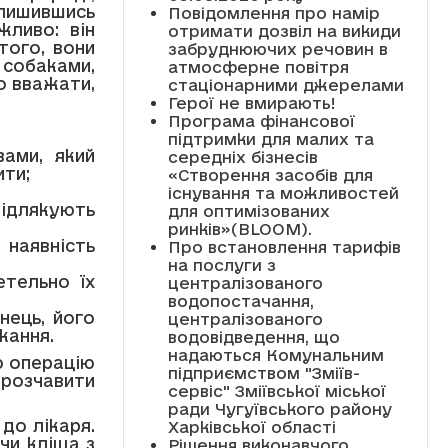
алишившись
Повідомлення про намір
жливо: він
отримати дозвіл на викиди
того, вони
забруднюючих речовин в
 собаками,
атмосферне повітря
о вважати,
стаціонарними джерелами
Герої не вмирають!
Програма фінансової
підтримки для малих та
вами, який
середніх бізнесів
ити;
«Створення засобів для
існування та можливостей
відлякують
для оптимізованих
ринків»(BLOOM).
 наявність
Про встановлення тарифів
на послуги з
етельно їх
централізованого
водопостачання,
нець, його
централізованого
кання.
водовідведення, що
надаються Комунальним
ю операцію
підприємством "Зміїв-
 розчавити
сервіс" Зміївської міської
ради Чугуївського району
до лікаря.
Харківської області
чи кліща з
Рішення виконавчого