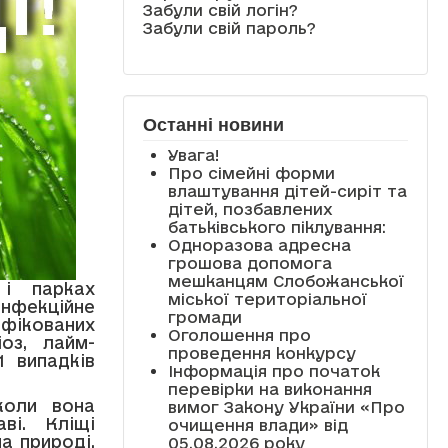
Забули свій логін?
Забули свій пароль?
Останні новини
Увага!
Про сімейні форми
влаштування дітей-сиріт та
дітей, позбавлених
батьківського піклування:
Одноразова адресна
грошова допомога
мешканцям Слобожанської
 і парках
міської територіальної
інфекційне
громади
фікованих
Оголошення про
оз, лайм-
проведення конкурсу
1 випадків
Інформація про початок
перевірки на виконання
коли вона
вимог Закону України «Про
ві. Кліщі
очищення влади» від
а природі,
05.08.2026 року