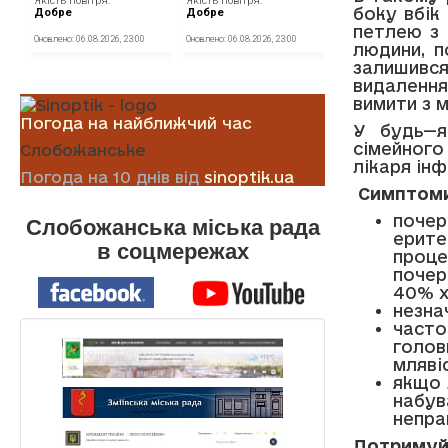
боку вбік
петлею з 
людини, п
залишивс
видаленн
вимити з 
Погода на найближчий час
У будь—я
сімейног
Слобожанське
лікаря інф
Погода на 10 днів від
sinoptik.ua
Симптоми
почер
Слобожанська міська рада
ерит
в соцмережах
проце
почер
40% х
незна
част
голов
мляві
якщо 
набу
непра
Дотримуйт