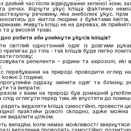
ез деякий час після відвідування зеленої зони, з
та речах. Відчути укус кліща фактично немо
настезуючу речовину, яка знеболює укус. Крім 
носитись до житла людини з букетами квітів,
аринами. Живуть кліщі не на деревах, як прийнят
 та у високій траві.
ідно робити аби уникнути
укусів
кліщів?
ти світлий однотонний одяг із довгими рука
о прилягає до тіла - так кліщів буде легко поміт
вати голову;
совувати репеленти – рідини та аерозолі, які 
;
ас перебування на природі проводити огляд на
в кожні 2 години;
 прогулянки одразу змінити одяг та білизну, р
ути та випрати;
разом з вами на природі був домашній улюбле
 слід оглягути перед тим, як впустити до помеш
е радять видаляти кліща самостійно, провести ц
відної практики доволі складно, адже можна
 не видалити цілком.
ть випадки, коли немає можливості звернутися 
разі видалення проводять самостійно: розхитую