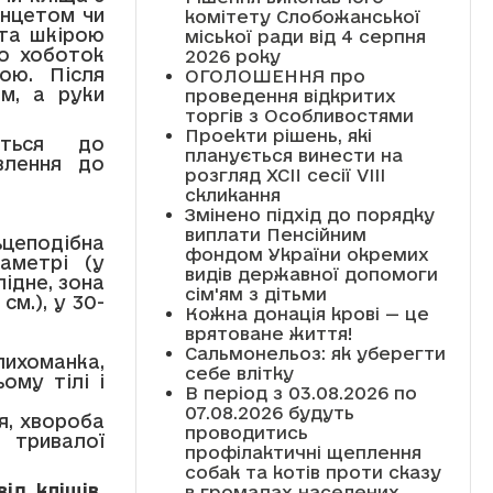
інцетом чи
комітету Слобожанської
 та шкірою
міської ради від 4 серпня
що хоботок
2026 року
ою. Після
ОГОЛОШЕННЯ про
м, а руки
проведення відкритих
торгів з Особливостями
Проекти рішень, які
ніться до
планується винести на
влення до
розгляд XCII сесії VІІІ
скликання
Змінено підхід до порядку
виплати Пенсійним
цеподібна
фондом України окремих
аметрі (у
видів державної допомоги
ідне, зона
сім'ям з дітьми
см.), у 30-
Кожна донація крові — це
врятоване життя!
Сальмонельоз: як уберегти
ихоманка,
себе влітку
ьому тілі і
В період з 03.08.2026 по
07.08.2026 будуть
я, хвороба
проводитись
тривалої
профілактичні щеплення
собак та котів проти сказу
ід кліщів,
в громадах населених