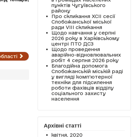
пунктів Чугуївського
району
Про скликання XCII сесії
Слобожанської міської
ради VIII скликання
Щодо навчання у серпні
2026 року в Харківському
центрі ПТО ДСЗ
Щодо проведення
аварійно-відновлювальних
області
робіт 4 серпня 2026 року
Благодійна допомога
Слобожанській міській раді
у вигляді комп’ютерної
техніки для підсилення
роботи фахівців відділу
соціального захисту
населення
Архівні статті
квітня, 2020