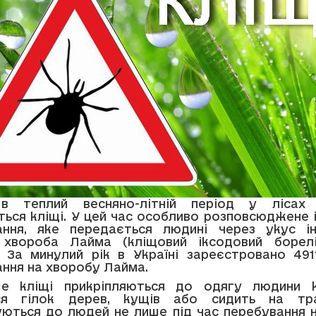
 теплий весняно-літній період у лісах
ться кліщі. У цей час особливо розповсюджене 
ання, яке передається людині через укус ін
- хвороба Лайма (кліщовий іксодовий борелі
. За минулий рік в Україні зареєстровано 491
ння на хворобу Лайма.
ше кліщі прикріпляються до одягу людини 
ся гілок дерев, кущів або сидить на тра
ються до людей не лише під час перебування н