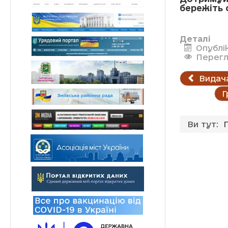
бережіть 
Деталі
Опублік
Перегл
Видача
Г
Ви тут: