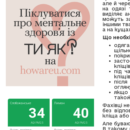
але й чер
на одязі 
виділяє а
можуть за
іншими тв
а на кущах
Що необх
одяга
щільн
покри
засто
кліщів
під ч
кліщі
після
оглян
якщо 
також
Фахівці н
без відпо
кліща або
Але буваю
В такому 