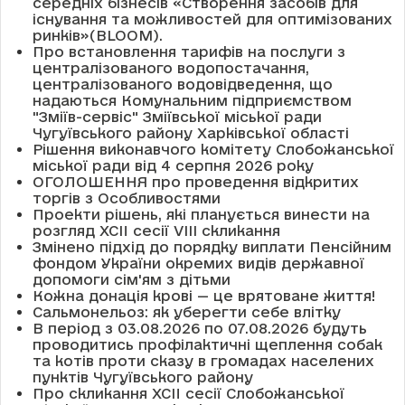
середніх бізнесів «Створення засобів для
існування та можливостей для оптимізованих
ринків»(BLOOM).
Про встановлення тарифів на послуги з
централізованого водопостачання,
централізованого водовідведення, що
надаються Комунальним підприємством
"Зміїв-сервіс" Зміївської міської ради
Чугуївського району Харківської області
Рішення виконавчого комітету Слобожанської
міської ради від 4 серпня 2026 року
ОГОЛОШЕННЯ про проведення відкритих
торгів з Особливостями
Проекти рішень, які планується винести на
розгляд XCII сесії VІІІ скликання
Змінено підхід до порядку виплати Пенсійним
фондом України окремих видів державної
допомоги сім'ям з дітьми
Кожна донація крові — це врятоване життя!
Сальмонельоз: як уберегти себе влітку
В період з 03.08.2026 по 07.08.2026 будуть
проводитись профілактичні щеплення собак
та котів проти сказу в громадах населених
пунктів Чугуївського району
Про скликання XCII сесії Слобожанської