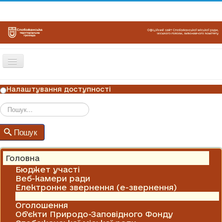
Перемикач
навігації
ГОЛОВНА
Налаштування доступності
НОВИНИ
ОГОЛОШЕННЯ
Пошук
Пошук
ГРАФІКИ ПРИЙОМУ
КОНТАКТИ
Головна
Бюджет участі
Веб-камери ради
Електронне звернення (е-звернення)
Новини
Оголошення
Об'єкти Природо-Заповідного Фонду