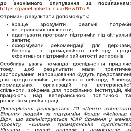
до анонімного опитування за посиланням:
https://panel.anketa.in.ua/BewDTcIS
Отримані результати допоможуть:
краще зрозуміти реальні потреби
ветеранської спільноти;
адаптувати програми підтримки під актуальні
запити;
сформувати рекомендації для держави,
бізнесу та громадського сектору щодо
ефективної підтримки зайнятості ветеранів.
Особливу увагу команда дослідження приділяє
тому, щоб результати мали практичне
застосування. Напрацювання будуть представлені
для представників державного сектору, бізнесу,
громадських організацій та ветеранської
спільноти, зокрема для профільних інституцій, які
працюють над ветеранською політикою та
розвитком ринку праці.
Дослідження реалізується ГО «Центр зайнятості
Вільних людей» за підтримки Фонду «Аскольд і
Дір», що адмініструється ІСАР Єднання у межах
проєкту «Сильне громадянське суспільство
України – рушій реформ і демократії» за