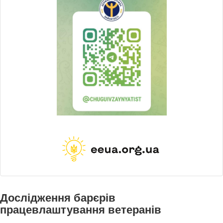
Дослідження барєрів
працевлаштування ветеранів