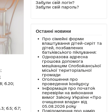
Забули свій логін?
Забули свій пароль?
Останні новини
Про сімейні форми
влаштування дітей-сиріт та
дітей, позбавлених
батьківського піклування:
Одноразова адресна
грошова допомога
мешканцям Слобожанської
;
міської територіальної
громади
;
Оголошення про
; б.20;
проведення конкурсу
Інформація про початок
перевірки на виконання
вимог Закону України «Про
очищення влади» від
05.08.2026 року
; б.5; б.7;
Повідомлення про намір