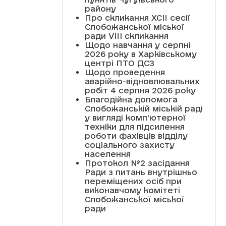
району
Про скликання XCII сесії
Слобожанської міської
ради VIII скликання
Щодо навчання у серпні
2026 року в Харківському
центрі ПТО ДСЗ
Щодо проведення
аварійно-відновлювальних
робіт 4 серпня 2026 року
Благодійна допомога
Слобожанській міській раді
у вигляді комп’ютерної
техніки для підсилення
роботи фахівців відділу
соціального захисту
населення
Протокол №2 засідання
Ради з питань внутрішньо
переміщених осіб при
виконавчому комітеті
Слобожанської міської
ради