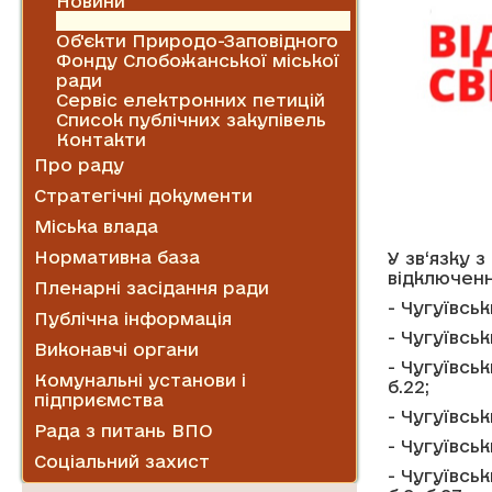
Новини
Оголошення
Об'єкти Природо-Заповідного
Фонду Слобожанської міської
ради
Сервіс електронних петицій
Список публічних закупівель
Контакти
Про раду
Стратегічні документи
Міська влада
Нормативна база
У зв‘язку 
відключен
Пленарні засідання ради
- Чугуївськ
Публічна інформація
- Чугуївськ
Виконавчі органи
- Чугуївськ
Комунальні установи і
б.22;
підприємства
- Чугуївськ
Рада з питань ВПО
- Чугуївсь
Соціальний захист
- Чугуївськ