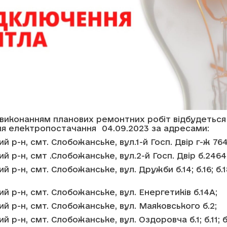
з виконанням планових ремонтних робіт відбудеться
ня електропостачання 04.09.2023 за адресами:
ий р-н, смт. Слобожанське, вул.1-й Госп. Двір г-ж 764
ий р-н, смт .Слобожанське, вул.2-й Госп. Двір б.2464
ий р-н, смт. Слобожанське, вул. Дружби б.14; б.16; б.18
ий р-н, смт. Слобожанське, вул. Енергетиків б.14А;
кий р-н, смт. Слобожанське, вул. Маяковського б.2;
ий р-н, смт. Слобожанське, вул. Оздоровча б.1; б.11; б.3