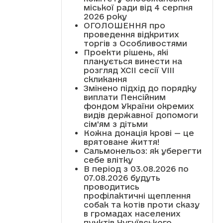
міської ради від 4 серпня
2026 року
ОГОЛОШЕННЯ про
проведення відкритих
торгів з Особливостями
Проекти рішень, які
планується винести на
розгляд XCII сесії VІІІ
скликання
Змінено підхід до порядку
виплати Пенсійним
фондом України окремих
видів державної допомоги
сім'ям з дітьми
Кожна донація крові — це
врятоване життя!
Сальмонельоз: як уберегти
себе влітку
В період з 03.08.2026 по
07.08.2026 будуть
проводитись
профілактичні щеплення
собак та котів проти сказу
в громадах населених
пунктів Чугуївського