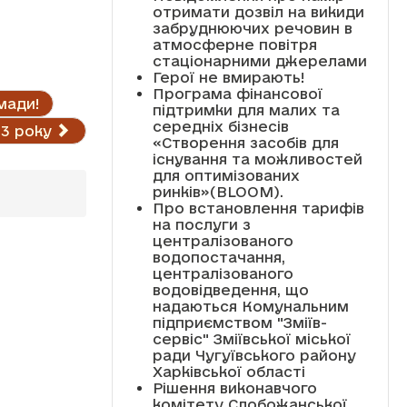
отримати дозвіл на викиди
забруднюючих речовин в
атмосферне повітря
стаціонарними джерелами
Герої не вмирають!
Програма фінансової
мади!
підтримки для малих та
середніх бізнесів
23 року
«Створення засобів для
існування та можливостей
для оптимізованих
ринків»(BLOOM).
Про встановлення тарифів
на послуги з
централізованого
водопостачання,
централізованого
водовідведення, що
надаються Комунальним
підприємством "Зміїв-
сервіс" Зміївської міської
ради Чугуївського району
Харківської області
Рішення виконавчого
комітету Слобожанської