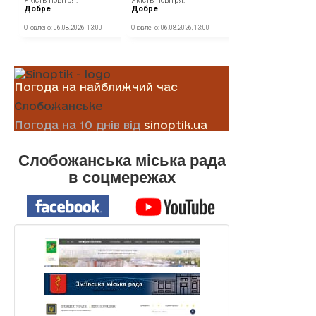
Погода на найближчий час
Слобожанське
Погода на 10 днів від
sinoptik.ua
Слобожанська міська рада
в соцмережах