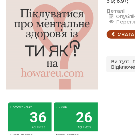
б.9; б.97;
Деталі
Опублі
Перегл
УВАГА
Ви тут:
Відключе