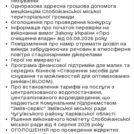
піклування:
Одноразова адресна грошова допомога
мешканцям Слобожанської міської
територіальної громади
Оголошення про проведення конкурсу
Інформація про початок перевірки на
виконання вимог Закону України «Про
очищення влади» від 05.08.2026 року
Повідомлення про намір отримати дозвіл на
викиди забруднюючих речовин в атмосферне
повітря стаціонарними джерелами
Герої не вмирають!
Програма фінансової підтримки для малих та
середніх бізнесів «Створення засобів для
існування та можливостей для оптимізованих
ринків»(BLOOM).
Про встановлення тарифів на послуги з
централізованого водопостачання,
централізованого водовідведення, що
надаються Комунальним підприємством
"Зміїв-сервіс" Зміївської міської ради
Чугуївського району Харківської області
Рішення виконавчого комітету Слобожанської
міської ради від 4 серпня 2026 року
ОГОЛОШЕННЯ про проведення відкритих