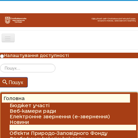
Перемикач
навігації
ГОЛОВНА
Налаштування доступності
НОВИНИ
ОГОЛОШЕННЯ
Пошук
Пошук
ГРАФІКИ ПРИЙОМУ
КОНТАКТИ
Головна
Бюджет участі
Веб-камери ради
Електронне звернення (е-звернення)
Новини
Оголошення
Об'єкти Природо-Заповідного Фонду