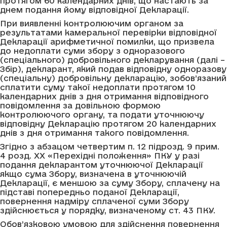
протягом 60 календарних днів, що настають за
днем подання йому відповідної Декларації.
При виявленні контролюючим органом за
результатами камеральної перевірки відповідної
Декларації арифметичної помилки, що призвела
до недоплати суми збору з одноразового
(спеціального) добровільного декларування (далі –
Збір), декларант, який подав відповідну одноразову
(спеціальну) добровільну декларацію, зобов’язаний
сплатити суму такої недоплати протягом 10
календарних днів з дня отримання відповідного
повідомлення за довільною формою
контролюючого органу, та подати уточнюючу
відповідну Декларацію протягом 20 календарних
днів з дня отримання такого повідомлення.
Згідно з абзацом четвертим п. 12 підрозд. 9 прим.
4 розд. XX «Перехідні положення» ПКУ у разі
подання декларантом уточнюючої Декларації
якщо сума Збору, визначена в уточнюючій
Декларації, є меншою за суму Збору, сплачену на
підставі попередньо поданої Декларації,
повернення надміру сплаченої суми Збору
здійснюється у порядку, визначеному ст. 43 ПКУ.
Обов’язковою умовою для здійснення повернення