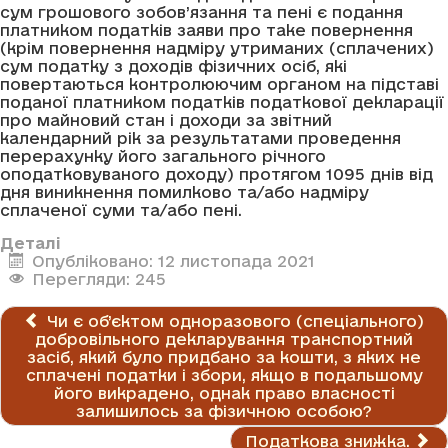
сум грошового зобов’язання та пені є подання
платником податків заяви про таке повернення
(крім повернення надміру утриманих (сплачених)
сум податку з доходів фізичних осіб, які
повертаються контролюючим органом на підставі
поданої платником податків податкової декларації
про майновий стан і доходи за звітний
календарний рік за результатами проведення
перерахунку його загального річного
оподатковуваного доходу) протягом 1095 днів від
дня виникнення помилково та/або надміру
сплаченої суми та/або пені.
Деталі
Опубліковано: 12 листопада 2021
Перегляди: 245
Чи є об’єктом одноразового (спеціального)
добровільного декларування транспортний
засіб, який було придбано за кошти, з яких не
сплачені податки і збори, якщо в подальшому
його викрадено, однак право власності
залишилось за фізичною особою?
Податкова знижка.