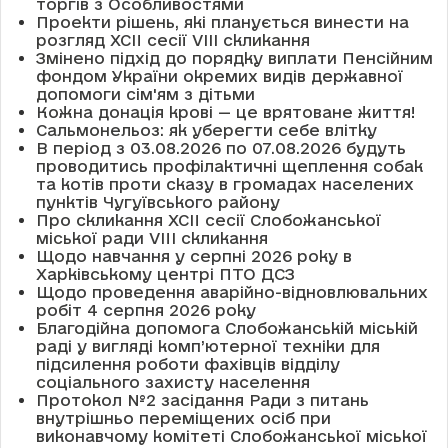
торгів з Особливостями
Проекти рішень, які планується винести на
розгляд XCII сесії VІІІ скликання
Змінено підхід до порядку виплати Пенсійним
фондом України окремих видів державної
допомоги сім'ям з дітьми
Кожна донація крові — це врятоване життя!
Сальмонельоз: як уберегти себе влітку
В період з 03.08.2026 по 07.08.2026 будуть
проводитись профілактичні щеплення собак
та котів проти сказу в громадах населених
пунктів Чугуївського району
Про скликання XCII сесії Слобожанської
міської ради VIII скликання
Щодо навчання у серпні 2026 року в
Харківському центрі ПТО ДСЗ
Щодо проведення аварійно-відновлювальних
робіт 4 серпня 2026 року
Благодійна допомога Слобожанській міській
раді у вигляді комп’ютерної техніки для
підсилення роботи фахівців відділу
соціального захисту населення
Протокол №2 засідання Ради з питань
внутрішньо переміщених осіб при
виконавчому комітеті Слобожанської міської