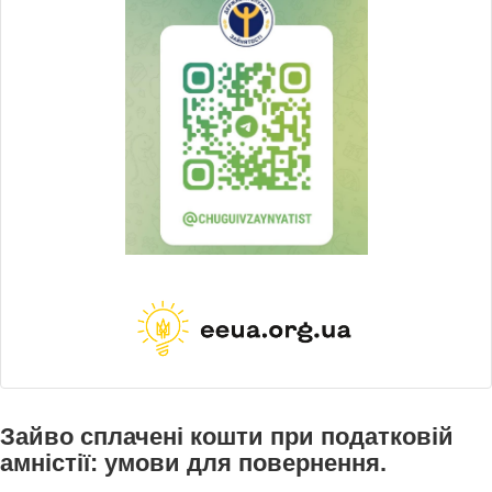
Зайво сплачені кошти при податковій
амністії: умови для повернення.