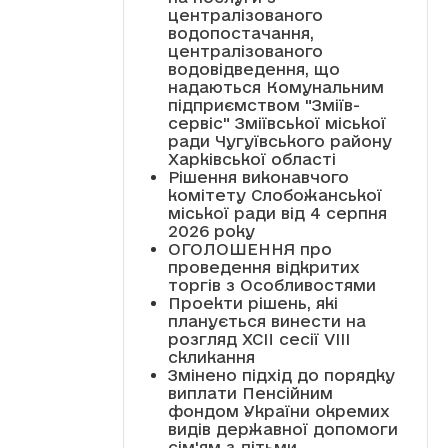
централізованого
водопостачання,
централізованого
водовідведення, що
надаються Комунальним
підприємством "Зміїв-
сервіс" Зміївської міської
ради Чугуївського району
Харківської області
Рішення виконавчого
комітету Слобожанської
міської ради від 4 серпня
2026 року
ОГОЛОШЕННЯ про
проведення відкритих
торгів з Особливостями
Проекти рішень, які
планується винести на
розгляд XCII сесії VІІІ
скликання
Змінено підхід до порядку
виплати Пенсійним
фондом України окремих
видів державної допомоги
сім'ям з дітьми