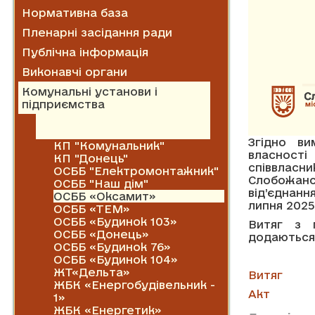
Нормативна база
Пленарні засідання ради
Публічна інформація
Виконавчі органи
Комунальні установи і
підприємства
Житлово-комунальні
господарства
Згідно ви
КП "Комунальник"
власност
КП "Донець"
співвлас
ОСББ "Електромонтажник"
Слобожанс
ОСББ "Наш дім"
від’єднан
ОСББ «Оксамит»
липня 2025
ОСББ «ТЕМ»
ОСББ «Будинок 103»
Витяг з 
ОСББ «Донець»
додаються
ОСББ «Будинок 76»
ОСББ «Будинок 104»
ЖТ«Дельта»
Витяг
ЖБК «Енергобудівельник -
Акт
1»
ЖБК «Енергетик»