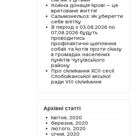
Кожна донація крові — це
врятоване життя!
Сальмонельоз: як уберегти
себе влітку
В період з 03.08.2026 по
07.08.2026 будуть
проводитись
профілактичні щеплення
собак та котів проти сказу
в громадах населених
пунктів Чугуївського
району
Про скликання XCII сесії
Слобожанської міської
ради VIII скликання
Архівні статті
квітня, 2020
березня, 2020
лютого, 2020
січня, 2020