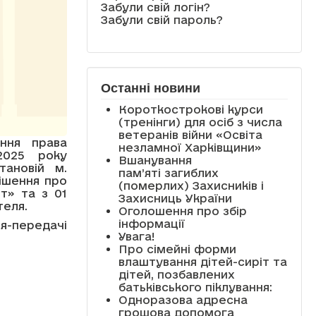
Забули свій логін?
Забули свій пароль?
Останні новини
Короткострокові курси
(тренінги) для осіб з числа
ветеранів війни «Освіта
ення права
незламної Харківщини»
2025 року
Вшанування
ановій м.
пам’яті загиблих
ішення про
(померлих) Захисників і
т» та з 01
Захисниць України
теля.
Оголошення про збір
інформації
-передачі
Увага!
Про сімейні форми
влаштування дітей-сиріт та
дітей, позбавлених
батьківського піклування:
Одноразова адресна
грошова допомога