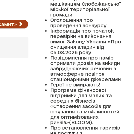
мешканцям Слобожанської
міської територіальної
громади
Оголошення про
самит»
проведення конкурсу
Інформація про початок
перевірки на виконання
вимог Закону України «Про
очищення влади» від
05.08.2026 року
Повідомлення про намір
отримати дозвіл на викиди
забруднюючих речовин в
атмосферне повітря
стаціонарними джерелами
Герої не вмирають!
Програма фінансової
підтримки для малих та
середніх бізнесів
«Створення засобів для
існування та можливостей
для оптимізованих
ринків»(BLOOM).
Про встановлення тарифів
на послуги з