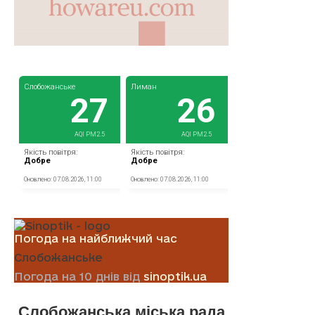
Погода на найближчий час
Слобожанське
Погода на 10 днів від
sinoptik.ua
Слобожанська міська рада