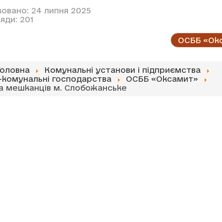
ковано: 24 липня 2025
яди: 201
ОСББ «Ок
Головна
Комунальні установи і підприємства
комунальні господарства
ОСББ «Оксамит»
а мешканців м. Слобожанське