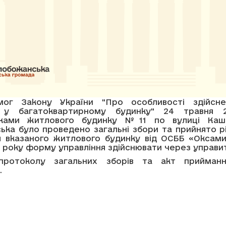
мог Закону України "Про особливості здійсн
і у багатоквартирному будинку" 24 травня 
никами житлового будинку №11 по вулиці Кашт
ька було проведено загальні збори та прийнято р
ня вказаного житлового будинку від ОСББ «Оксами
 року форму управління здійснювати через управи
протоколу загальних зборів та акт приймання
.