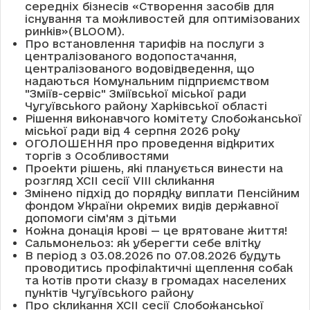
середніх бізнесів «Створення засобів для
існування та можливостей для оптимізованих
ринків»(BLOOM).
Про встановлення тарифів на послуги з
централізованого водопостачання,
централізованого водовідведення, що
надаються Комунальним підприємством
"Зміїв-сервіс" Зміївської міської ради
Чугуївського району Харківської області
Рішення виконавчого комітету Слобожанської
міської ради від 4 серпня 2026 року
ОГОЛОШЕННЯ про проведення відкритих
торгів з Особливостями
Проекти рішень, які планується винести на
розгляд XCII сесії VІІІ скликання
Змінено підхід до порядку виплати Пенсійним
фондом України окремих видів державної
допомоги сім'ям з дітьми
Кожна донація крові — це врятоване життя!
Сальмонельоз: як уберегти себе влітку
В період з 03.08.2026 по 07.08.2026 будуть
проводитись профілактичні щеплення собак
та котів проти сказу в громадах населених
пунктів Чугуївського району
Про скликання XCII сесії Слобожанської