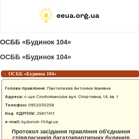
ОСББ «Будинок 104»
ОСББ «Будинок 104»
ОСББ «Будинок 104»
Голова правління:
Пантелеєва Антоніна Іванівна
Адреса:
с-ще Слобожанське вул. Спортивна, 14, кв. 1
Телефон:
0952030258
Код ЄДРПОУ:
25617411
е-mail:
bydunok-104@i.ua
Протокол засідання правління об'єднання
співвласників багатоквартирних будинків