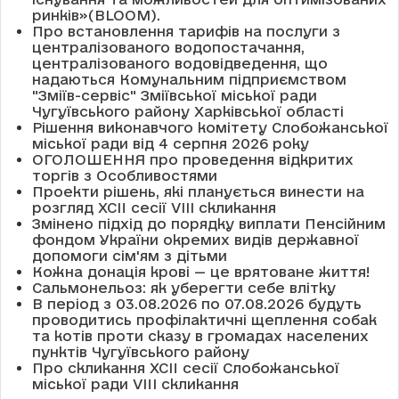
ринків»(BLOOM).
Про встановлення тарифів на послуги з
централізованого водопостачання,
централізованого водовідведення, що
надаються Комунальним підприємством
"Зміїв-сервіс" Зміївської міської ради
Чугуївського району Харківської області
Рішення виконавчого комітету Слобожанської
міської ради від 4 серпня 2026 року
ОГОЛОШЕННЯ про проведення відкритих
торгів з Особливостями
Проекти рішень, які планується винести на
розгляд XCII сесії VІІІ скликання
Змінено підхід до порядку виплати Пенсійним
фондом України окремих видів державної
допомоги сім'ям з дітьми
Кожна донація крові — це врятоване життя!
Сальмонельоз: як уберегти себе влітку
В період з 03.08.2026 по 07.08.2026 будуть
проводитись профілактичні щеплення собак
та котів проти сказу в громадах населених
пунктів Чугуївського району
Про скликання XCII сесії Слобожанської
міської ради VIII скликання