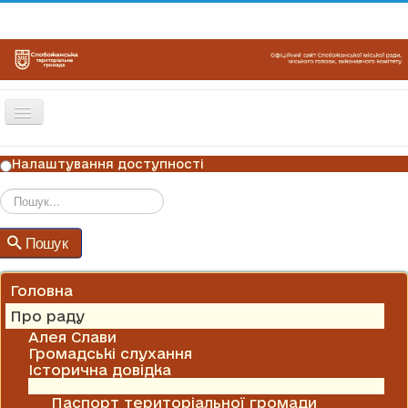
Перемикач
навігації
ГОЛОВНА
Налаштування доступності
НОВИНИ
ОГОЛОШЕННЯ
Пошук
Пошук
ГРАФІКИ ПРИЙОМУ
КОНТАКТИ
Головна
Про раду
Алея Слави
Громадські слухання
Історична довідка
Паспорти ради
Паспорт територіальної громади