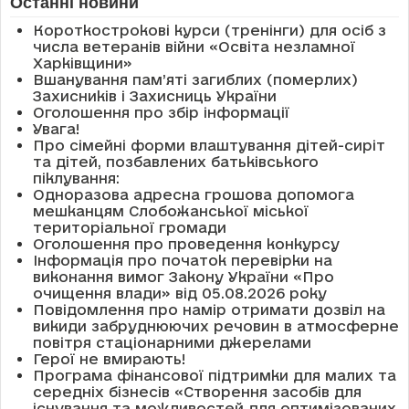
Останні новини
Короткострокові курси (тренінги) для осіб з
числа ветеранів війни «Освіта незламної
Харківщини»
Вшанування пам’яті загиблих (померлих)
Захисників і Захисниць України
Оголошення про збір інформації
Увага!
Про сімейні форми влаштування дітей-сиріт
та дітей, позбавлених батьківського
піклування:
Одноразова адресна грошова допомога
мешканцям Слобожанської міської
територіальної громади
Оголошення про проведення конкурсу
Інформація про початок перевірки на
виконання вимог Закону України «Про
очищення влади» від 05.08.2026 року
Повідомлення про намір отримати дозвіл на
викиди забруднюючих речовин в атмосферне
повітря стаціонарними джерелами
Герої не вмирають!
Програма фінансової підтримки для малих та
середніх бізнесів «Створення засобів для
існування та можливостей для оптимізованих