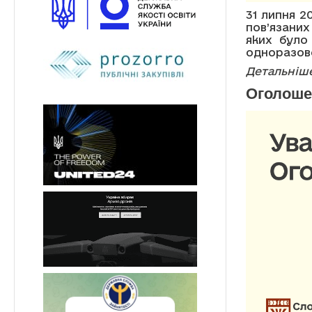
31 липня 2
пов’язани
яких було
одноразов
Детальніше
Оголоше