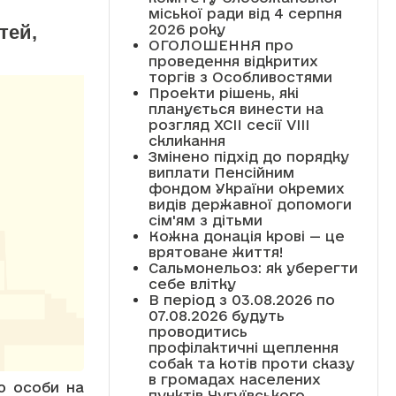
міської ради від 4 серпня
тей,
2026 року
ОГОЛОШЕННЯ про
проведення відкритих
торгів з Особливостями
Проекти рішень, які
планується винести на
розгляд XCII сесії VІІІ
скликання
Змінено підхід до порядку
виплати Пенсійним
фондом України окремих
видів державної допомоги
сім'ям з дітьми
Кожна донація крові — це
врятоване життя!
Сальмонельоз: як уберегти
себе влітку
В період з 03.08.2026 по
07.08.2026 будуть
проводитись
профілактичні щеплення
собак та котів проти сказу
в громадах населених
ю особи на
пунктів Чугуївського