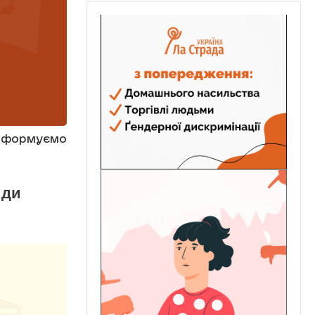
інформуємо
иди