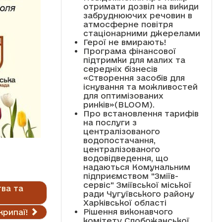
отримати дозвіл на викиди
забруднюючих речовин в
атмосферне повітря
стаціонарними джерелами
Герої не вмирають!
Програма фінансової
підтримки для малих та
середніх бізнесів
«Створення засобів для
існування та можливостей
для оптимізованих
ринків»(BLOOM).
Про встановлення тарифів
на послуги з
централізованого
водопостачання,
централізованого
водовідведення, що
надаються Комунальним
підприємством "Зміїв-
сервіс" Зміївської міської
ва та
ради Чугуївського району
Харківської області
Рішення виконавчого
крипаї!
комітету Слобожанської