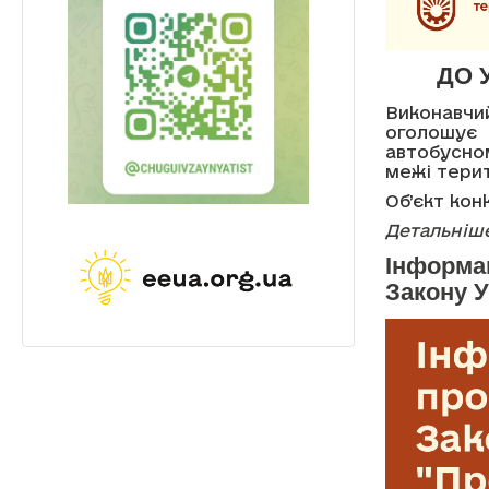
ДО 
Виконавчи
оголошує
автобусно
межі терит
Об’єкт кон
Детальніше
Інформац
Закону У