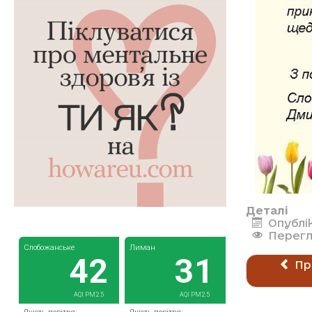
Деталі
Опублі
Перегл
Пр