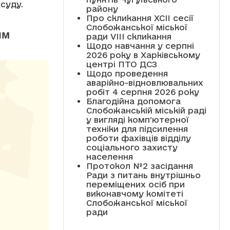
 суду.
району
Про скликання XCII сесії
Слобожанської міської
ям
ради VIII скликання
Щодо навчання у серпні
2026 року в Харківському
центрі ПТО ДСЗ
Щодо проведення
аварійно-відновлювальних
робіт 4 серпня 2026 року
Благодійна допомога
Слобожанській міській раді
у вигляді комп’ютерної
техніки для підсилення
роботи фахівців відділу
соціального захисту
населення
Протокол №2 засідання
Ради з питань внутрішньо
переміщених осіб при
виконавчому комітеті
Слобожанської міської
ради