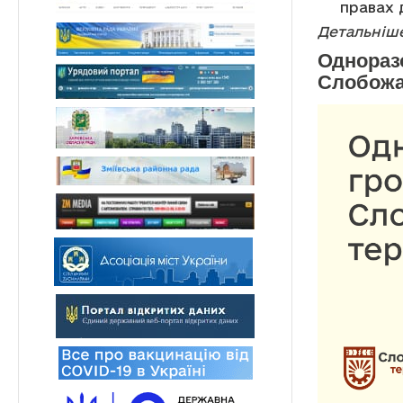
правах 
Детальніше
Однораз
Слобожан