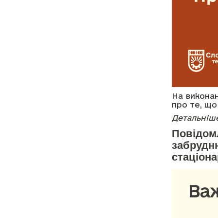
На викона
про те, що
Детальніше
Повідом
забрудн
стаціон