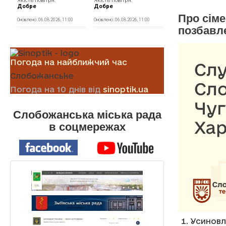
Про сіме
позбавле
Погода на найближчий час
Слобожанське
Погода на 10 днів від
sinoptik.ua
Слобожанська міська рада
в соцмережах
Усиновл