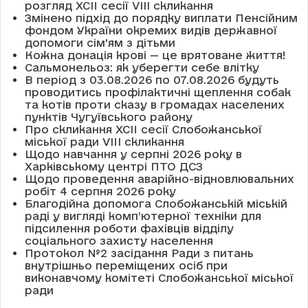
розгляд XCII сесії VІІІ скликання
Змінено підхід до порядку виплати Пенсійним
фондом України окремих видів державної
допомоги сім'ям з дітьми
Кожна донація крові — це врятоване життя!
Сальмонельоз: як уберегти себе влітку
В період з 03.08.2026 по 07.08.2026 будуть
проводитись профілактичні щеплення собак
та котів проти сказу в громадах населених
пунктів Чугуївського району
Про скликання XCII сесії Слобожанської
міської ради VIII скликання
Щодо навчання у серпні 2026 року в
Харківському центрі ПТО ДСЗ
Щодо проведення аварійно-відновлювальних
робіт 4 серпня 2026 року
Благодійна допомога Слобожанській міській
раді у вигляді комп’ютерної техніки для
підсилення роботи фахівців відділу
соціального захисту населення
Протокол №2 засідання Ради з питань
внутрішньо переміщених осіб при
виконавчому комітеті Слобожанської міської
ради