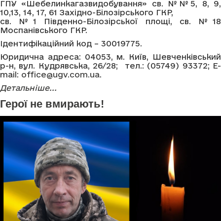
ГПУ «Шебелинкагазвидобування» св. №№5, 8, 9,
10,13, 14, 17, 61 Західно-Білозірського ГКР,
св. №1 Південно-Білозірської площі, св. №18
Моспанівського ГКР.
Ідентифікаційний код – 30019775.
Юридична адреса: 04053, м. Київ, Шевченківський
р-н, вул. Кудрявська, 26/28; тел.: (05749) 93372; E-
mail:
office@ugv.com.ua
.
Детальніше...
Герої не вмирають!