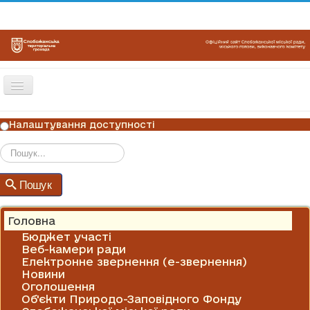
Перемикач
навігації
ГОЛОВНА
Налаштування доступності
НОВИНИ
ОГОЛОШЕННЯ
Пошук
Пошук
ГРАФІКИ ПРИЙОМУ
КОНТАКТИ
Головна
Бюджет участі
Веб-камери ради
Електронне звернення (е-звернення)
Новини
Оголошення
Об'єкти Природо-Заповідного Фонду