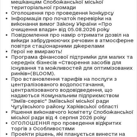
мешканцям Слобожанської міської
територіальної громади
Оголошення про проведення конкурсу
Інформація про початок перевірки на
виконання вимог Закону України «Про
очищення влади» від 05.08.2026 року
Повідомлення про намір отримати дозвіл на
викиди забруднюючих речовин в атмосферне
повітря стаціонарними джерелами
Герої не вмирають!
Програма фінансової підтримки для малих та
середніх бізнесів «Створення засобів для
існування та можливостей для оптимізованих
ринків»(BLOOM).
Про встановлення тарифів на послуги з
централізованого водопостачання,
централізованого водовідведення, що
надаються Комунальним підприємством
"Зміїв-сервіс" Зміївської міської ради
Чугуївського району Харківської області
Рішення виконавчого комітету Слобожанської
міської ради від 4 серпня 2026 року
ОГОЛОШЕННЯ про проведення відкритих
торгів з Особливостями
Проекти рішень, які планується винести на