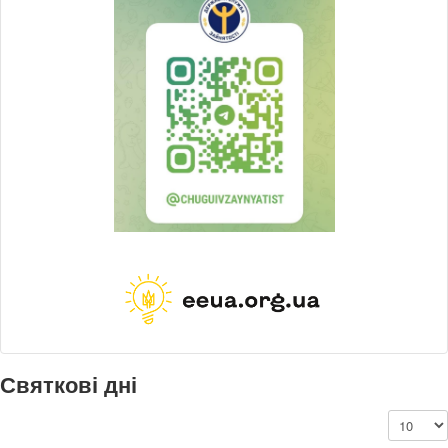
Святкові дні
Показу