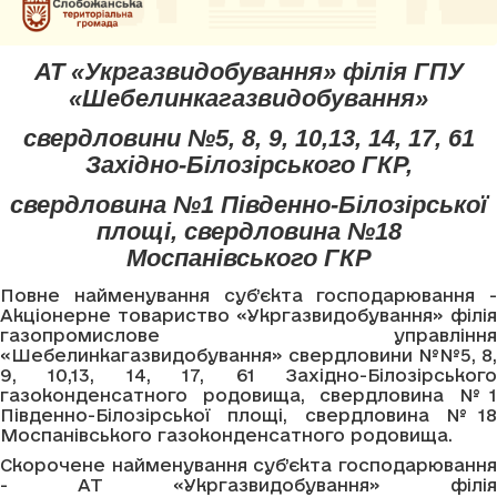
АТ «Укргазвидобування» філія ГПУ
«Шебелинкагазвидобування»
свердловини №5, 8, 9, 10,13, 14, 17, 61
Західно-Білозірського ГКР,
свердловина №1 Південно-Білозірської
площі, свердловина №18
Моспанівського ГКР
Повне найменування суб’єкта господарювання -
Акціонерне товариство «Укргазвидобування» філія
газопромислове управління
«Шебелинкагазвидобування» свердловини №№5, 8,
9, 10,13, 14, 17, 61 Західно-Білозірського
газоконденсатного родовища, свердловина №1
Південно-Білозірської площі, свердловина №18
Моспанівського газоконденсатного родовища.
Скорочене найменування суб’єкта господарювання
- АТ «Укргазвидобування» філія