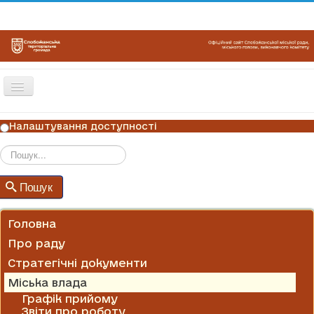
Перемикач
навігації
ГОЛОВНА
Налаштування доступності
НОВИНИ
ОГОЛОШЕННЯ
Пошук
Пошук
ГРАФІКИ ПРИЙОМУ
КОНТАКТИ
Головна
Про раду
Стратегічні документи
Міська влада
Графік прийому
Звіти про роботу