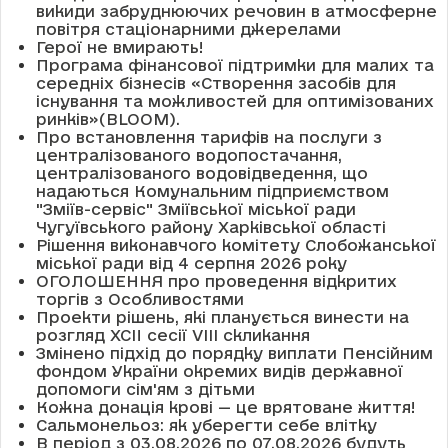
викиди забруднюючих речовин в атмосферне
повітря стаціонарними джерелами
Герої не вмирають!
Програма фінансової підтримки для малих та
середніх бізнесів «Створення засобів для
існування та можливостей для оптимізованих
ринків»(BLOOM).
Про встановлення тарифів на послуги з
централізованого водопостачання,
централізованого водовідведення, що
надаються Комунальним підприємством
"Зміїв-сервіс" Зміївської міської ради
Чугуївського району Харківської області
Рішення виконавчого комітету Слобожанської
міської ради від 4 серпня 2026 року
ОГОЛОШЕННЯ про проведення відкритих
торгів з Особливостями
Проекти рішень, які планується винести на
розгляд XCII сесії VІІІ скликання
Змінено підхід до порядку виплати Пенсійним
фондом України окремих видів державної
допомоги сім'ям з дітьми
Кожна донація крові — це врятоване життя!
Сальмонельоз: як уберегти себе влітку
В період з 03.08.2026 по 07.08.2026 будуть