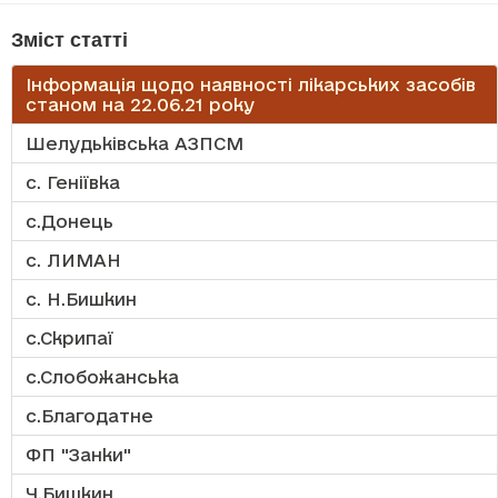
Зміст статті
Інформація щодо наявності лікарських засобів
станом на 22.06.21 року
Шелудьківська АЗПСМ
с. Геніївка
с.Донець
с. ЛИМАН
с. Н.Бишкин
с.Скрипаї
с.Слобожанська
с.Благодатне
ФП "Занки"
Ч.Бишкин