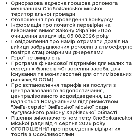
Одноразова адресна грошова допомога
мешканцям Слобожанської міської
територіальної громади
Оголошення про проведення конкурсу
Інформація про початок перевірки на
виконання вимог Закону України «Про
очищення влади» від 05.08.2026 року
Повідомлення про намір отримати дозвіл на
викиди забруднюючих речовин в атмосферне
повітря стаціонарними джерелами
Герої не вмирають!
Програма фінансової підтримки для малих та
середніх бізнесів «Створення засобів для
існування та можливостей для оптимізованих
ринків»(BLOOM).
Про встановлення тарифів на послуги з
централізованого водопостачання,
централізованого водовідведення, що
надаються Комунальним підприємством
"Зміїв-сервіс" Зміївської міської ради
Чугуївського району Харківської області
Рішення виконавчого комітету Слобожанської
міської ради від 4 серпня 2026 року
ОГОЛОШЕННЯ про проведення відкритих
торгів з Особливостями