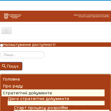
Перемикач
навігації
ГОЛОВНА
Налаштування доступності
НОВИНИ
ОГОЛОШЕННЯ
Пошук
Пошук
ГРАФІКИ ПРИЙОМУ
КОНТАКТИ
Головна
Про раду
Стратегічні документи
Діючі стратегічні документи
Програма комплексного відновлення
Старт процесу розробки