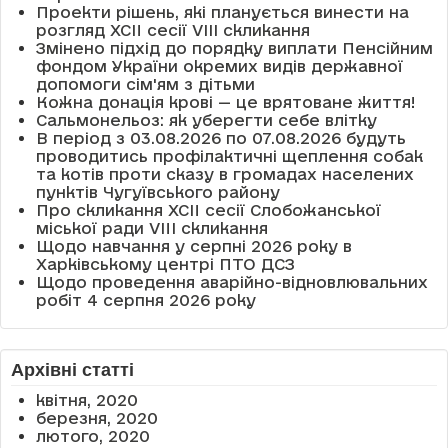
Проекти рішень, які планується винести на
розгляд XCII сесії VІІІ скликання
Змінено підхід до порядку виплати Пенсійним
фондом України окремих видів державної
допомоги сім'ям з дітьми
Кожна донація крові — це врятоване життя!
Сальмонельоз: як уберегти себе влітку
В період з 03.08.2026 по 07.08.2026 будуть
проводитись профілактичні щеплення собак
та котів проти сказу в громадах населених
пунктів Чугуївського району
Про скликання XCII сесії Слобожанської
міської ради VIII скликання
Щодо навчання у серпні 2026 року в
Харківському центрі ПТО ДСЗ
Щодо проведення аварійно-відновлювальних
робіт 4 серпня 2026 року
Архівні статті
квітня, 2020
березня, 2020
лютого, 2020