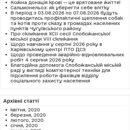
Кожна донація крові — це врятоване життя!
Сальмонельоз: як уберегти себе влітку
В період з 03.08.2026 по 07.08.2026 будуть
проводитись профілактичні щеплення собак
та котів проти сказу в громадах населених
пунктів Чугуївського району
Про скликання XCII сесії Слобожанської
міської ради VIII скликання
Щодо навчання у серпні 2026 року в
Харківському центрі ПТО ДСЗ
Щодо проведення аварійно-відновлювальних
робіт 4 серпня 2026 року
Благодійна допомога Слобожанській міській
раді у вигляді комп’ютерної техніки для
підсилення роботи фахівців відділу
соціального захисту населення
Архівні статті
квітня, 2020
березня, 2020
лютого, 2020
січня, 2020