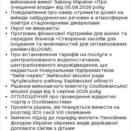
виконання вимог Закону України «Про
очищення влади» від 05.08.2026 року
Повідомлення про намір отримати дозвіл на
викиди забруднюючих речовин в атмосферне
повітря стаціонарними джерелами
Герої не вмирають!
Програма фінансової підтримки для малих та
середніх бізнесів «Створення засобів для
існування та можливостей для оптимізованих
ринків»(BLOOM).
Про встановлення тарифів на послуги з
централізованого водопостачання,
централізованого водовідведення, що
надаються Комунальним підприємством
"Зміїв-сервіс" Зміївської міської ради
Чугуївського району Харківської області
Рішення виконавчого комітету Слобожанської
міської ради від 4 серпня 2026 року
ОГОЛОШЕННЯ про проведення відкритих
торгів з Особливостями
Проекти рішень, які планується винести на
розгляд XCII сесії VІІІ скликання
Змінено підхід до порядку виплати Пенсійним
фондом України окремих видів державної
допомоги сім'ям з дітьми