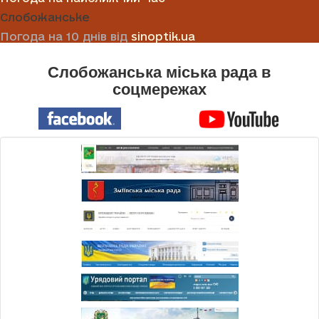
Слобожанське
Погода на 10 днів від
sinoptik.ua
Слобожанська міська рада в
соцмережах