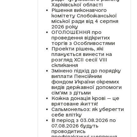
Харківської області
Рішення виконавчого
комітету Слобожанської
міської ради від 4 серпня
2026 року
ОГОЛОШЕННЯ про
проведення відкритих
торгів з Особливостями
Проекти рішень, які
планується винести на
розгляд XCII сесії VІІІ
скликання
Змінено підхід до порядку
виплати Пенсійним
фондом України окремих
видів державної допомоги
сім'ям з дітьми
Кожна донація крові — це
врятоване життя!
Сальмонельоз: як уберегти
себе влітку
В період з 03.08.2026 по
07.08.2026 будуть
проводитись
профілактичні щеплення