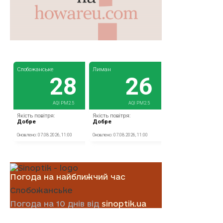
Погода на найближчий час
Слобожанське
Погода на 10 днів від
sinoptik.ua