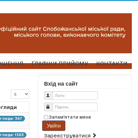
ОШЕННЯ
ГРАФІКИ ПРИЙОМУ
КОНТАКТИ
Вхід на сайт
Показувати
Логін
егляди
Пароль
Запам'ятати мене
гляди: 367
Увійти
гляди: 1363
Зареєструватися