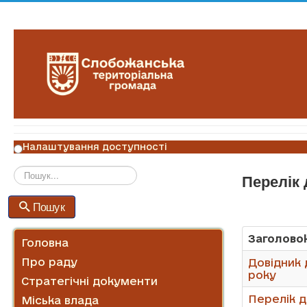
Налаштування доступності
Перелік
Пошук
Пошук
Заголово
Головна
Про раду
Довідник 
року
Стратегічні документи
Перелік д
Міська влада