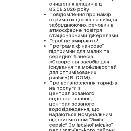
очищення влади» від
05.08.2026 року
Повідомлення про намір
отримати дозвіл на викиди
забруднюючих речовин в
атмосферне повітря
стаціонарними джерелами
Герої не вмирають!
Програма фінансової
підтримки для малих та
середніх бізнесів
«Створення засобів для
існування та можливостей
для оптимізованих
ринків»(BLOOM).
Про встановлення тарифів
на послуги з
централізованого
водопостачання,
централізованого
водовідведення, що
надаються Комунальним
підприємством "Зміїв-
сервіс" Зміївської міської
ради Чугуївського району