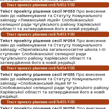
Текст проекту рішення сесії №052-VIII
Текст проекту рішення сесії №053
Про внесення
змін до найменування та Статуту Комунального
закладу «Лиманський ліцей» Слобожанської
селищної ради Чугуївського району Харківської
області та затвердження його в новій редакції.
Текст проекту рішення сесії №053-VIII
Текст проекту рішення сесії №054
Про внесення
змін до найменування та Статуту Комунального
закладу «Скрипаївська загальноосвітня школа І-ІІІ
ступенів» Слобожанської селищної ради
Чугуївського району Харківської області та
затвердження його в новій редакції.
Текст проекту рішення сесії №054-VIII
Текст проекту рішення сесії №055
Про внесення
змін до найменування та Статуту Комунального
закладу «Слобожанський ліцей № 1»
Слобожанської селищної ради Чугуївського району
Харківської області та затвердження його в новій
редакції.
Текст проекту рішення сесії №055-VIII
Текст проекту рішення сесії №056
Про внесення