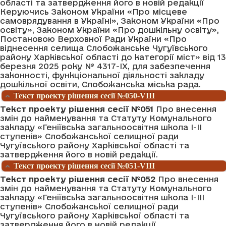
області та затвердження його в новій редакції
Керуючись Законом України «Про місцеве
самоврядування в Україні», Законом України «Про
освіту», Законом України «Про дошкільну освіту»,
Постановою Верховної Ради України «Про
віднесення селища Слобожанське Чугуївського
району Харківської області до категорії міст» від 13
березня 2025 року № 4317-IХ, для забезпечення
законності, функціональної діяльності закладу
дошкільної освіти, Слобожанська міська рада.
Текст проекту рішення сесії №050-VIII
Текст проекту рішення сесії №051
Про внесення
змін до найменування та Статуту Комунального
закладу «Геніївська загальноосвітня школа І-ІІ
ступенів» Слобожанської селищної ради
Чугуївського району Харківської області та
затвердження його в новій редакції.
Текст проекту рішення сесії №051-VIII
Текст проекту рішення сесії №052
Про внесення
змін до найменування та Статуту Комунального
закладу «Геніївська загальноосвітня школа І-ІІІ
ступенів» Слобожанської селищної ради
Чугуївського району Харківської області та
затвердження його в новій редакції.