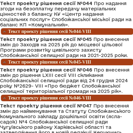
Текст проекту рішення сесії №044
Про надання
згоди на безоплатну передачу матеріальних
цінностей з балансу КУ «Центр надання
соціальних послуг» Слобожанської міської ради на
баланс КП «Комунальник».
Текст проекту рішення сесії №044-VIII
Текст проекту рішення сесії №045
Про внесення
змін до Заходів на 2025 рік до місцевої цільової
Програми розвитку цивільного захисту
Слобожанської селищної ради на 2021-2025 роки.
Текст проекту рішення сесії №045-VIII
Текст проекту рішення сесії №046
Про внесення
змін до рішення LXIII сесії VIII скликання
Слобожанської селищної ради від 24 грудня 2024
року №2629- VIII «Про бюджет Слобожанської
селищної територіальної громади на 2025 рік».
Текст проекту рішення сесії №046-VIII
Текст проекту рішення сесії №047
Про внесення
змін до найменування та Статуту Слобожанського
комунального закладу дошкільної освіти (ясла-
садок) №4 Слобожанської селищної ради
Чугуївського району Харківської області та
затвердження його в новій редакції Керуючись