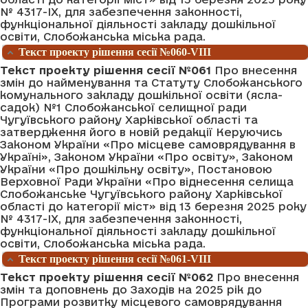
№ 4317-IХ, для забезпечення законності,
функціональної діяльності закладу дошкільної
освіти, Слобожанська міська рада.
Текст проекту рішення сесії №060-VIII
Текст проекту рішення сесії №061
Про внесення
змін до найменування та Статуту Слобожанського
комунального закладу дошкільної освіти (ясла-
садок) №1 Слобожанської селищної ради
Чугуївського району Харківської області та
затвердження його в новій редакції Керуючись
Законом України «Про місцеве самоврядування в
Україні», Законом України «Про освіту», Законом
України «Про дошкільну освіту», Постановою
Верховної Ради України «Про віднесення селища
Слобожанське Чугуївського району Харківської
області до категорії міст» від 13 березня 2025 року
№ 4317-IХ, для забезпечення законності,
функціональної діяльності закладу дошкільної
освіти, Слобожанська міська рада.
Текст проекту рішення сесії №061-VIII
Текст проекту рішення сесії №062
Про внесення
змін та доповнень до Заходів на 2025 рік до
Програми розвитку місцевого самоврядування