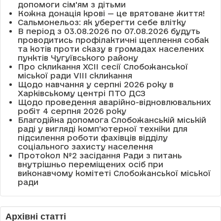
допомоги сім'ям з дітьми
Кожна донація крові — це врятоване життя!
Сальмонельоз: як уберегти себе влітку
В період з 03.08.2026 по 07.08.2026 будуть
проводитись профілактичні щеплення собак
та котів проти сказу в громадах населених
пунктів Чугуївського району
Про скликання XCII сесії Слобожанської
міської ради VIII скликання
Щодо навчання у серпні 2026 року в
Харківському центрі ПТО ДСЗ
Щодо проведення аварійно-відновлювальних
робіт 4 серпня 2026 року
Благодійна допомога Слобожанській міській
раді у вигляді комп’ютерної техніки для
підсилення роботи фахівців відділу
соціального захисту населення
Протокол №2 засідання Ради з питань
внутрішньо переміщених осіб при
виконавчому комітеті Слобожанської міської
ради
Архівні статті