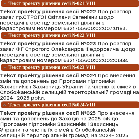
Текст проекту рішення сесії №021-VIII
Текст проекту рішення сесії №022
Про розгляд
заяви гр.СТРОГОЇ Світлани Євгенівни щодо
передачі в оренду земельної ділянки з
кадастровим номером 6321755600:02:007:0183.
Текст проекту рішення сесії №022-VIII
Текст проекту рішення сесії №023
Про розгляд
заяви ФГ Строгого Олександра Федоровича щодо
передачі в оренду земельної ділянки з
кадастровим номером 6321755600:02:002:0668.
Текст проекту рішення сесії №023-VIII
Текст проекту рішення сесії №024
Про внесення
змін та доповнень до Програми підтримки
Захисників і Захисниць України та членів їх сімей в
Слобожанській селищній територіальній громаді на
2024- 2025 роки.
Текст проекту рішення сесії №024-VIII
Текст проекту рішення сесії №025
Про внесення
змін та доповнень до Заходів на 2025 рік до
Програми підтримки Захисників і Захисниць
України та членів їх сімей в Слобожанській
селищній територіальній громаді на 2024- 2025