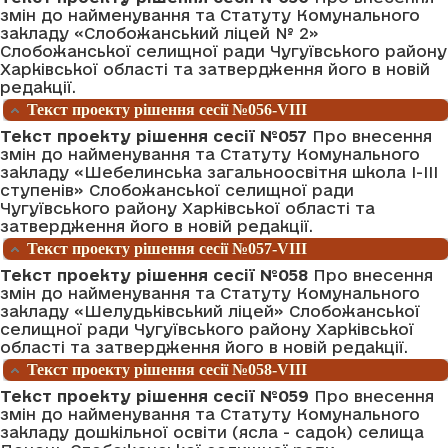
змін до найменування та Статуту Комунального
закладу «Слобожанський ліцей № 2»
Слобожанської селищної ради Чугуївського району
Харківської області та затвердження його в новій
редакції.
Текст проекту рішення сесії №056-VIII
Текст проекту рішення сесії №057
Про внесення
змін до найменування та Статуту Комунального
закладу «Шебелинська загальноосвітня школа І-ІІІ
ступенів» Слобожанської селищної ради
Чугуївського району Харківської області та
затвердження його в новій редакції.
Текст проекту рішення сесії №057-VIII
Текст проекту рішення сесії №058
Про внесення
змін до найменування та Статуту Комунального
закладу «Шелудьківський ліцей» Слобожанської
селищної ради Чугуївського району Харківської
області та затвердження його в новій редакції.
Текст проекту рішення сесії №058-VIII
Текст проекту рішення сесії №059
Про внесення
змін до найменування та Статуту Комунального
закладу дошкільної освіти (ясла - садок) селища