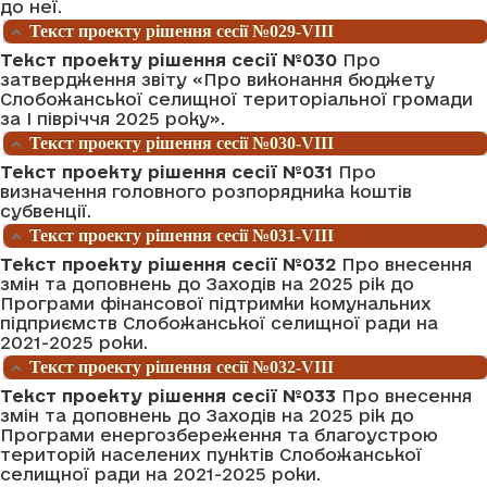
до неї.
Текст проекту рішення сесії №029-VIII
Текст проекту рішення сесії №030
Про
затвердження звіту «Про виконання бюджету
Слобожанської селищної територіальної громади
за І півріччя 2025 року».
Текст проекту рішення сесії №030-VIII
Текст проекту рішення сесії №031
Про
визначення головного розпорядника коштів
субвенції.
Текст проекту рішення сесії №031-VIII
Текст проекту рішення сесії №032
Про внесення
змін та доповнень до Заходів на 2025 рік до
Програми фінансової підтримки комунальних
підприємств Слобожанської селищної ради на
2021-2025 роки.
Текст проекту рішення сесії №032-VIII
Текст проекту рішення сесії №033
Про внесення
змін та доповнень до Заходів на 2025 рік до
Програми енергозбереження та благоустрою
територій населених пунктів Слобожанської
селищної ради на 2021-2025 роки.