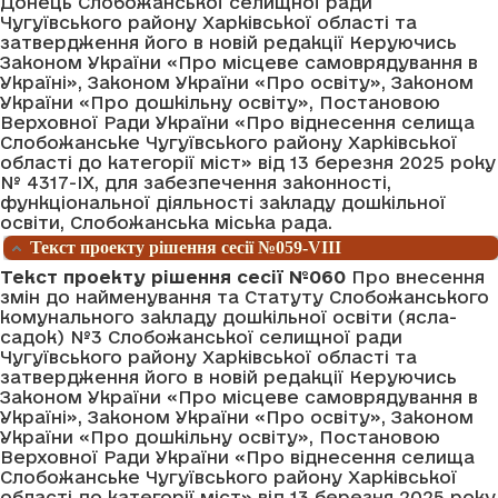
Донець Слобожанської селищної ради
Чугуївського району Харківської області та
затвердження його в новій редакції Керуючись
Законом України «Про місцеве самоврядування в
Україні», Законом України «Про освіту», Законом
України «Про дошкільну освіту», Постановою
Верховної Ради України «Про віднесення селища
Слобожанське Чугуївського району Харківської
області до категорії міст» від 13 березня 2025 року
№ 4317-IХ, для забезпечення законності,
функціональної діяльності закладу дошкільної
освіти, Слобожанська міська рада.
Текст проекту рішення сесії №059-VIII
Текст проекту рішення сесії №060
Про внесення
змін до найменування та Статуту Слобожанського
комунального закладу дошкільної освіти (ясла-
садок) №3 Слобожанської селищної ради
Чугуївського району Харківської області та
затвердження його в новій редакції Керуючись
Законом України «Про місцеве самоврядування в
Україні», Законом України «Про освіту», Законом
України «Про дошкільну освіту», Постановою
Верховної Ради України «Про віднесення селища
Слобожанське Чугуївського району Харківської
області до категорії міст» від 13 березня 2025 року