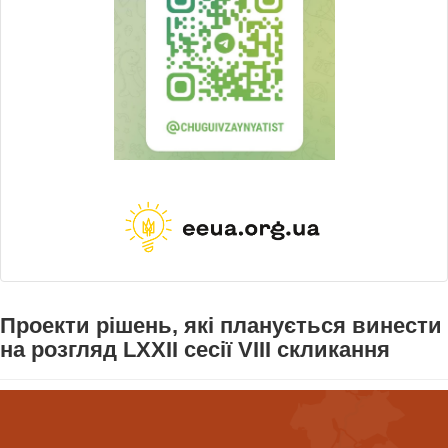
Проекти рішень, які планується винести
на розгляд LХXII сесії VІІІ скликання