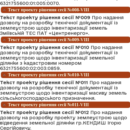
6321755600:01:005:0070.
Текст проекту рішення сесії №008-VIII
Текст проекту рішення сесії №009
Про надання
дозволу на розробку технічної документації із
землеустрою щодо інвентаризації земель
Зміївській ТЕС ПАТ «Центренерго».
Текст проекту рішення сесії №009-VIII
Текст проекту рішення сесії №010
Про надання
дозволу на розробку технічної документації із
землеустрою щодо інвентаризації земельної
ділянки з кадастровим номером
6321755600:02:003:0859.
Текст проекту рішення сесії №010-VIII
Текст проекту рішення сесії №011
Про надання
дозволу на розробку технічної документації із
землеустрою щодо інвентаризації масиву земель
сільськогосподарського призначення.
Текст проекту рішення сесії №011-VIII
Текст проекту рішення сесії №012
Про надання
дозволу на розробку проекту землеустрою щодо
відведення земельної ділянки гр.КЕНДИШ Ігорю
Сергійовичу.