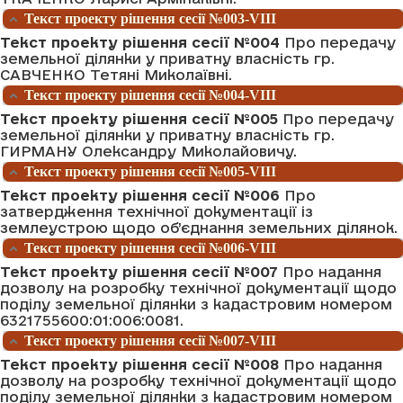
Текст проекту рішення сесії №003-VIII
Текст проекту рішення сесії №004
Про передачу
земельної ділянки у приватну власність гр.
САВЧЕНКО Тетяні Миколаївні.
Текст проекту рішення сесії №004-VIII
Текст проекту рішення сесії №005
Про передачу
земельної ділянки у приватну власність гр.
ГИРМАНУ Олександру Миколайовичу.
Текст проекту рішення сесії №005-VIII
Текст проекту рішення сесії №006
Про
затвердження технічної документації із
землеустрою щодо об’єднання земельних ділянок.
Текст проекту рішення сесії №006-VIII
Текст проекту рішення сесії №007
Про надання
дозволу на розробку технічної документації щодо
поділу земельної ділянки з кадастровим номером
6321755600:01:006:0081.
Текст проекту рішення сесії №007-VIII
Текст проекту рішення сесії №008
Про надання
дозволу на розробку технічної документації щодо
поділу земельної ділянки з кадастровим номером