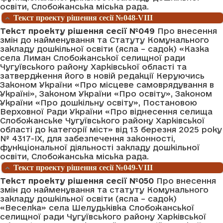
освіти, Слобожанська міська рада.
Текст проекту рішення сесії №048-VIII
Текст проекту рішення сесії №049
Про внесення
змін до найменування та Статуту Комунального
закладу дошкільної освіти (ясла – садок) «Казка
села Лиман Слобожанської селищної ради
Чугуївського району Харківської області та
затвердження його в новій редакції Керуючись
Законом України «Про місцеве самоврядування в
Україні», Законом України «Про освіту», Законом
України «Про дошкільну освіту», Постановою
Верховної Ради України «Про віднесення селища
Слобожанське Чугуївського району Харківської
області до категорії міст» від 13 березня 2025 року
№ 4317-IХ, для забезпечення законності,
функціональної діяльності закладу дошкільної
освіти, Слобожанська міська рада.
Текст проекту рішення сесії №049-VIII
Текст проекту рішення сесії №050
Про внесення
змін до найменування та статуту Комунального
закладу дошкільної освіти (ясла – садок)
«Веселка» села Шелудьківка Слобожанської
селищної ради Чугуївського району Харківської