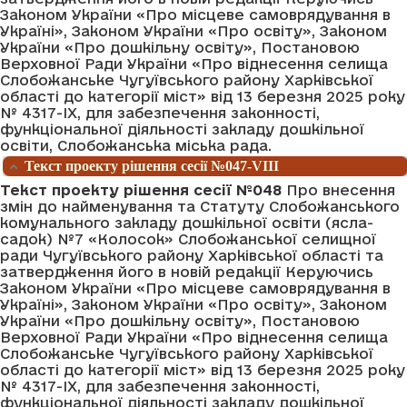
Законом України «Про місцеве самоврядування в
Україні», Законом України «Про освіту», Законом
України «Про дошкільну освіту», Постановою
Верховної Ради України «Про віднесення селища
Слобожанське Чугуївського району Харківської
області до категорії міст» від 13 березня 2025 року
№ 4317-IХ, для забезпечення законності,
функціональної діяльності закладу дошкільної
освіти, Слобожанська міська рада.
Текст проекту рішення сесії №047-VIII
Текст проекту рішення сесії №048
Про внесення
змін до найменування та Статуту Слобожанського
комунального закладу дошкільної освіти (ясла-
садок) №7 «Колосок» Слобожанської селищної
ради Чугуївського району Харківської області та
затвердження його в новій редакції Керуючись
Законом України «Про місцеве самоврядування в
Україні», Законом України «Про освіту», Законом
України «Про дошкільну освіту», Постановою
Верховної Ради України «Про віднесення селища
Слобожанське Чугуївського району Харківської
області до категорії міст» від 13 березня 2025 року
№ 4317-IХ, для забезпечення законності,
функціональної діяльності закладу дошкільної