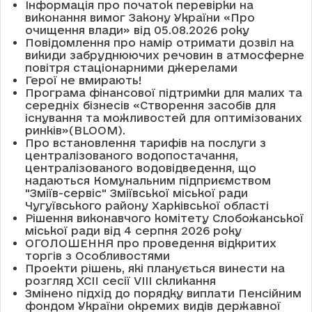
Інформація про початок перевірки на
виконання вимог Закону України «Про
очищення влади» від 05.08.2026 року
Повідомлення про намір отримати дозвіл на
викиди забруднюючих речовин в атмосферне
повітря стаціонарними джерелами
Герої не вмирають!
Програма фінансової підтримки для малих та
середніх бізнесів «Створення засобів для
існування та можливостей для оптимізованих
ринків»(BLOOM).
Про встановлення тарифів на послуги з
централізованого водопостачання,
централізованого водовідведення, що
надаються Комунальним підприємством
"Зміїв-сервіс" Зміївської міської ради
Чугуївського району Харківської області
Рішення виконавчого комітету Слобожанської
міської ради від 4 серпня 2026 року
ОГОЛОШЕННЯ про проведення відкритих
торгів з Особливостями
Проекти рішень, які планується винести на
розгляд XCII сесії VІІІ скликання
Змінено підхід до порядку виплати Пенсійним
фондом України окремих видів державної