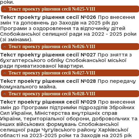
роки.
Текст проекту рішення сесії №025-VIII
Текст проекту рішення сесії №026
Про внесення
змін та доповнень до Заходів на 2025 рік до
Програми з оздоровлення та відпочинку дітей
Слобожанської селищної ради на 2022 - 2025 роки
(зі змінами).
Текст проекту рішення сесії №026-VIII
Текст проекту рішення сесії №027
Про зняття з
бухгалтерського обліку Слобожанської міської
ради приватизованої квартири.
Текст проекту рішення сесії №027-VIII
Текст проекту рішення сесії №028
Про передачу
комунального майна.
Текст проекту рішення сесії №028-VIII
Текст проекту рішення сесії №029
Про внесення
змін до Програми підтримки підрозділів Збройних
Сил України, Міністерства внутрішніх справ
України, територіальної оборони, добровольчих та
інших військових формувань Слобожанської
селищної ради Чугуївського району Харківської
області на 2023-2025 роки та Заходів на 2025 рік