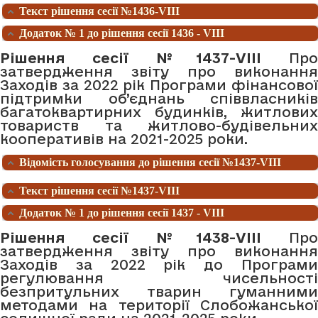
Текст рішення сесії №1436-VIII
Додаток № 1 до рішення сесії 1436 - VIII
Рішення сесії №1437-VIII
Про
затвердження звіту про виконання
Заходів за 2022 рік Програми фінансової
підтримки об’єднань співвласників
багатоквартирних будинків, житлових
товариств та житлово-будівельних
кооперативів на 2021-2025 роки.
Відомість голосування до рішення сесії №1437-VIII
Текст рішення сесії №1437-VIII
Додаток № 1 до рішення сесії 1437 - VIII
Рішення сесії №1438-VIII
Про
затвердження звіту про виконання
Заходів за 2022 рік до Програми
регулювання чисельності
безпритульних тварин гуманними
методами на території Слобожанської