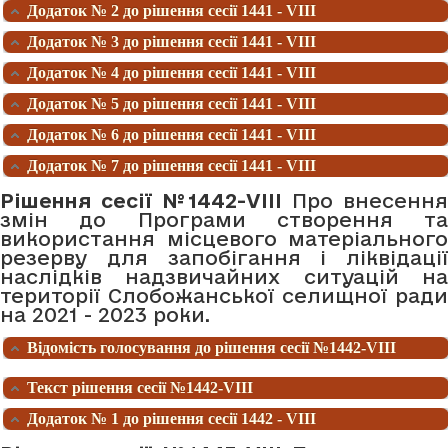
Додаток № 2 до рішення сесії 1441 - VIII
Додаток № 3 до рішення сесії 1441 - VIII
Додаток № 4 до рішення сесії 1441 - VIII
Додаток № 5 до рішення сесії 1441 - VIII
Додаток № 6 до рішення сесії 1441 - VIII
Додаток № 7 до рішення сесії 1441 - VIII
Рішення сесії №1442-VIII
Про внесенн
змін до Програми створення та
використання місцевого матеріального
резерву для запобігання і ліквідації
наслідків надзвичайних ситуацій на
території Слобожанської селищної ради
на 2021 - 2023 роки.
Відомість голосування до рішення сесії №1442-VIII
Текст рішення сесії №1442-VIII
Додаток № 1 до рішення сесії 1442 - VIII