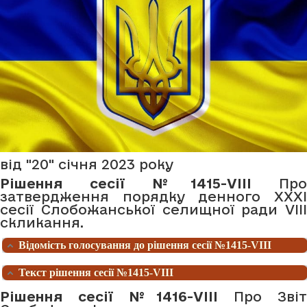
від "20" січня 2023 року
Рішення сесії №1415-VIII
Про
затвердження порядку денного ХХХІ
сесії Слобожанської селищної ради VІIІ
скликання.
Відомість голосування до рішення сесії №1415-VIII
Текст рішення сесії №1415-VIII
Рішення сесії №1416-VIII
Про Звіт