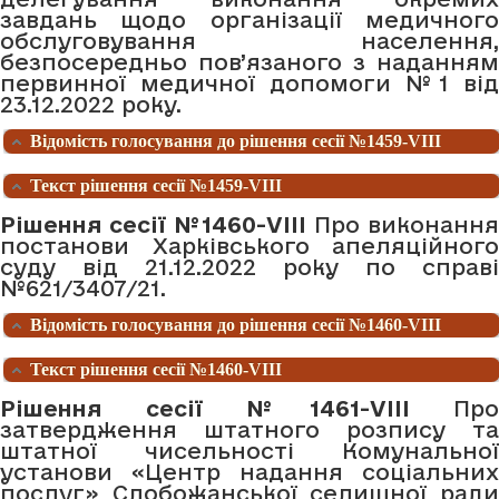
завдань щодо організації медичного
обслуговування населення,
безпосередньо пов’язаного з наданням
первинної медичної допомоги №1 від
23.12.2022 року.
Відомість голосування до рішення сесії №1459-VIII
Текст рішення сесії №1459-VIII
Рішення сесії №1460-VIII
Про виконанн
постанови Харківського апеляційного
суду від 21.12.2022 року по справі
№621/3407/21.
Відомість голосування до рішення сесії №1460-VIII
Текст рішення сесії №1460-VIII
Рішення сесії №1461-VIII
Про
затвердження штатного розпису та
штатної чисельності Комунальної
установи «Центр надання соціальних
послуг» Слобожанської селищної ради