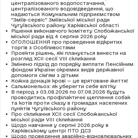
централізованого водопостачання,
централізованого водовідведення, що
надаються Комунальним підприємством
"Зміїв-сервіс" Зміївської міської ради
Чугуївського району Харківської області
Рішення виконавчого комітету Слобожанської
міської ради від 4 серпня 2026 року
ОГОЛОШЕННЯ про проведення відкритих
торгів з Особливостями
Проекти рішень, які планується винести на
розгляд XCII сесії VІІІ скликання
Змінено підхід до порядку виплати Пенсійним
фондом України окремих видів державної
допомоги сім'ям з дітьми
Кожна донація крові — це врятоване життя!
Сальмонельоз: як уберегти себе влітку
В період з 03.08.2026 по 07.08.2026 будуть
проводитись профілактичні щеплення собак
та котів проти сказу в громадах населених
пунктів Чугуївського району
Про скликання XCII сесії Слобожанської
міської ради VIII скликання
Щодо навчання у серпні 2026 року в
Харківському центрі ПТО ДСЗ
Щодо проведення аварійно-відновлювальних