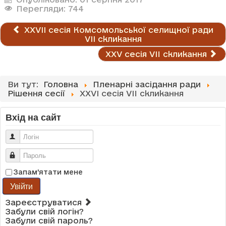
Перегляди: 744
ХХVІІ сесія Комсомольської селищної ради
VIІ скликання
XXV сесія VII скликання
Ви тут:
Головна
Пленарні засідання ради
Рішення сесії
XXVI сесія VII скликання
Вхід на сайт
Логін
Пароль
Запам'ятати мене
Увійти
Зареєструватися
Забули свій логін?
Забули свій пароль?