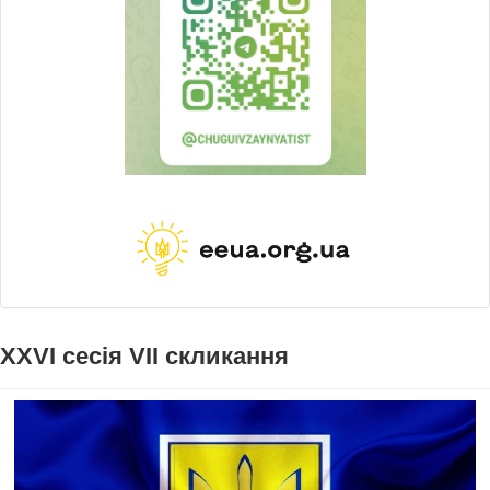
XXVI сесія VII скликання