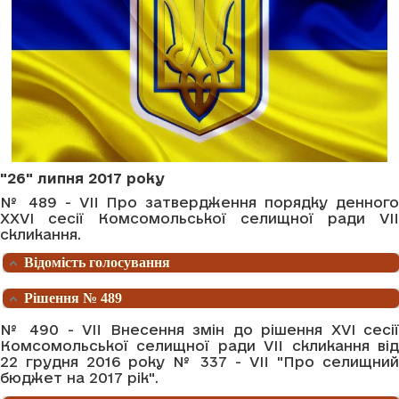
"26" липня 2017 року
№ 489 - VII Про затвердження порядку денного
XXVI сесії Комсомольської селищної ради VII
скликання.
Відомість голосування
Рішення № 489
№ 490 - VII Внесення змін до рішення XVI сесії
Комсомольської селищної ради VII скликання від
22 грудня 2016 року № 337 - VII "Про селищний
бюджет на 2017 рік".