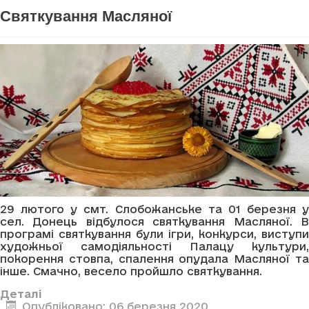
Святкування Масляної
29 лютого у смт. Слобожанське та 01 березня у
сел. Донець відбулося святкування Масляної. В
програмі святкування були ігри, конкурси, виступи
художньої самодіяльності Палацу культури,
покорення стовпа, спалення опудала Масляної та
інше. Смачно, весело пройшло святкування.
Деталі
Опубліковано: 06 березня 2020