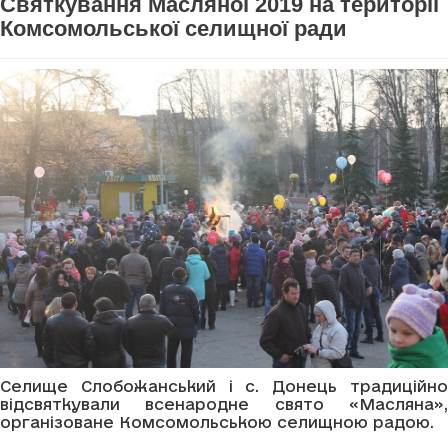
Святкування Масляної 2019 на території
Комсомольської селищної ради
Селище Слобожанський і с. Донець традиційно
відсвяткували всенародне свято «Масляна»,
організоване Комсомольською селищною радою.