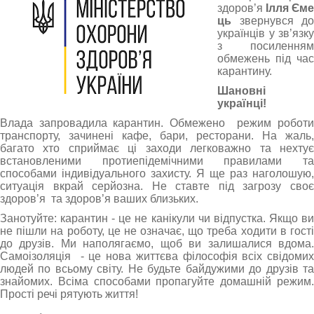
здоров’я
Ілля Єме
ць
звернувся до
українців у зв’язку
з посиленням
обмежень під час
карантину.
Шановні
українці!
Влада запровадила карантин. Обмежено режим роботи
транспорту, зачинені кафе, бари, ресторани. На жаль,
багато хто сприймає ці заходи легковажно та нехтує
встановленими протиепідемічними правилами та
способами індивідуального захисту. Я ще раз наголошую,
ситуація вкрай серйозна. Не ставте під загрозу своє
здоров’я та здоров’я ваших близьких.
Занотуйте: карантин - це не канікули чи відпустка. Якщо ви
не пішли на роботу, це не означає, що треба ходити в гості
до друзів. Ми наполягаємо, щоб ви залишалися вдома.
Самоізоляція - це нова життєва філософія всіх свідомих
людей по всьому світу. Не будьте байдужими до друзів та
знайомих. Всіма способами пропагуйте домашній режим.
Прості речі рятують життя!