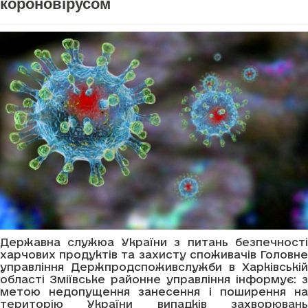
короновірусом
Державна служюа України з питань безпечності
харчових продуктів та захисту споживачів Головне
управління Держпродспоживслужби в Харківській
області Зміївське районне управління інформує: з
метою недопущення занесення і поширення на
територію України випадків захворювань