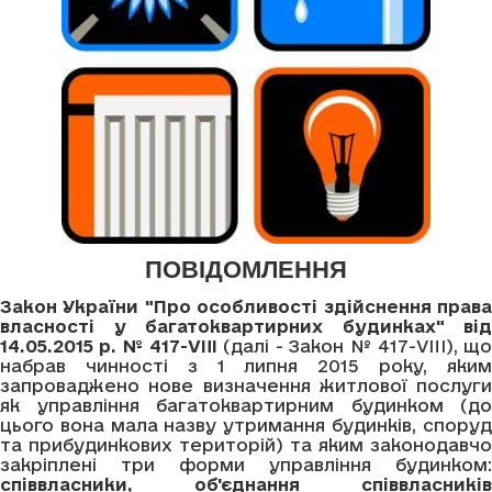
ПОВІДОМЛЕННЯ
Закон України "Про особливості здійснення права
власності у багатоквартирних будинках" від
14.05.2015 р. № 417-VIII
(далі - Закон № 417-VIII), щ
набрав чинності з 1 липня 2015 року, яким
запроваджено нове визначення житлової послуги
як управління багатоквартирним будинком (до
цього вона мала назву утримання будинків, споруд
та прибудинкових територій) та яким законодавчо
закріплені три форми управління будинком:
співвласники, об'єднання співвласників