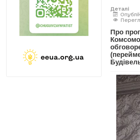
Деталі
Опублік
Перегл
Про проп
Комсомо
обговоре
(перейм
Будівел