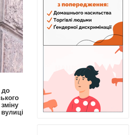
 до
ського
 зміну
 вулиці