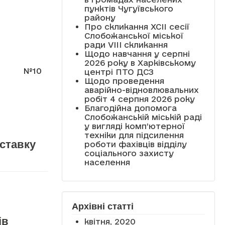
пунктів Чугуївського
району
Про скликання XCII сесії
Слобожанської міської
ради VIII скликання
Щодо навчання у серпні
2026 року в Харківському
№10
центрі ПТО ДСЗ
Щодо проведення
аварійно-відновлювальних
робіт 4 серпня 2026 року
Благодійна допомога
Слобожанській міській раді
у вигляді комп’ютерної
техніки для підсилення
оставку
роботи фахівців відділу
соціального захисту
населення
Архівні статті
ів
квітня, 2020