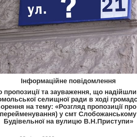
Інформаційне повідомлення
о пропозиції та зауваження, що надійшли
мольської селищної ради в ході громад
орення на тему: «Розгляд пропозиції про
(перейменування) у смт Слобожанському
Будівельної на вулицю В.Н.Приступи»