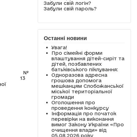
Забули свій логін?
Забули свій пароль?
Останні новини
Увага!
Про сімейні форми
влаштування дітей-сиріт та
дітей, позбавлених
батьківського піклування:
№
Одноразова адресна
13
грошова допомога
ної
мешканцям Слобожанської
міської територіальної
громади
Оголошення про
проведення конкурсу
Інформація про початок
перевірки на виконання
вимог Закону України «Про
очищення влади» від
05.08.2026 року