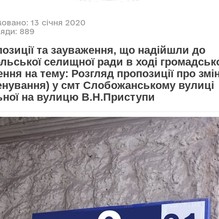
овано: 13 січня 2020
яди: 889
озиції та зауваження, що надійшли до
льської селищної ради в ході громадськ
ння на тему: Розгляд пропозиції про змі
енування) у смт Слобожанському вулиці
ьної на вулицю В.Н.Приступи