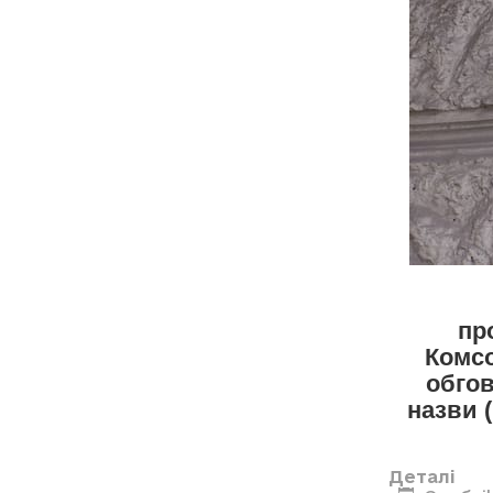
пр
Комсо
обгов
назви 
Деталі