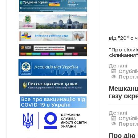
від "20" сі
"Про склик
скликання"
Деталі
Опублік
Перегл
Мешканці
газу окр
Деталі
Опублік
Перегл
Про дію