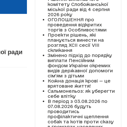
комітету Слобожанської
міської ради від 4 серпня
2026 року
ОГОЛОШЕННЯ про
проведення відкритих
торгів з Особливостями
Проекти рішень, які
планується винести на
розгляд XCII сесії VІІІ
скликання
ої ради
Змінено підхід до порядку
виплати Пенсійним
фондом України окремих
видів державної допомоги
сім'ям з дітьми
Кожна донація крові — це
врятоване життя!
Сальмонельоз: як уберегти
себе влітку
В період з 03.08.2026 по
07.08.2026 будуть
проводитись
профілактичні щеплення
собак та котів проти сказу
в громадах населених