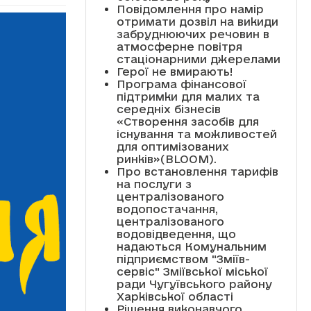
Повідомлення про намір
отримати дозвіл на викиди
забруднюючих речовин в
атмосферне повітря
стаціонарними джерелами
Герої не вмирають!
Програма фінансової
підтримки для малих та
середніх бізнесів
«Створення засобів для
існування та можливостей
для оптимізованих
ринків»(BLOOM).
Про встановлення тарифів
на послуги з
централізованого
водопостачання,
централізованого
водовідведення, що
надаються Комунальним
підприємством "Зміїв-
сервіс" Зміївської міської
ради Чугуївського району
Харківської області
Рішення виконавчого