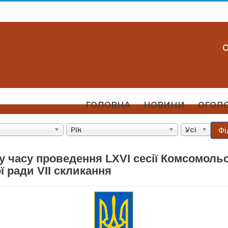
ГОЛОВНА
НОВИНИ
ОГОЛ
Фі
Рік
Усі
у часу проведення LXVI сесії Комсомоль
 ради VII скликання