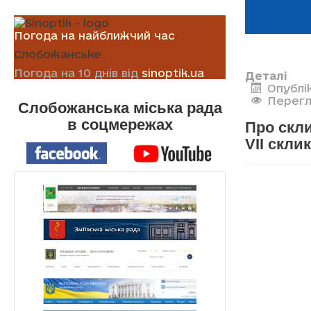
Погода на найближчий час
Слобожанське
Погода на 10 днів від
sinoptik.ua
Деталі
Опублік
Перегл
Слобожанська міська рада
в соцмережах
Про скли
VII скли