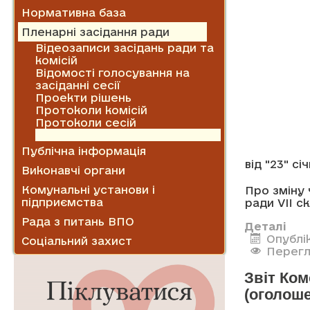
Нормативна база
Пленарні засідання ради
Відеозаписи засідань ради та
комісій
Відомості голосування на
засіданні сесії
Проекти рішень
Протоколи комісій
Протоколи сесій
Рішення сесії
Публічна інформація
від "23" сі
Виконавчі органи
Комунальні установи і
Про зміну 
підприємства
ради VII с
Рада з питань ВПО
Деталі
Опублік
Соціальний захист
Перегл
Звіт Ко
(оголош