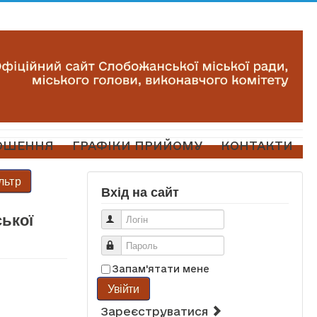
ОШЕННЯ
ГРАФІКИ ПРИЙОМУ
КОНТАКТИ
льтр
Вхід на сайт
ської
Логін
Пароль
Запам'ятати мене
Увійти
Зареєструватися