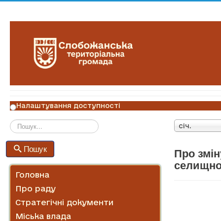
Налаштування доступності
січ.
Пошук
Пошук
Про змін
селищної
Головна
Про раду
Стратегічні документи
Міська влада