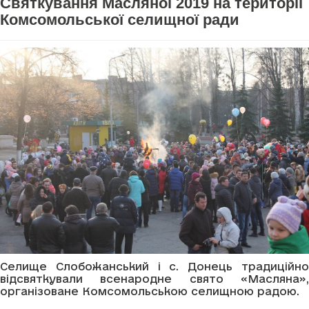
Святкування Масляної 2019 на території
Комсомольської селищної ради
Селище Слобожанський і с. Донець традиційно
відсвяткували всенародне свято «Масляна»,
організоване Комсомольською селищною радою.