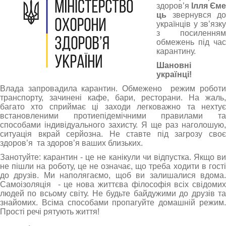
здоров’я
Ілля Єме
ць
звернувся до
українців у зв’язку
з посиленням
обмежень під час
карантину.
Шановні
українці!
Влада запровадила карантин. Обмежено режим роботи
транспорту, зачинені кафе, бари, ресторани. На жаль,
багато хто сприймає ці заходи легковажно та нехтує
встановленими протиепідемічними правилами та
способами індивідуального захисту. Я ще раз наголошую,
ситуація вкрай серйозна. Не ставте під загрозу своє
здоров’я та здоров’я ваших близьких.
Занотуйте: карантин - це не канікули чи відпустка. Якщо ви
не пішли на роботу, це не означає, що треба ходити в гості
до друзів. Ми наполягаємо, щоб ви залишалися вдома.
Самоізоляція - це нова життєва філософія всіх свідомих
людей по всьому світу. Не будьте байдужими до друзів та
знайомих. Всіма способами пропагуйте домашній режим.
Прості речі рятують життя!