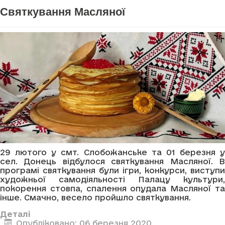
Святкування Масляної
29 лютого у смт. Слобожанське та 01 березня у
сел. Донець відбулося святкування Масляної. В
програмі святкування були ігри, конкурси, виступи
художньої самодіяльності Палацу культури,
покорення стовпа, спалення опудала Масляної та
інше. Смачно, весело пройшло святкування.
Деталі
Опубліковано: 06 березня 2020