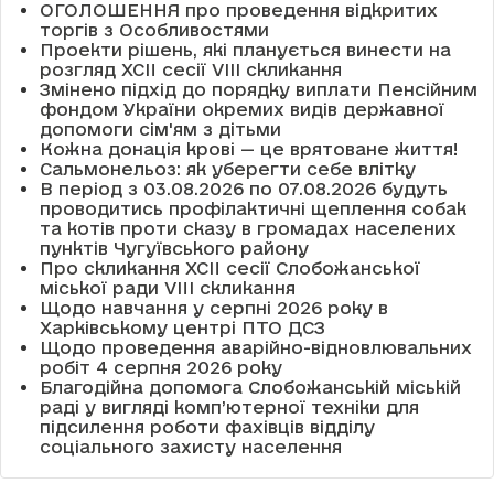
ОГОЛОШЕННЯ про проведення відкритих
торгів з Особливостями
Проекти рішень, які планується винести на
розгляд XCII сесії VІІІ скликання
Змінено підхід до порядку виплати Пенсійним
фондом України окремих видів державної
допомоги сім'ям з дітьми
Кожна донація крові — це врятоване життя!
Сальмонельоз: як уберегти себе влітку
В період з 03.08.2026 по 07.08.2026 будуть
проводитись профілактичні щеплення собак
та котів проти сказу в громадах населених
пунктів Чугуївського району
Про скликання XCII сесії Слобожанської
міської ради VIII скликання
Щодо навчання у серпні 2026 року в
Харківському центрі ПТО ДСЗ
Щодо проведення аварійно-відновлювальних
робіт 4 серпня 2026 року
Благодійна допомога Слобожанській міській
раді у вигляді комп’ютерної техніки для
підсилення роботи фахівців відділу
соціального захисту населення