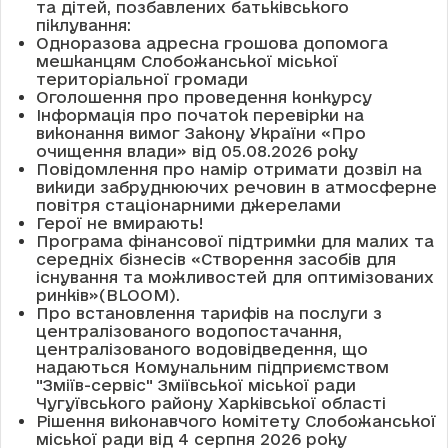
та дітей, позбавлених батьківського
піклування:
Одноразова адресна грошова допомога
мешканцям Слобожанської міської
територіальної громади
Оголошення про проведення конкурсу
Інформація про початок перевірки на
виконання вимог Закону України «Про
очищення влади» від 05.08.2026 року
Повідомлення про намір отримати дозвіл на
викиди забруднюючих речовин в атмосферне
повітря стаціонарними джерелами
Герої не вмирають!
Програма фінансової підтримки для малих та
середніх бізнесів «Створення засобів для
існування та можливостей для оптимізованих
ринків»(BLOOM).
Про встановлення тарифів на послуги з
централізованого водопостачання,
централізованого водовідведення, що
надаються Комунальним підприємством
"Зміїв-сервіс" Зміївської міської ради
Чугуївського району Харківської області
Рішення виконавчого комітету Слобожанської
міської ради від 4 серпня 2026 року