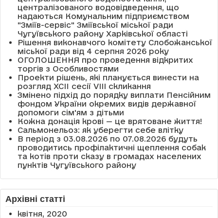
централізованого водовідведення, що
надаються Комунальним підприємством
"Зміїв-сервіс" Зміївської міської ради
Чугуївського району Харківської області
Рішення виконавчого комітету Слобожанської
міської ради від 4 серпня 2026 року
ОГОЛОШЕННЯ про проведення відкритих
торгів з Особливостями
Проекти рішень, які планується винести на
розгляд XCII сесії VІІІ скликання
Змінено підхід до порядку виплати Пенсійним
фондом України окремих видів державної
допомоги сім'ям з дітьми
Кожна донація крові — це врятоване життя!
Сальмонельоз: як уберегти себе влітку
В період з 03.08.2026 по 07.08.2026 будуть
проводитись профілактичні щеплення собак
та котів проти сказу в громадах населених
пунктів Чугуївського району
Архівні статті
квітня, 2020