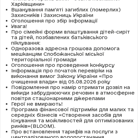
Харківщини»
Вшанування пам’яті загиблих (померлих)
Захисників і Захисниць України
Оголошення про збір інформації
Увага!
Про сімейні форми влаштування дітей-сиріт
та дітей, позбавлених батьківського
піклування:
Одноразова адресна грошова допомога
мешканцям Слобожанської міської
територіальної громади
Оголошення про проведення конкурсу
Інформація про початок перевірки на
виконання вимог Закону України «Про
очищення влади» від 05.08.2026 року
Повідомлення про намір отримати дозвіл на
викиди забруднюючих речовин в атмосферне
повітря стаціонарними джерелами
Герої не вмирають!
Програма фінансової підтримки для малих та
середніх бізнесів «Створення засобів для
існування та можливостей для оптимізованих
ринків»(BLOOM).
Про встановлення тарифів на послуги з
централізованого водопостачання,