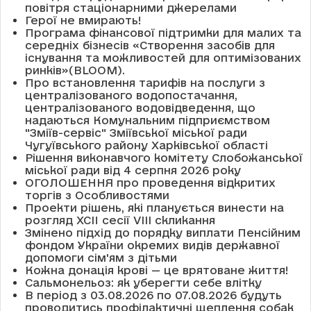
повітря стаціонарними джерелами
Герої не вмирають!
Програма фінансової підтримки для малих та
середніх бізнесів «Створення засобів для
існування та можливостей для оптимізованих
ринків»(BLOOM).
Про встановлення тарифів на послуги з
централізованого водопостачання,
централізованого водовідведення, що
надаються Комунальним підприємством
"Зміїв-сервіс" Зміївської міської ради
Чугуївського району Харківської області
Рішення виконавчого комітету Слобожанської
міської ради від 4 серпня 2026 року
ОГОЛОШЕННЯ про проведення відкритих
торгів з Особливостями
Проекти рішень, які планується винести на
розгляд XCII сесії VІІІ скликання
Змінено підхід до порядку виплати Пенсійним
фондом України окремих видів державної
допомоги сім'ям з дітьми
Кожна донація крові — це врятоване життя!
Сальмонельоз: як уберегти себе влітку
В період з 03.08.2026 по 07.08.2026 будуть
проводитись профілактичні щеплення собак