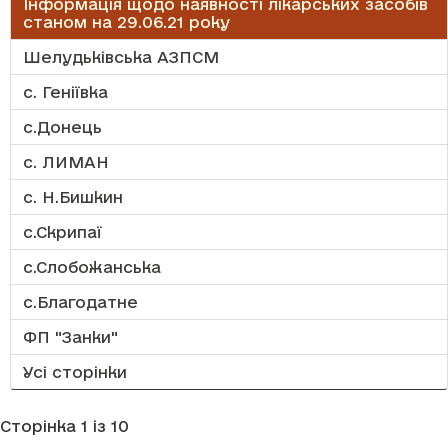
Інформація щодо наявності лікарських засобів
станом на 29.06.21 року
Шелудьківська АЗПСМ
с. Геніївка
с.Донець
с. ЛИМАН
с. Н.Бишкин
с.Скрипаї
с.Слобожанська
с.Благодатне
ФП "Занки"
Усі сторінки
Сторінка 1 із 10