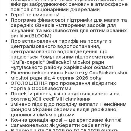
викиди забруднюючих речовин в атмосферне
повітря стаціонарними джерелами
Герої не вмирають!
Програма фінансової підтримки для малих та
середніх бізнесів «Створення засобів для
існування та можливостей для оптимізованих
ринків»(BLOOM).
Про встановлення тарифів на послуги з
централізованого водопостачання,
централізованого водовідведення, що
надаються Комунальним підприємством
"Зміїв-сервіс" Зміївської міської ради
Чугуївського району Харківської області
Рішення виконавчого комітету Слобожанської
міської ради від 4 серпня 2026 року
ОГОЛОШЕННЯ про проведення відкритих
торгів з Особливостями
Проекти рішень, які планується винести на
розгляд XCII сесії VІІІ скликання
Змінено підхід до порядку виплати Пенсійним
фондом України окремих видів державної
допомоги сім'ям з дітьми
Кожна донація крові — це врятоване життя!
Сальмонельоз: як уберегти себе влітку
В період з 03.08.2026 по 07.08.2026 будуть