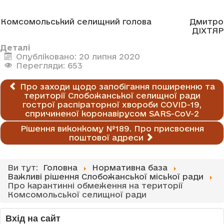
Комсомольський селищний голова
Дмитро
ДІХТЯР
Деталі
Опубліковано: 20 липня 2020
Перегляди: 653
Про заходи щодо запобігання поширенню та
території Слобожанської селищної ради
гострої распіраторної хвороби COVID-19,
спричиненої коронавірусом SARS-CoV-2
Рішення виконкому №189. Про присвоєння
поштової адреси
Ви тут:
Головна
Нормативна база
Важливі рішення Слобожанської міської ради
Про карантинні обмеження на території
Комсомольської селищної ради
Вхід на сайт