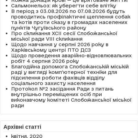
Сальмонельоз: як уберегти себе влітку
В період з 03.08.2026 по 07.08.2026 будуть
проводитись профілактичні щеплення собак
та котів проти сказу в громадах населених
пунктів Чугуївського району
Про скликання XCII сесії Слобожанської
міської ради VIII скликання
Щодо навчання у серпні 2026 року в
Харківському центрі ПТО ДСЗ
Щодо проведення аварійно-відновлювальних
робіт 4 серпня 2026 року
Благодійна допомога Слобожанській міській
раді у вигляді комп’ютерної техніки для
підсилення роботи фахівців відділу
соціального захисту населення
Протокол №2 засідання Ради з питань
внутрішньо переміщених осіб при
виконавчому комітеті Слобожанської міської
ради
Архівні статті
квітня, 2020