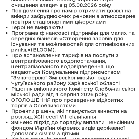
очищення влади» від 05.08.2026 року
Повідомлення про намір отримати дозвіл на
викиди забруднюючих речовин в атмосферне
повітря стаціонарними джерелами
Герої не вмирають!
Програма фінансової підтримки для малих та
середніх бізнесів «Створення засобів для
існування та можливостей для оптимізованих
ринків»(BLOOM).
Про встановлення тарифів на послуги з
централізованого водопостачання,
централізованого водовідведення, що
надаються Комунальним підприємством
"Зміїв-сервіс" Зміївської міської ради
Чугуївського району Харківської області
Рішення виконавчого комітету Слобожанської
міської ради від 4 серпня 2026 року
ОГОЛОШЕННЯ про проведення відкритих
торгів з Особливостями
Проекти рішень, які планується винести на
розгляд XCII сесії VІІІ скликання
Змінено підхід до порядку виплати Пенсійним
фондом України окремих видів державної
допомоги сім'ям з дітьми
Кожна донація крові — це врятоване життя!