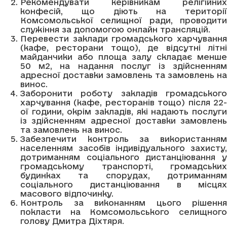
Рекомендувати керівникам релігійних
конфесій, що діють на території
Комсомольської селищної ради, проводити
служіння за допомогою онлайн трансляцій.
Перевести заклади громадського харчування
(кафе, ресторани тощо), де відсутні літні
майданчики або площа залу складає менше
50 м2, на надання послуг із здійсненням
адресної доставки замовлень та замовлень на
винос.
Заборонити роботу закладів громадського
харчування (кафе, ресторанів тощо) після 22-
ої години, окрім закладів, які надають послуги
із здійсненням адресної доставки замовлень
та замовлень на винос.
Забезпечити контроль за використанням
населенням засобів індивідуального захисту,
дотриманням соціального дистанціювання у
громадському транспорті, громадських
будинках та спорудах, дотриманням
соціального дистанціювання в місцях
масового відпочинку.
Контроль за виконанням цього рішення
покласти на Комсомольського селищного
голову Дмитра Діхтяря.