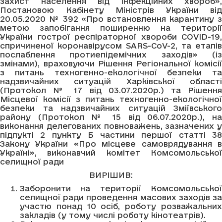
захист населення від інфекційних хвороб»,
Постановою Кабінету Міністрів України від
20.05.2020 № 392 «Про встановлення карантину з
метою запобігання поширенню на території
України гострої респіраторної хвороби COVID-19,
спричиненої коронавірусом SARS-CoV-2, та етапів
послаблення протиепідемічних заходів» (із
змінами), враховуючи Рішення Регіональної комісії
з питань техногенно-екологічної безпеки та
надзвичайних ситуацій Харківської області
(Протокол № 17 від 03.07.2020р.) та Рішення
Місцевої комісії з питань техногенно-екологічної
безпеки та надзвичайних ситуацій Зміївського
району (Протокол № 15 від 06.07.2020р.), на
виконання делегованих повноважень, зазначених у
підпукті 2 пункту Б частини першої статті 38
Закону України «Про місцеве самоврядування в
Україні», виконавчий комітет Комсомольської
селищної ради
ВИРІШИВ:
Заборонити на території Комсомольської
селищної ради проведення масових заходів за
участю понад 10 осіб, роботу розважальних
закладів (у тому числі роботу кінотеатрів).