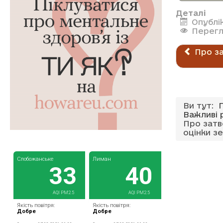
Деталі
Опублі
Перегл
Про за
Ви тут:
Важливі 
Про затв
оцінки з