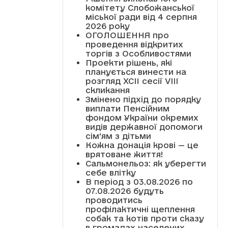
комітету Слобожанської
міської ради від 4 серпня
2026 року
ОГОЛОШЕННЯ про
проведення відкритих
торгів з Особливостями
Проекти рішень, які
планується винести на
розгляд XCII сесії VІІІ
скликання
Змінено підхід до порядку
виплати Пенсійним
фондом України окремих
видів державної допомоги
сім'ям з дітьми
Кожна донація крові — це
врятоване життя!
Сальмонельоз: як уберегти
себе влітку
В період з 03.08.2026 по
07.08.2026 будуть
проводитись
профілактичні щеплення
собак та котів проти сказу
в громадах населених