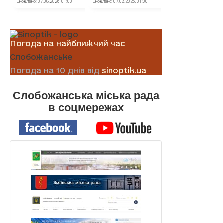
Погода на найближчий час
Слобожанське
Погода на 10 днів від
sinoptik.ua
Слобожанська міська рада
в соцмережах