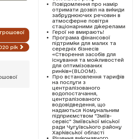
Повідомлення про намір
отримати дозвіл на викиди
забруднюючих речовин в
атмосферне повітря
стаціонарними джерелами
Герої не вмирають!
 грошової
Програма фінансової
підтримки для малих та
20 рік
середніх бізнесів
«Створення засобів для
існування та можливостей
для оптимізованих
ринків»(BLOOM).
Про встановлення тарифів
ошової
на послуги з
централізованого
водопостачання,
централізованого
водовідведення, що
надаються Комунальним
підприємством "Зміїв-
сервіс" Зміївської міської
ради Чугуївського району
Харківської області
Рішення виконавчого