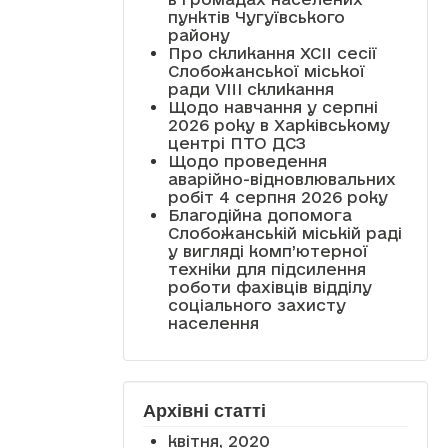
пунктів Чугуївського
району
Про скликання XCII сесії
Слобожанської міської
ради VIII скликання
Щодо навчання у серпні
2026 року в Харківському
центрі ПТО ДСЗ
Щодо проведення
аварійно-відновлювальних
робіт 4 серпня 2026 року
Благодійна допомога
Слобожанській міській раді
у вигляді комп’ютерної
техніки для підсилення
роботи фахівців відділу
соціального захисту
населення
Архівні статті
квітня, 2020