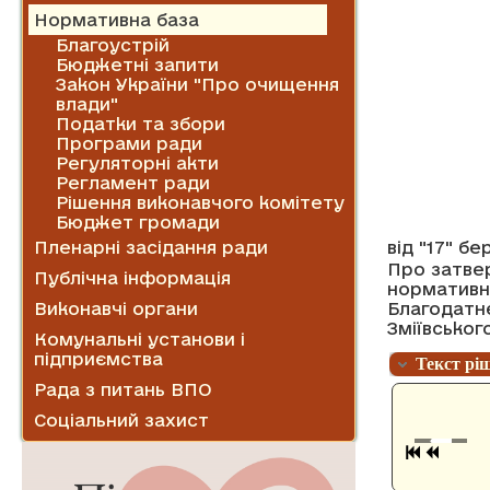
Нормативна база
Благоустрій
Бюджетні запити
Закон України "Про очищення
влади"
Податки та збори
Програми ради
Регуляторні акти
Регламент ради
Рішення виконавчого комітету
Бюджет громади
від "17" б
Пленарні засідання ради
Про затвер
Публічна інформація
нормативн
Благодатн
Виконавчі органи
Зміївськог
Комунальні установи і
підприємства
Текст рі
Рада з питань ВПО
Соціальний захист