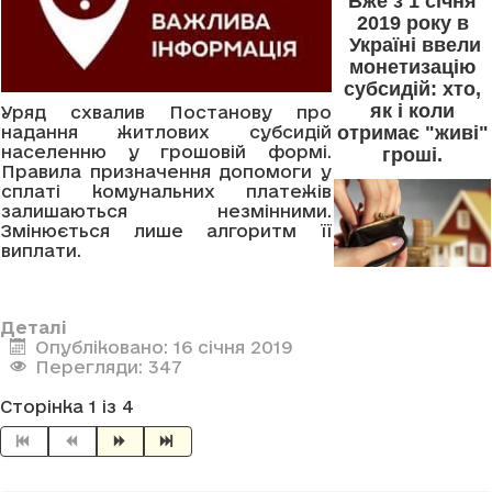
Вже з 1 січня
2019 року в
Україні ввели
монетизацію
субсидій: хто,
як і коли
Уряд схвалив Постанову про
отримає "живі"
надання житлових субсидій
населенню у грошовій формі.
гроші.
Правила призначення допомоги у
сплаті комунальних платежів
залишаються незмінними.
Змінюється лише алгоритм її
виплати.
Деталі
Опубліковано: 16 січня 2019
Перегляди: 347
Сторінка 1 із 4