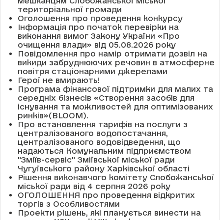
мешканцям Слобожанської міської
територіальної громади
Оголошення про проведення конкурсу
Інформація про початок перевірки на
виконання вимог Закону України «Про
очищення влади» від 05.08.2026 року
Повідомлення про намір отримати дозвіл на
викиди забруднюючих речовин в атмосферне
повітря стаціонарними джерелами
Герої не вмирають!
Програма фінансової підтримки для малих та
середніх бізнесів «Створення засобів для
існування та можливостей для оптимізованих
ринків»(BLOOM).
Про встановлення тарифів на послуги з
централізованого водопостачання,
централізованого водовідведення, що
надаються Комунальним підприємством
"Зміїв-сервіс" Зміївської міської ради
Чугуївського району Харківської області
Рішення виконавчого комітету Слобожанської
міської ради від 4 серпня 2026 року
ОГОЛОШЕННЯ про проведення відкритих
торгів з Особливостями
Проекти рішень, які планується винести на