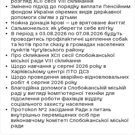
розгляд XCII сесії VІІІ скликання
Змінено підхід до порядку виплати Пенсійним
фондом України окремих видів державної
допомоги сім'ям з дітьми
Кожна донація крові — це врятоване життя!
Сальмонельоз: як уберегти себе влітку
В період з 03.08.2026 по 07.08.2026 будуть
проводитись профілактичні щеплення собак
та котів проти сказу в громадах населених
пунктів Чугуївського району
Про скликання XCII сесії Слобожанської
міської ради VIII скликання
Щодо навчання у серпні 2026 року в
Харківському центрі ПТО ДСЗ
Щодо проведення аварійно-відновлювальних
робіт 4 серпня 2026 року
Благодійна допомога Слобожанській міській
раді у вигляді комп’ютерної техніки для
підсилення роботи фахівців відділу
соціального захисту населення
Протокол №2 засідання Ради з питань
внутрішньо переміщених осіб при
виконавчому комітеті Слобожанської міської
ради