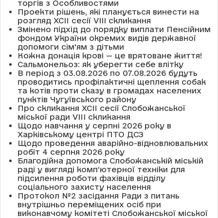
торгів з Особливостями
Проекти рішень, які планується винести на
розгляд XCII сесії VІІІ скликання
Змінено підхід до порядку виплати Пенсійним
фондом України окремих видів державної
допомоги сім'ям з дітьми
Кожна донація крові — це врятоване життя!
Сальмонельоз: як уберегти себе влітку
В період з 03.08.2026 по 07.08.2026 будуть
проводитись профілактичні щеплення собак
та котів проти сказу в громадах населених
пунктів Чугуївського району
Про скликання XCII сесії Слобожанської
міської ради VIII скликання
Щодо навчання у серпні 2026 року в
Харківському центрі ПТО ДСЗ
Щодо проведення аварійно-відновлювальних
робіт 4 серпня 2026 року
Благодійна допомога Слобожанській міській
раді у вигляді комп’ютерної техніки для
підсилення роботи фахівців відділу
соціального захисту населення
Протокол №2 засідання Ради з питань
внутрішньо переміщених осіб при
виконавчому комітеті Слобожанської міської