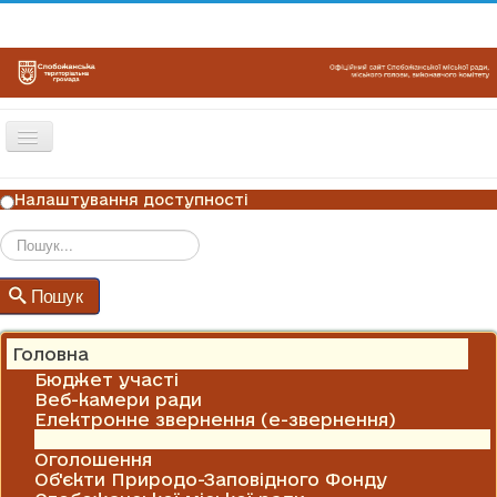
Перемикач
навігації
ГОЛОВНА
Налаштування доступності
НОВИНИ
ОГОЛОШЕННЯ
Пошук
Пошук
ГРАФІКИ ПРИЙОМУ
КОНТАКТИ
Головна
Бюджет участі
Веб-камери ради
Електронне звернення (е-звернення)
Новини
Оголошення
Об'єкти Природо-Заповідного Фонду