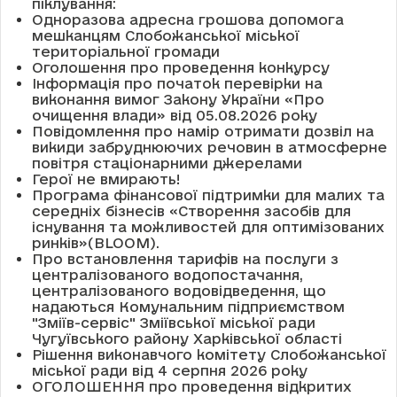
піклування:
Одноразова адресна грошова допомога
мешканцям Слобожанської міської
територіальної громади
Оголошення про проведення конкурсу
Інформація про початок перевірки на
виконання вимог Закону України «Про
очищення влади» від 05.08.2026 року
Повідомлення про намір отримати дозвіл на
викиди забруднюючих речовин в атмосферне
повітря стаціонарними джерелами
Герої не вмирають!
Програма фінансової підтримки для малих та
середніх бізнесів «Створення засобів для
існування та можливостей для оптимізованих
ринків»(BLOOM).
Про встановлення тарифів на послуги з
централізованого водопостачання,
централізованого водовідведення, що
надаються Комунальним підприємством
"Зміїв-сервіс" Зміївської міської ради
Чугуївського району Харківської області
Рішення виконавчого комітету Слобожанської
міської ради від 4 серпня 2026 року
ОГОЛОШЕННЯ про проведення відкритих