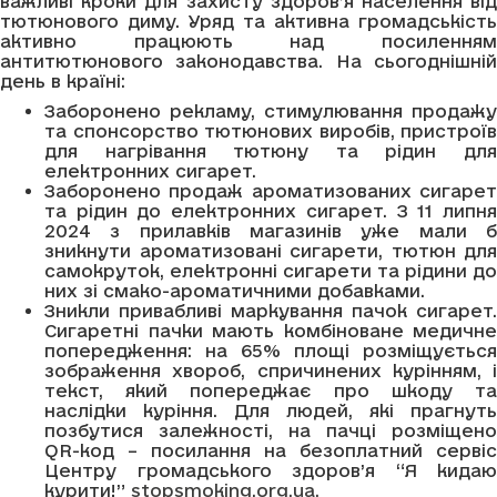
важливі кроки для захисту здоров’я населення від
тютюнового диму. Уряд та активна громадськість
активно працюють над посиленням
антитютюнового законодавства. На сьогоднішній
день в країні:
Заборонено рекламу, стимулювання продажу
та спонсорство тютюнових виробів, пристроїв
для нагрівання тютюну та рідин для
електронних сигарет.
Заборонено продаж ароматизованих сигарет
та рідин до електронних сигарет. З 11 липня
2024 з прилавків магазинів уже мали б
зникнути ароматизовані сигарети, тютюн для
самокруток, електронні сигарети та рідини до
них зі смако-ароматичними добавками.
Зникли привабливі маркування пачок сигарет.
Сигаретні пачки мають комбіноване медичне
попередження: на 65% площі розміщується
зображення хвороб, спричинених курінням, і
текст, який попереджає про шкоду та
наслідки куріння. Для людей, які прагнуть
позбутися залежності, на пачці розміщено
QR-код – посилання на безоплатний сервіс
Центру громадського здоров’я “Я кидаю
курити!”
stopsmoking.org.ua.