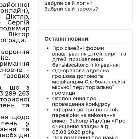
Забули свій логін?
 районної
Забули свій пароль?
онлайн),
 Діхтяр,
» Сергій
олодимир
» Віктор
Останні новини
ої ради.
Про сімейні форми
орення
влаштування дітей-сиріт та
ке.
дітей, позбавлених
римання
батьківського піклування:
сновне -
Одноразова адресна
газових
грошова допомога
мешканцям Слобожанської
в, що з
міської територіальної
3 289 263
громади
Оголошення про
торисної
проведення конкурсу
елень та
Інформація про початок
перевірки на виконання
ння щодо
вимог Закону України «Про
елень у
очищення влади» від
вання та
05.08.2026 року
еобхідні
Повідомлення про намір