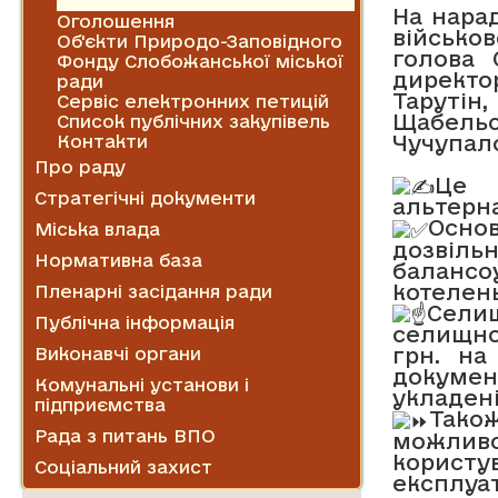
Новини
На нарад
Оголошення
військо
Об'єкти Природо-Заповідного
голова 
Фонду Слобожанської міської
директо
ради
Тарутін
Сервіс електронних петицій
Щабел
Список публічних закупівель
Чучупало
Контакти
Про раду
Це 
Стратегічні документи
альтерн
Осно
Міська влада
дозвіль
Нормативна база
баланс
котелень
Пленарні засідання ради
Сели
Публічна інформація
селищног
грн. на
Виконавчі органи
докумен
Комунальні установи і
укладені
підприємства
Тако
Рада з питань ВПО
можлив
користу
Соціальний захист
експлуа