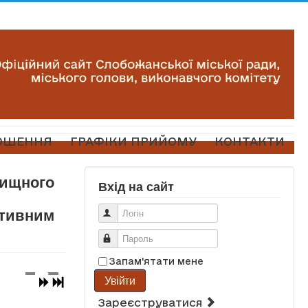
ОШЕННЯ
ГРАФІКИ ПРИЙОМУ
КОНТАКТИ
лищного
Вхід на сайт
й
ативним
Логін
Пароль
Запам'ятати мене
Увійти
Зареєструватися