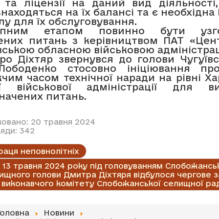
 та ліцензії на даний вид діяльності,
находяться на їх балансі та є необхідна 
у для їх обслуговування.
упним етапом повинно бути узг
ених питань з керівництвом ПАТ «Цен
вською обласною військовою адміністрац
ро Діхтяр звернувся до голови Чугуївс
Лободенко стосовно ініціювання пр
им часом технічної наради на рівні Ха
ї військової адміністрації для в
начених питань.
ковано: 20 травня 2024
яди: 342
раця неповнолітніх
13 травня 2024 року під головуванням Слобожансь
ищного голови Дмитра Діхтяря відбулося чергове з
виконавчого комітету Слобожанської селищної ра
Головна
Новини