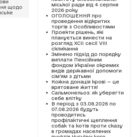
лови
міської ради від 4 серпня
ння щодо
2026 року
нське
ОГОЛОШЕННЯ про
проведення відкритих
торгів з Особливостями
Проекти рішень, які
планується винести на
розгляд XCII сесії VІІІ
скликання
Змінено підхід до порядку
виплати Пенсійним
фондом України окремих
видів державної допомоги
сім'ям з дітьми
Кожна донація крові — це
врятоване життя!
Сальмонельоз: як уберегти
себе влітку
В період з 03.08.2026 по
07.08.2026 будуть
проводитись
профілактичні щеплення
собак та котів проти сказу
в громадах населених
пунктів Чугуївського