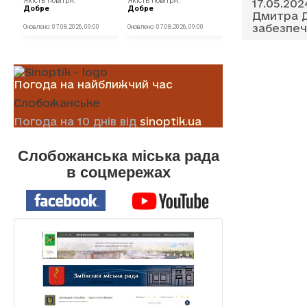
17.05.20
Дмитра Д
забезпеч
Погода на найближчий час
Слобожанське
Погода на 10 днів від
sinoptik.ua
Слобожанська міська рада
в соцмережах