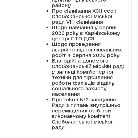
району
Про скликання XCII сесії
Слобожанської міської
ради VIII скликання
Щодо навчання у серпні
2026 року в Харківському
центрі ПТО ДСЗ
Щодо проведення
аварійно-відновлювальних
робіт 4 серпня 2026 року
Благодійна допомога
Слобожанській міській раді
у вигляді комп’ютерної
техніки для підсилення
роботи фахівців відділу
соціального захисту
населення
Протокол №2 засідання
Ради з питань внутрішньо
переміщених осіб при
виконавчому комітеті
Слобожанської міської
ради