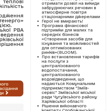
 теплові
отримати дозвіл на викиди
кількість
забруднюючих речовин в
атмосферне повітря
одження
стаціонарними джерелами
тенерго»
Герої не вмирають!
ією.
Програма фінансової
ької РВА
підтримки для малих та
оведення
середніх бізнесів
рківської
«Створення засобів для
існування та можливостей
ирішення
для оптимізованих
ринків»(BLOOM).
Про встановлення тарифів
на послуги з
централізованого
водопостачання,
централізованого
водовідведення, що
надаються Комунальним
кого
підприємством "Зміїв-
асідання
сервіс" Зміївської міської
ди
ради Чугуївського району
Харківської області
Рішення виконавчого
комітету Слобожанської