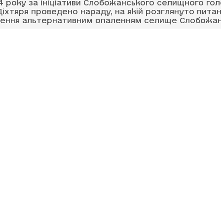
24 року за ініціативи Слобожанського селищного го
іхтяря проведено нараду, на якій розглянуто пита
ення альтернативним опаленням селище Слобожа