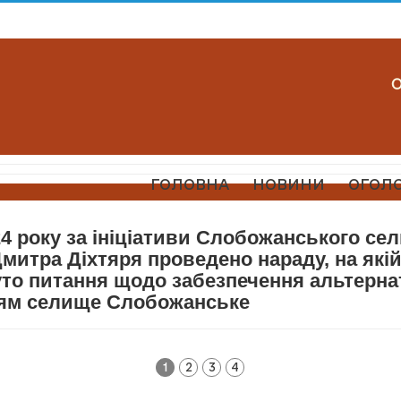
ГОЛОВНА
НОВИНИ
ОГОЛ
24 року за ініціативи Слобожанського се
митра Діхтяря проведено нараду, на які
уто питання щодо забезпечення альтерн
ям селище Слобожанське
1
2
3
4