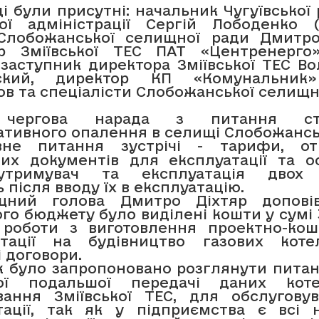
і були присутні: начальник Чугуївської
вої адміністрації Сергій Лободенко (
Слобожанської селищної ради Дмитро
р Зміївської ТЕС ПАТ «Центренерго
, заступник директора Зміївської ТЕС В
ьский, директор КП
«Комунальник
в та спеціалісти Слобожанської селищн
чергова нарада з питання ств
ативного опалення в селищі Слобожансь
вне питання зустрічі - тарифи, от
них документів для експлуатації та о
оутримувач та експлуатація двох 
 після вводу їх в експлуатацію.
щний голова Дмитро Діхтяр допові
о бюджету було виділені кошти у сумі 
 роботи з виготовлення проектно-кош
тації на будівництво газових кот
 договори.
ж було запропоновано розглянути пита
ої подальшої передачі даних кот
вання Зміївської ТЕС, для обслугову
тації, так як у підприємства є всі н