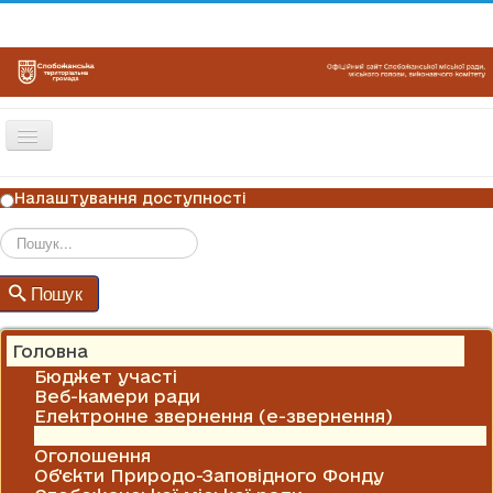
Перемикач
навігації
ГОЛОВНА
Налаштування доступності
НОВИНИ
ОГОЛОШЕННЯ
Пошук
Пошук
ГРАФІКИ ПРИЙОМУ
КОНТАКТИ
Головна
Бюджет участі
Веб-камери ради
Електронне звернення (е-звернення)
Новини
Оголошення
Об'єкти Природо-Заповідного Фонду