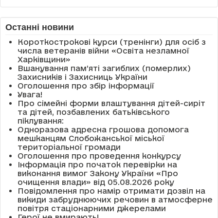
Останні новини
Короткострокові курси (тренінги) для осіб з
числа ветеранів війни «Освіта незламної
Харківщини»
Вшанування пам’яті загиблих (померлих)
Захисників і Захисниць України
Оголошення про збір інформації
Увага!
Про сімейні форми влаштування дітей-сиріт
та дітей, позбавлених батьківського
піклування:
Одноразова адресна грошова допомога
мешканцям Слобожанської міської
територіальної громади
Оголошення про проведення конкурсу
Інформація про початок перевірки на
виконання вимог Закону України «Про
очищення влади» від 05.08.2026 року
Повідомлення про намір отримати дозвіл на
викиди забруднюючих речовин в атмосферне
повітря стаціонарними джерелами
Герої не вмирають!