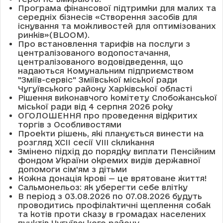
Програма фінансової підтримки для малих та
середніх бізнесів «Створення засобів для
існування та можливостей для оптимізованих
ринків»(BLOOM).
Про встановлення тарифів на послуги з
централізованого водопостачання,
централізованого водовідведення, що
надаються Комунальним підприємством
"Зміїв-сервіс" Зміївської міської ради
Чугуївського району Харківської області
Рішення виконавчого комітету Слобожанської
міської ради від 4 серпня 2026 року
ОГОЛОШЕННЯ про проведення відкритих
торгів з Особливостями
Проекти рішень, які планується винести на
розгляд XCII сесії VІІІ скликання
Змінено підхід до порядку виплати Пенсійним
фондом України окремих видів державної
допомоги сім'ям з дітьми
Кожна донація крові — це врятоване життя!
Сальмонельоз: як уберегти себе влітку
В період з 03.08.2026 по 07.08.2026 будуть
проводитись профілактичні щеплення собак
та котів проти сказу в громадах населених