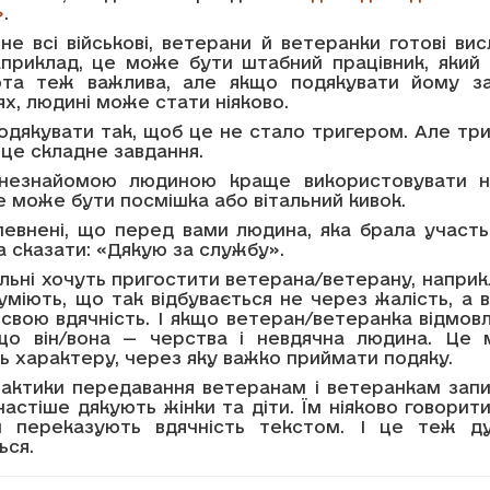
»
.
не всі військові, ветерани й ветеранки готові ви
априклад, це може бути штабний працівник, який 
та теж важлива, але якщо подякувати йому з
ях, людині може стати ніяково.
дякувати так, щоб це не стало тригером. Але три
у це складне завдання.
 незнайомою людиною краще використовувати н
е може бути посмішка або вітальний кивок.
певнені, що перед вами людина, яка брала участь
а сказати: «Дякую за службу».
ільні хочуть пригостити ветерана/ветерану, наприк
уміють, що так відбувається не через жалість, а 
свою вдячність. І якщо ветеран/ветеранка відмов
о він/вона — черства і невдячна людина. Це
ь характеру, через яку важко приймати подяку.
рактики передавання ветеранам і ветеранкам запи
астіше дякують жінки та діти. Їм ніяково говорит
и переказують вдячність текстом. І це теж д
ься.