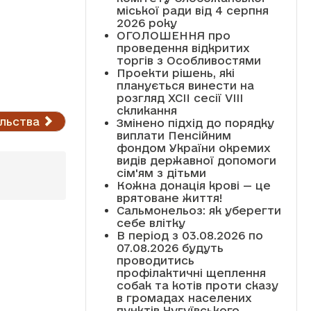
міської ради від 4 серпня
2026 року
ОГОЛОШЕННЯ про
проведення відкритих
торгів з Особливостями
Проекти рішень, які
планується винести на
розгляд XCII сесії VІІІ
скликання
ильства
Змінено підхід до порядку
виплати Пенсійним
фондом України окремих
видів державної допомоги
сім'ям з дітьми
Кожна донація крові — це
врятоване життя!
Сальмонельоз: як уберегти
себе влітку
В період з 03.08.2026 по
07.08.2026 будуть
проводитись
профілактичні щеплення
собак та котів проти сказу
в громадах населених
пунктів Чугуївського