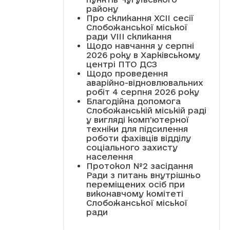
району
Про скликання XCII сесії
Слобожанської міської
ради VIII скликання
Щодо навчання у серпні
2026 року в Харківському
центрі ПТО ДСЗ
Щодо проведення
аварійно-відновлювальних
робіт 4 серпня 2026 року
Благодійна допомога
Слобожанській міській раді
у вигляді комп’ютерної
техніки для підсилення
роботи фахівців відділу
соціального захисту
населення
Протокол №2 засідання
Ради з питань внутрішньо
переміщених осіб при
виконавчому комітеті
Слобожанської міської
ради