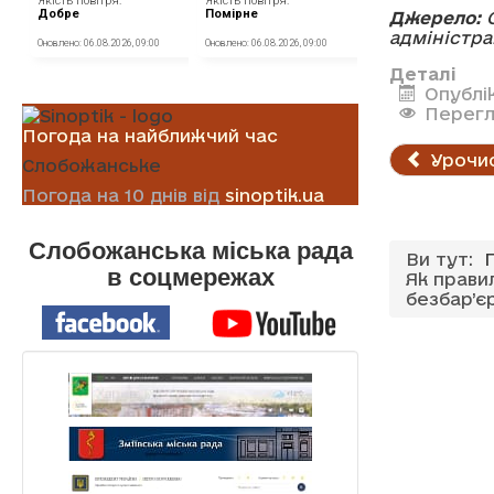
Джерело:
О
адміністра
Деталі
Опублі
Перегл
Погода на найближчий час
Урочис
Слобожанське
Погода на 10 днів від
sinoptik.ua
Слобожанська міська рада
Ви тут:
в соцмережах
Як прави
безбар’є