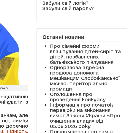
Забули свій логін?
Забули свій пароль?
Останні новини
Про сімейні форми
влаштування дітей-сиріт та
дітей, позбавлених
батьківського піклування:
Одноразова адресна
грошова допомога
мешканцям Слобожанської
міської територіальної
громади
Оголошення про
ніціативою
проведення конкурсу
нікувати з
Інформація про початок
перевірки на виконання
анкам, але
вимог Закону України «Про
 підтримку
очищення влади» від
уло доречно
05.08.2026 року
. Гідність.
Повідомлення про намір