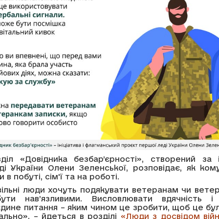
діл «Довідника безбар’єрності», створений за і
ді України Олени Зеленської, розповідає, як кому
 в побуті, сім'ї та на роботі.
вільні люди хочуть подякувати ветеранам чи ветер
ути нав’язливими. Висловлювати вдячність і
єдине питання – яким чином це зробити, щоб це б
ально», – йдеться в розділі
«Люди з досвідом війни