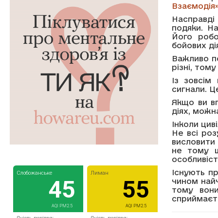
Взаємодія
Насправді 
подяки. Н
Його робо
бойових ді
Важливо по
різні, том
Із зовсім
сигнали. Ц
Якщо ви в
діях, можн
Інколи цив
Не всі роз
висловити 
не тому щ
особливіст
Існують п
чином найч
тому вон
сприймаєт