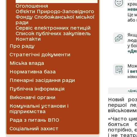
Новини
Оголошення
Об'єкти Природо-Заповідного
Фонду Слобожанської міської
ради
Сервіс електронних петицій
Список публічних закупівель
Контакти
Про раду
Стратегічні документи
Міська влада
Нормативна база
Пленарні засідання ради
Публічна інформація
Виконавчі органи
Новий роз
першої ле
Комунальні установи і
військовими
підприємства
«Часто ци
Рада з питань ВПО
бояться б
Соціальний захист
потрібно, 
і не театр