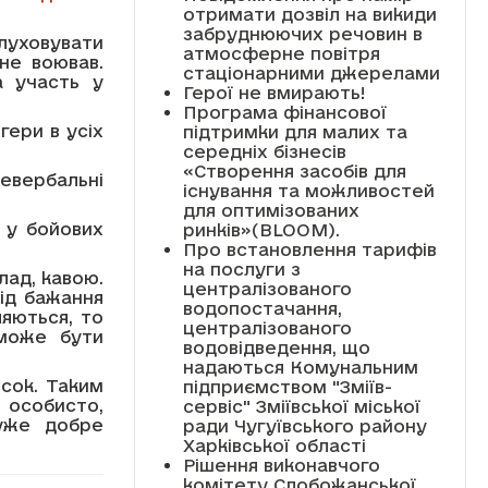
отримати дозвіл на викиди
забруднюючих речовин в
слуховувати
атмосферне повітря
не воював.
стаціонарними джерелами
а участь у
Герої не вмирають!
Програма фінансової
гери в усіх
підтримки для малих та
середніх бізнесів
«Створення засобів для
евербальні
існування та можливостей
для оптимізованих
 у бойових
ринків»(BLOOM).
Про встановлення тарифів
на послуги з
лад, кавою.
централізованого
від бажання
водопостачання,
ляються, то
централізованого
 може бути
водовідведення, що
надаються Комунальним
сок. Таким
підприємством "Зміїв-
и особисто,
сервіс" Зміївської міської
уже добре
ради Чугуївського району
Харківської області
Рішення виконавчого
комітету Слобожанської