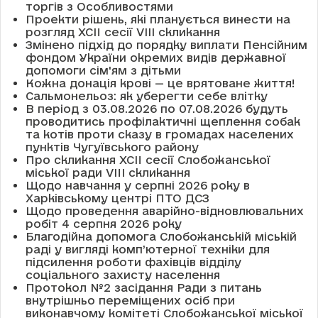
торгів з Особливостями
Проекти рішень, які планується винести на
розгляд XCII сесії VІІІ скликання
Змінено підхід до порядку виплати Пенсійним
фондом України окремих видів державної
допомоги сім'ям з дітьми
Кожна донація крові — це врятоване життя!
Сальмонельоз: як уберегти себе влітку
В період з 03.08.2026 по 07.08.2026 будуть
проводитись профілактичні щеплення собак
та котів проти сказу в громадах населених
пунктів Чугуївського району
Про скликання XCII сесії Слобожанської
міської ради VIII скликання
Щодо навчання у серпні 2026 року в
Харківському центрі ПТО ДСЗ
Щодо проведення аварійно-відновлювальних
робіт 4 серпня 2026 року
Благодійна допомога Слобожанській міській
раді у вигляді комп’ютерної техніки для
підсилення роботи фахівців відділу
соціального захисту населення
Протокол №2 засідання Ради з питань
внутрішньо переміщених осіб при
виконавчому комітеті Слобожанської міської