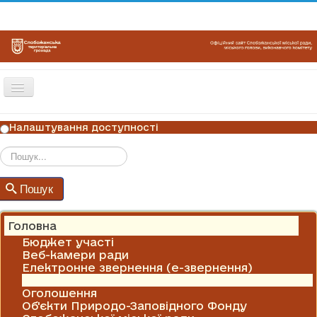
Перемикач
навігації
ГОЛОВНА
Налаштування доступності
НОВИНИ
ОГОЛОШЕННЯ
Пошук
Пошук
ГРАФІКИ ПРИЙОМУ
КОНТАКТИ
Головна
Бюджет участі
Веб-камери ради
Електронне звернення (е-звернення)
Новини
Оголошення
Об'єкти Природо-Заповідного Фонду