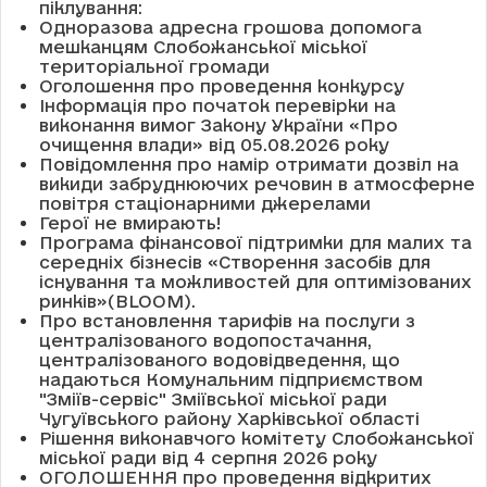
піклування:
Одноразова адресна грошова допомога
мешканцям Слобожанської міської
територіальної громади
Оголошення про проведення конкурсу
Інформація про початок перевірки на
виконання вимог Закону України «Про
очищення влади» від 05.08.2026 року
Повідомлення про намір отримати дозвіл на
викиди забруднюючих речовин в атмосферне
повітря стаціонарними джерелами
Герої не вмирають!
Програма фінансової підтримки для малих та
середніх бізнесів «Створення засобів для
існування та можливостей для оптимізованих
ринків»(BLOOM).
Про встановлення тарифів на послуги з
централізованого водопостачання,
централізованого водовідведення, що
надаються Комунальним підприємством
"Зміїв-сервіс" Зміївської міської ради
Чугуївського району Харківської області
Рішення виконавчого комітету Слобожанської
міської ради від 4 серпня 2026 року
ОГОЛОШЕННЯ про проведення відкритих