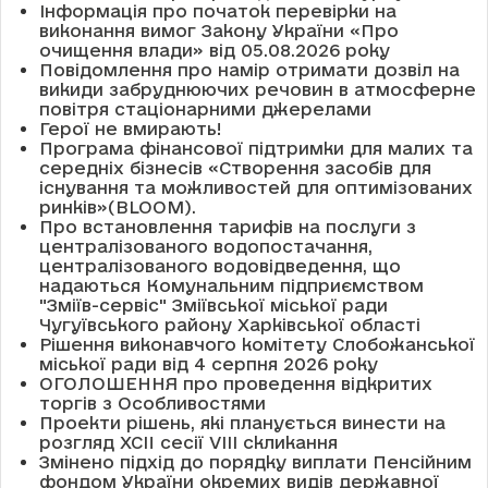
Інформація про початок перевірки на
виконання вимог Закону України «Про
очищення влади» від 05.08.2026 року
Повідомлення про намір отримати дозвіл на
викиди забруднюючих речовин в атмосферне
повітря стаціонарними джерелами
Герої не вмирають!
Програма фінансової підтримки для малих та
середніх бізнесів «Створення засобів для
існування та можливостей для оптимізованих
ринків»(BLOOM).
Про встановлення тарифів на послуги з
централізованого водопостачання,
централізованого водовідведення, що
надаються Комунальним підприємством
"Зміїв-сервіс" Зміївської міської ради
Чугуївського району Харківської області
Рішення виконавчого комітету Слобожанської
міської ради від 4 серпня 2026 року
ОГОЛОШЕННЯ про проведення відкритих
торгів з Особливостями
Проекти рішень, які планується винести на
розгляд XCII сесії VІІІ скликання
Змінено підхід до порядку виплати Пенсійним
фондом України окремих видів державної