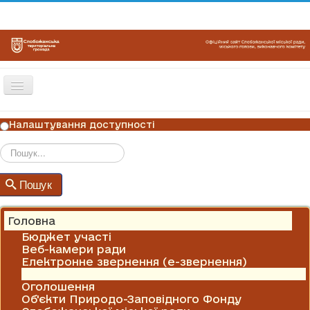
Перемикач
навігації
ГОЛОВНА
Налаштування доступності
НОВИНИ
ОГОЛОШЕННЯ
Пошук
Пошук
ГРАФІКИ ПРИЙОМУ
КОНТАКТИ
Головна
Бюджет участі
Веб-камери ради
Електронне звернення (е-звернення)
Новини
Оголошення
Об'єкти Природо-Заповідного Фонду