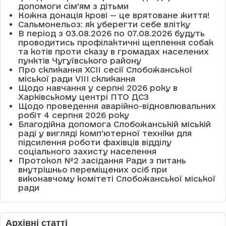
допомоги сім'ям з дітьми
Кожна донація крові — це врятоване життя!
Сальмонельоз: як уберегти себе влітку
В період з 03.08.2026 по 07.08.2026 будуть
проводитись профілактичні щеплення собак
та котів проти сказу в громадах населених
пунктів Чугуївського району
Про скликання XCII сесії Слобожанської
міської ради VIII скликання
Щодо навчання у серпні 2026 року в
Харківському центрі ПТО ДСЗ
Щодо проведення аварійно-відновлювальних
робіт 4 серпня 2026 року
Благодійна допомога Слобожанській міській
раді у вигляді комп’ютерної техніки для
підсилення роботи фахівців відділу
соціального захисту населення
Протокол №2 засідання Ради з питань
внутрішньо переміщених осіб при
виконавчому комітеті Слобожанської міської
ради
Архівні статті